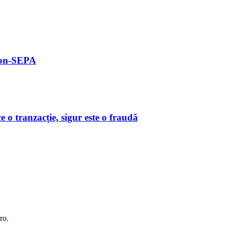
 non-SEPA
o tranzacție, sigur este o fraudă
ro.