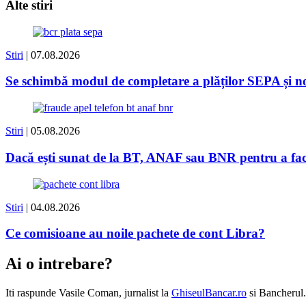
Alte stiri
Stiri
| 07.08.2026
Se schimbă modul de completare a plăților SEPA și
Stiri
| 05.08.2026
Dacă ești sunat de la BT, ANAF sau BNR pentru a face 
Stiri
| 04.08.2026
Ce comisioane au noile pachete de cont Libra?
Ai o intrebare?
Iti raspunde
Vasile Coman
, jurnalist la
GhiseulBancar.ro
si Bancherul.