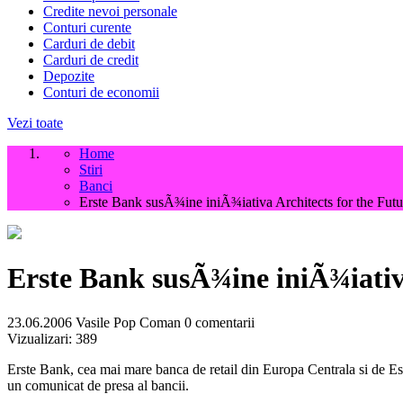
Credite nevoi personale
Conturi curente
Carduri de debit
Carduri de credit
Depozite
Conturi de economii
Vezi toate
Home
Stiri
Banci
Erste Bank susÃ¾ine iniÃ¾iativa Architects for the Futu
Erste Bank susÃ¾ine iniÃ¾iativa
23.06.2006
Vasile Pop Coman
0 comentarii
Vizualizari:
389
Erste Bank, cea mai mare banca de retail din Europa Centrala si de Est 
un comunicat de presa al bancii.