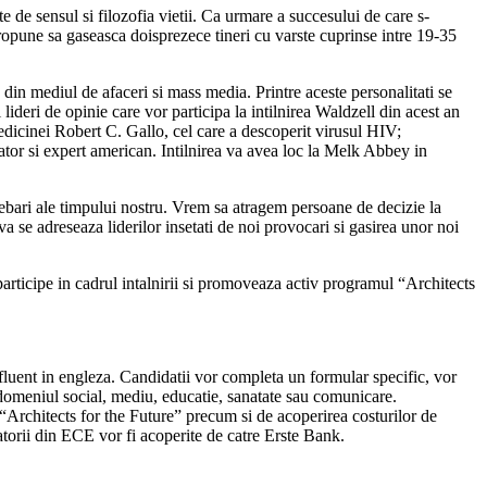
gate de sensul si filozofia vietii. Ca urmare a succesului de care s-
propune sa gaseasca doisprezece tineri cu varste cuprinse intre 19-35
e din mediul de afaceri si mass media. Printre aceste personalitati se
ideri de opinie care vor participa la intilnirea Waldzell din acest an
edicinei Robert C. Gallo, cel care a descoperit virusul HIV;
ator si expert american. Intilnirea va avea loc la Melk Abbey in
rebari ale timpului nostru. Vrem sa atragem persoane de decizie la
va se adreseaza liderilor insetati de noi provocari si gasirea unor noi
articipe in cadrul intalnirii si promoveaza activ programul “Architects
e fluent in engleza. Candidatii vor completa un formular specific, vor
 domeniul social, mediu, educatie, sanatate sau comunicare.
 “Architects for the Future” precum si de acoperirea costurilor de
gatorii din ECE vor fi acoperite de catre Erste Bank.