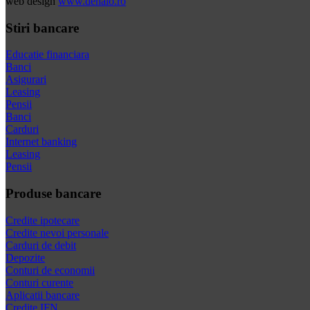
web design
www.dehalo.ro
Stiri bancare
Educatie financiara
Banci
Asigurari
Leasing
Pensii
Banci
Carduri
Internet banking
Leasing
Pensii
Produse bancare
Credite ipotecare
Credite nevoi personale
Carduri de debit
Depozite
Conturi de economii
Conturi curente
Aplicatii bancare
Credite IFN