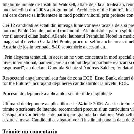
Intalnirile initiate de Institutul Waldzell, aflate deja la al treilea an, 
bucurat editia din 2005 a programului “Architects of the Future”, Insti
ani care doresc sa influenteze in mod pozitiv viitorul prin proiecte concr
Cei 12 candidati selectati din intreaga lume vor avea ocazia de a-si prez
numara Paulo Coehlo, autorul romanului “Alchimistul”, patron spiritual a
vor fi autorul cilian Isabel Allende; laureatul Premiului Nobel in med
magistratul elvetian Carla Del Ponte, procuror sef in anchetarea crime
Austria de jos in perioada 8-10 septembrie a acestui an.
„Prin alegerea tematicii, in acest an ne vom concentra in mod special 
nivel international, oameni care au obtinut deja importante realizari si 
raspunsuri”, au declarat Gundula Schatz si Andreas Salcher, fondatorii 
Respectand angajamentul sau fata de zona ECE, Erste Bank, alaturi de fi
for the Future” incurajand depunerea candidaturilor la nivelul ECE.
Procesul de depunere a aplicatiilor si criterii de eligibilitate
Ultima zi de depunere a aplicatiilor este 24 iulie 2006. Acestea trebuie
trimite o scrisoare de intentie, recomandari precum si un curriculum v
Castigatorii vor beneficia de participare gratuita la intalnirea Waldze
cazare si masa. Candidatii castigatori vor fi instiintati pana la data d
Trimite un comentariu