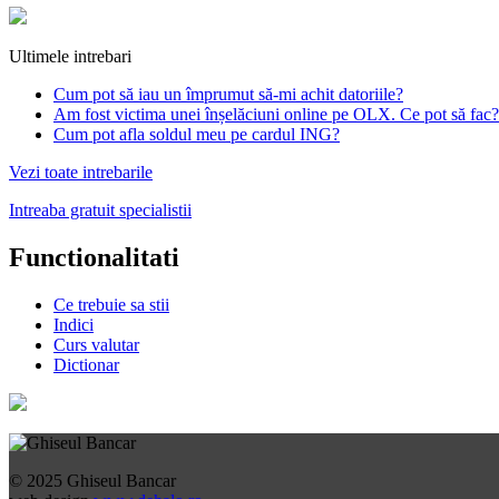
Ultimele intrebari
Cum pot să iau un împrumut să-mi achit datoriile?
Am fost victima unei înșelăciuni online pe OLX. Ce pot să fac?
Cum pot afla soldul meu pe cardul ING?
Vezi toate intrebarile
Intreaba gratuit specialistii
Functionalitati
Ce trebuie sa stii
Indici
Curs valutar
Dictionar
© 2025 Ghiseul Bancar