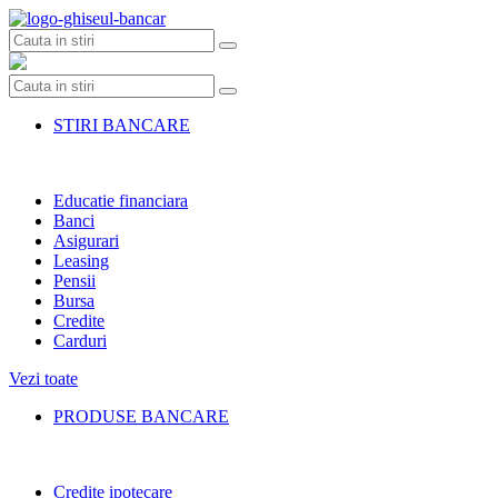
Skip
to
content
STIRI BANCARE
Educatie financiara
Banci
Asigurari
Leasing
Pensii
Bursa
Credite
Carduri
Vezi toate
PRODUSE BANCARE
Credite ipotecare