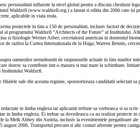
reunesc personalitati influente la nivel global pentru a discuta chestiuni le
tutul Waldzell (www.waldzell.org.) a lansat si editia din 2006 care isi 
ete, aplicabile in viata reala.
enta proiectele in fata a 150 de personalitati, inclusiv factori de decizi
l programului Waldzell “Architects of the Future” al Institutului. Alti l
icina si fiziologie Werner Arber; cercetatorul american in domeniul biom
lor de razboi la Curtea Internationala de la Haga; Warren Bennis, cercet
asupra oamenilor nemultumiti de raspunsurile actuale in fata marilor int
care doresc sa contribuie intr-o masura si mai mare la schimbare. Initiati
Institutului Waldzell.
lialele sale din aceasta regiune, sponsorizeaza candidatii selectati sa p
 redactate in limba engleza iar aplicantii trebuie sa vorbeasca si sa scri
itae in limba engleza. Ei trebue sa dovedeasca ca au realizat proiecte in
ll de la Melk Abbey din Austria, inclusiv la evenimentele pregatitoare ale
e 25 august 2006. Transportul precum si alte costuri aferente pentru casti