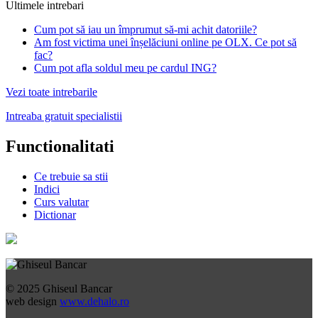
Ultimele intrebari
Cum pot să iau un împrumut să-mi achit datoriile?
Am fost victima unei înșelăciuni online pe OLX. Ce pot să
fac?
Cum pot afla soldul meu pe cardul ING?
Vezi toate intrebarile
Intreaba gratuit specialistii
Functionalitati
Ce trebuie sa stii
Indici
Curs valutar
Dictionar
© 2025 Ghiseul Bancar
web design
www.dehalo.ro