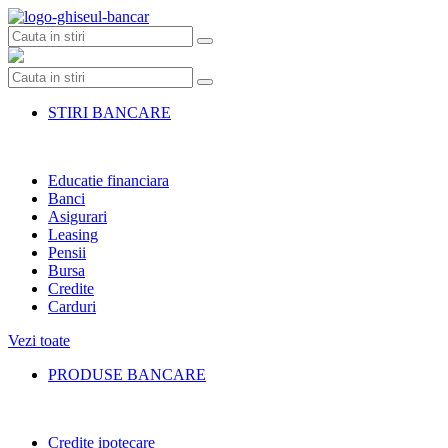
Skip
to
content
STIRI BANCARE
Educatie financiara
Banci
Asigurari
Leasing
Pensii
Bursa
Credite
Carduri
Vezi toate
PRODUSE BANCARE
Credite ipotecare