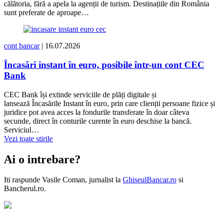
călătoria, fără a apela la agenții de turism. Destinațiile din România
sunt preferate de aproape…
cont bancar
| 16.07.2026
Încasări instant în euro, posibile într-un cont CEC
Bank
CEC Bank își extinde serviciile de plăți digitale și
lansează Încasările Instant în euro, prin care clienții persoane fizice și
juridice pot avea acces la fondurile transferate în doar câteva
secunde, direct în conturile curente în euro deschise la bancă.
Serviciul…
Vezi toate stirile
Ai o intrebare?
Iti raspunde
Vasile Coman
, jurnalist la
GhiseulBancar.ro
si
Bancherul.ro.