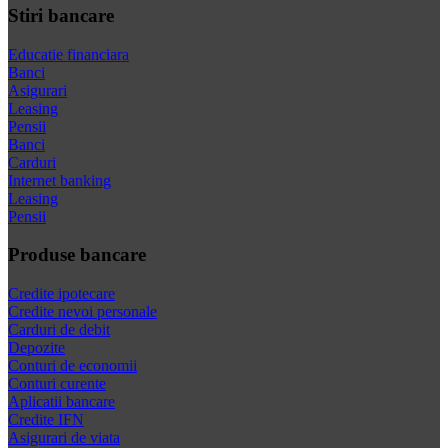
Stiri bancare
Educatie financiara
Banci
Asigurari
Leasing
Pensii
Banci
Carduri
Internet banking
Leasing
Pensii
Produse bancare
Credite ipotecare
Credite nevoi personale
Carduri de debit
Depozite
Conturi de economii
Conturi curente
Aplicatii bancare
Credite IFN
Asigurari de viata