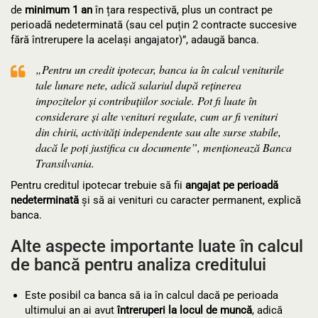
de
minimum 1 an
în țara respectivă, plus un contract pe
perioadă nedeterminată (sau cel puțin 2 contracte succesive
fără întrerupere la același angajator)”, adaugă banca.
„Pentru un credit ipotecar, banca ia în calcul veniturile
tale lunare nete, adică salariul după reținerea
impozitelor și contribuțiilor sociale. Pot fi luate în
considerare și alte venituri regulate, cum ar fi venituri
din chirii, activități independente sau alte surse stabile,
dacă le poți justifica cu documente”, menționează Banca
Transilvania.
Pentru creditul ipotecar trebuie să fii
angajat pe perioadă
nedeterminată
și să ai venituri cu caracter permanent, explică
banca.
Alte aspecte importante luate în calcul
de bancă pentru analiza creditului
Este posibil ca banca să ia în calcul dacă pe perioada
ultimului an ai avut
întreruperi la locul de muncă
, adică