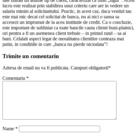
sale numai un anume tip de client, caracterizat ca fiind „sigur”. Acest
lucru este realizat prin stabilirea unui criteriu care are in vedere un
salariu minim al solicitantului. Practic, in acest caz, daca venitul tau
este mai mic decat cel solicitat de banca, nu ai nici o sansa sa
accesezi un imprumut de la acea institutie de credit. Ca o concluzie,
este important de subliniat ca toate bancile cauta clienti buni-platnici,
ori pentru a fi un asemenea client trebuie – in primul rand – sa ai
bani. Celalalt aspect legat de moralitatea clientilor conteaza mai
putin, in conditiile in care „banca nu pierde niciodata”!
Trimite un comentariu
Adresa de email nu va fi publicata. Campuri obligatorii*
Comentariu
*
Name
*