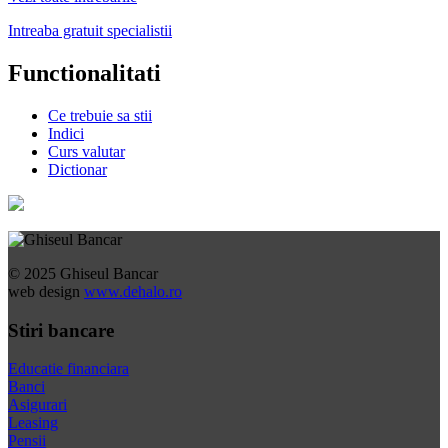
Intreaba gratuit specialistii
Functionalitati
Ce trebuie sa stii
Indici
Curs valutar
Dictionar
© 2025 Ghiseul Bancar
web design
www.dehalo.ro
Stiri bancare
Educatie financiara
Banci
Asigurari
Leasing
Pensii