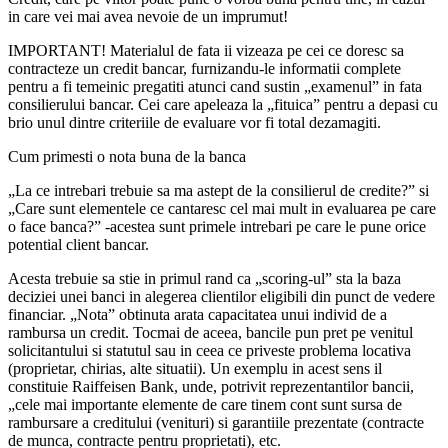
in care vei mai avea nevoie de un imprumut!
IMPORTANT! Materialul de fata ii vizeaza pe cei ce doresc sa
contracteze un credit bancar, furnizandu-le informatii complete
pentru a fi temeinic pregatiti atunci cand sustin „examenul” in fata
consilierului bancar. Cei care apeleaza la „fituica” pentru a depasi cu
brio unul dintre criteriile de evaluare vor fi total dezamagiti.
Cum primesti o nota buna de la banca
„La ce intrebari trebuie sa ma astept de la consilierul de credite?” si
„Care sunt elementele ce cantaresc cel mai mult in evaluarea pe care
o face banca?” -acestea sunt primele intrebari pe care le pune orice
potential client bancar.
Acesta trebuie sa stie in primul rand ca „scoring-ul” sta la baza
deciziei unei banci in alegerea clientilor eligibili din punct de vedere
financiar. „Nota” obtinuta arata capacitatea unui individ de a
rambursa un credit. Tocmai de aceea, bancile pun pret pe venitul
solicitantului si statutul sau in ceea ce priveste problema locativa
(proprietar, chirias, alte situatii). Un exemplu in acest sens il
constituie Raiffeisen Bank, unde, potrivit reprezentantilor bancii,
„cele mai importante elemente de care tinem cont sunt sursa de
rambursare a creditului (venituri) si garantiile prezentate (contracte
de munca, contracte pentru proprietati), etc.