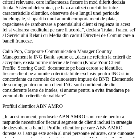
criterii relevante, care influenteaza fiecare in mod diferit decizia
finala. Sistemul determina, pe baza analizei corelatiilor intre
caracteristicile clientilor, observate de-a lungul unei perioade
indelungate, si aparitia unui anumit comportament de plata,
capacitatea de rambursare a potentialului client si regleaza in acest
fel si valoarea creditului pe care il acorda”, declara Traian Traicu, sef
al Serviciului Relatii cu Media din cadrul Directiei de Comunicare a
bancii franceze.
Calin Pop, Corporate Communication Manager Country
Management la ING Bank, spune ca „daca ne referim la criterii de
acceptare, exista norme interne ale bancii (Know Your Client
Profile, Scoring Card), documente pe baza carora se identifica
fiecare client pe anumite criterii stabilite exclusiv pentru ING si in
concordanta cu normele de cunoastere impuse de BNR. Elementele
de scoring pentru un nou client ING sunt confidentiale din
considerente lesne de inteles, si anume pentru a evita fraudarea pe
vreunul din criteriile de validare”.
Profilul clientilor ABN AMRO
„In acest moment, produsele ABN AMRO sunt create pentru a
raspunde necesitatilor fiecarui segment de clienti inclusi in strategia
de dezvoltare a bancii. Profilul clientilor pe care ABN AMRO
doreste sa-i atraga este acela al unei persoane educate, care cunoaste