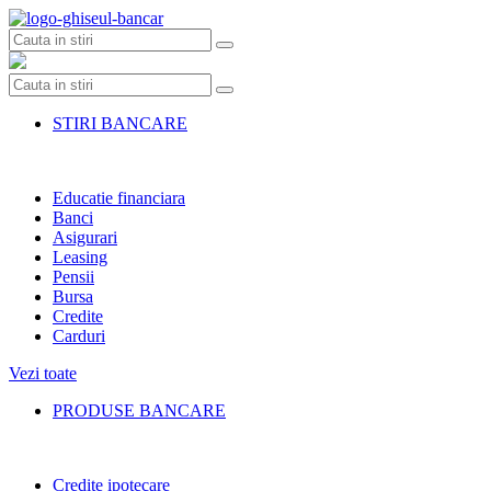
Skip
to
content
STIRI BANCARE
Educatie financiara
Banci
Asigurari
Leasing
Pensii
Bursa
Credite
Carduri
Vezi toate
PRODUSE BANCARE
Credite ipotecare