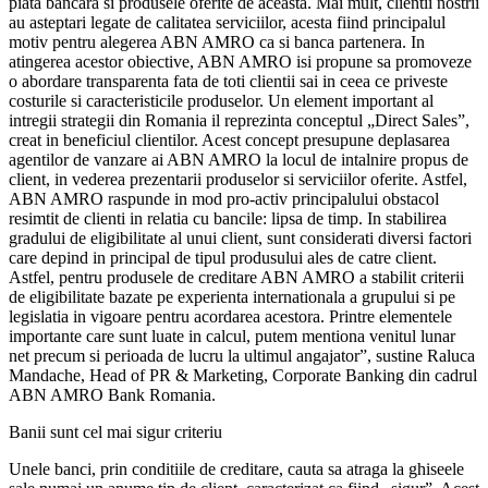
piata bancara si produsele oferite de aceasta. Mai mult, clientii nostrii
au asteptari legate de calitatea serviciilor, acesta fiind principalul
motiv pentru alegerea ABN AMRO ca si banca partenera. In
atingerea acestor obiective, ABN AMRO isi propune sa promoveze
o abordare transparenta fata de toti clientii sai in ceea ce priveste
costurile si caracteristicile produselor. Un element important al
intregii strategii din Romania il reprezinta conceptul „Direct Sales”,
creat in beneficiul clientilor. Acest concept presupune deplasarea
agentilor de vanzare ai ABN AMRO la locul de intalnire propus de
client, in vederea prezentarii produselor si serviciilor oferite. Astfel,
ABN AMRO raspunde in mod pro-activ principalului obstacol
resimtit de clienti in relatia cu bancile: lipsa de timp. In stabilirea
gradului de eligibilitate al unui client, sunt considerati diversi factori
care depind in principal de tipul produsului ales de catre client.
Astfel, pentru produsele de creditare ABN AMRO a stabilit criterii
de eligibilitate bazate pe experienta internationala a grupului si pe
legislatia in vigoare pentru acordarea acestora. Printre elementele
importante care sunt luate in calcul, putem mentiona venitul lunar
net precum si perioada de lucru la ultimul angajator”, sustine Raluca
Mandache, Head of PR & Marketing, Corporate Banking din cadrul
ABN AMRO Bank Romania.
Banii sunt cel mai sigur criteriu
Unele banci, prin conditiile de creditare, cauta sa atraga la ghiseele