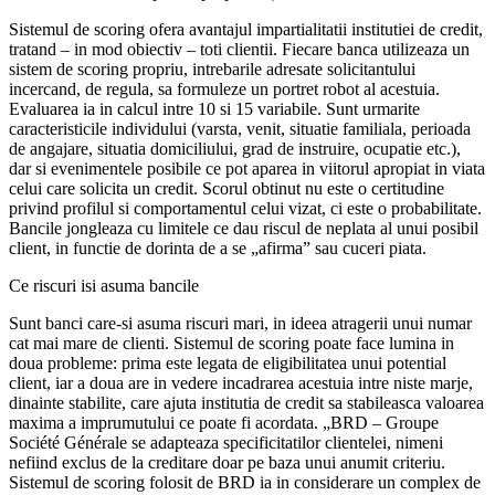
Sistemul de scoring ofera avantajul impartialitatii institutiei de credit,
tratand – in mod obiectiv – toti clientii. Fiecare banca utilizeaza un
sistem de scoring propriu, intrebarile adresate solicitantului
incercand, de regula, sa formuleze un portret robot al acestuia.
Evaluarea ia in calcul intre 10 si 15 variabile. Sunt urmarite
caracteristicile individului (varsta, venit, situatie familiala, perioada
de angajare, situatia domiciliului, grad de instruire, ocupatie etc.),
dar si evenimentele posibile ce pot aparea in viitorul apropiat in viata
celui care solicita un credit. Scorul obtinut nu este o certitudine
privind profilul si comportamentul celui vizat, ci este o probabilitate.
Bancile jongleaza cu limitele ce dau riscul de neplata al unui posibil
client, in functie de dorinta de a se „afirma” sau cuceri piata.
Ce riscuri isi asuma bancile
Sunt banci care-si asuma riscuri mari, in ideea atragerii unui numar
cat mai mare de clienti. Sistemul de scoring poate face lumina in
doua probleme: prima este legata de eligibilitatea unui potential
client, iar a doua are in vedere incadrarea acestuia intre niste marje,
dinainte stabilite, care ajuta institutia de credit sa stabileasca valoarea
maxima a imprumutului ce poate fi acordata. „BRD – Groupe
Société Générale se adapteaza specificitatilor clientelei, nimeni
nefiind exclus de la creditare doar pe baza unui anumit criteriu.
Sistemul de scoring folosit de BRD ia in considerare un complex de