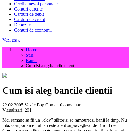
Credite nevoi personale
Conturi curente
Carduri de debit
Carduri de credit
Depozite
Conturi de economii
Vezi toate
Home
Stiri
Banci
Cum isi aleg bancile clientii
Cum isi aleg bancile clientii
22.02.2005
Vasile Pop Coman
0 comentarii
Vizualizari:
201
Mai ramane sa fii un „elev” silitor si sa rambursezi banii la timp. Nu
uita, comportamentul tau este atent supravegheat de Biroul de
Credit, care pe viitor poate pune o vorba buna pentru tine, in cazul