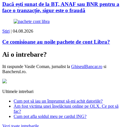
Dacă ești sunat de la BT, ANAF sau BNR pentru a
face o tranzacție, sigur este o fraudă
Stiri
| 04.08.2026
Ce comisioane au noile pachete de cont Libra?
Ai o intrebare?
Iti raspunde
Vasile Coman
, jurnalist la
GhiseulBancar.ro
si
Bancherul.ro.
Ultimele intrebari
Cum pot să iau un împrumut să-mi achit datoriile?
Am fost victima unei înșelăciuni online pe OLX. Ce pot să
fac?
Cum pot afla soldul meu pe cardul ING?
Vezi toate intrebarile