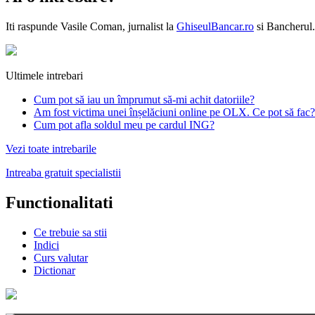
Iti raspunde
Vasile Coman
, jurnalist la
GhiseulBancar.ro
si Bancherul.
Ultimele intrebari
Cum pot să iau un împrumut să-mi achit datoriile?
Am fost victima unei înșelăciuni online pe OLX. Ce pot să fac?
Cum pot afla soldul meu pe cardul ING?
Vezi toate intrebarile
Intreaba gratuit specialistii
Functionalitati
Ce trebuie sa stii
Indici
Curs valutar
Dictionar