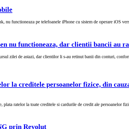
obile
k, nu functioneaza pe telefoanele iPhone cu sistem de operare iOS versi
en nu functioneaza, dar clientii bancii au r
l zilei de astazi, dar clientilor li s-au retinut banii din conturi, confor
r la creditele persoanelor fizice, din cauz
ata ratelor la toate creditele si cardurile de credit ale persoanelor fizic
ING prin Revolut