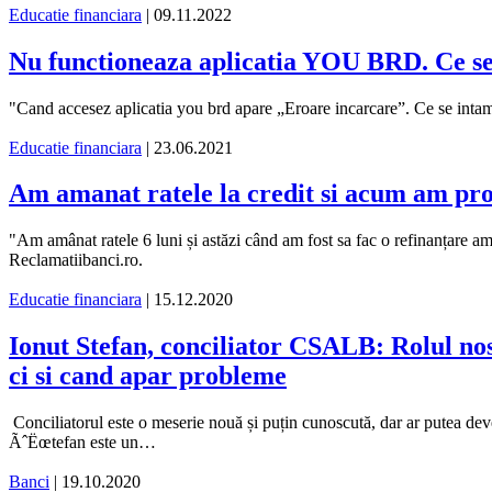
Educatie financiara
| 09.11.2022
Nu functioneaza aplicatia YOU BRD. Ce s
"Cand accesez aplicatia you brd apare „Eroare incarcare”. Ce se inta
Educatie financiara
| 23.06.2021
Am amanat ratele la credit si acum am pro
"Am amânat ratele 6 luni și astăzi când am fost sa fac o refinanțare am
Reclamatiibanci.ro.
Educatie financiara
| 15.12.2020
Ionut Stefan, conciliator CSALB: Rolul nos
ci si cand apar probleme
Conciliatorul este o meserie nouă și puțin cunoscută, dar ar putea deve
ÃˆËœtefan este un…
Banci
| 19.10.2020