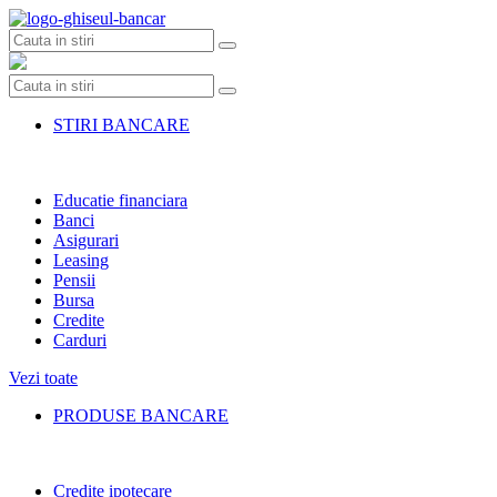
Skip
to
content
STIRI BANCARE
Educatie financiara
Banci
Asigurari
Leasing
Pensii
Bursa
Credite
Carduri
Vezi toate
PRODUSE BANCARE
Credite ipotecare