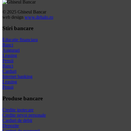
© 2025 Ghiseul Bancar
web design
www.dehalo.ro
Stiri bancare
Educatie financiara
Banci
Asigurari
Leasing
Pensii
Banci
Carduri
Internet banking
Leasing
Pensii
Produse bancare
Credite ipotecare
Credite nevoi personale
Carduri de debit
Depozite
Conturi de economii