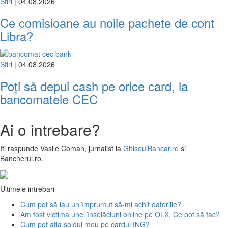
Stiri
| 04.08.2026
Ce comisioane au noile pachete de cont
Libra?
Stiri
| 04.08.2026
Poți să depui cash pe orice card, la
bancomatele CEC
Ai o intrebare?
Iti raspunde
Vasile Coman
, jurnalist la
GhiseulBancar.ro
si
Bancherul.ro.
Ultimele intrebari
Cum pot să iau un împrumut să-mi achit datoriile?
Am fost victima unei înșelăciuni online pe OLX. Ce pot să fac?
Cum pot afla soldul meu pe cardul ING?