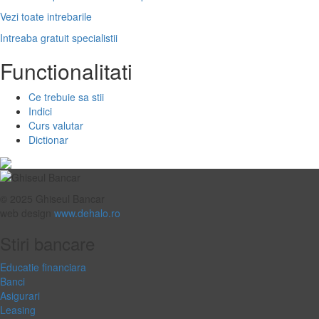
Vezi toate intrebarile
Intreaba gratuit specialistii
Functionalitati
Ce trebuie sa stii
Indici
Curs valutar
Dictionar
© 2025 Ghiseul Bancar
web design
www.dehalo.ro
Stiri bancare
Educatie financiara
Banci
Asigurari
Leasing