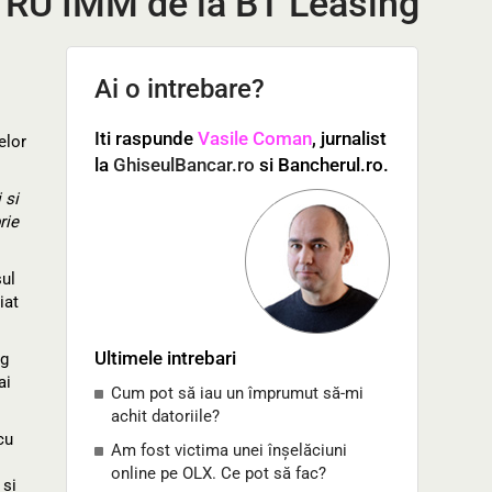
RU IMM de la BT Leasing
Ai o intrebare?
Iti raspunde
Vasile Coman
, jurnalist
elor
la
GhiseulBancar.ro
si Bancherul.ro.
 si
rie
sul
iat
Ultimele intrebari
ng
ai
Cum pot să iau un împrumut să-mi
achit datoriile?
cu
Am fost victima unei înșelăciuni
online pe OLX. Ce pot să fac?
 si