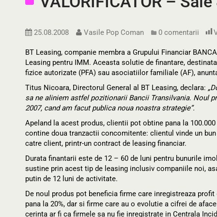
VALORIFICATOR – Sale 
25.08.2008
Vasile Pop Coman
0 comentarii
V
BT Leasing, companie membra a Grupului Financiar BANCA
Leasing pentru IMM. Aceasta solutie de finantare, destinat
fizice autorizate (PFA) sau asociatiilor familiale (AF), anun
Titus Nicoara, Directorul General al BT Leasing, declara:
„D
sa ne aliniem astfel pozitionarii Bancii Transilvania. Noul p
2007, cand am facut publica noua noastra strategie”.
Apeland la acest produs, clientii pot obtine pana la 100.000
contine doua tranzactii concomitente: clientul vinde un bun
catre client, printr-un contract de leasing financiar.
Durata finantarii este de 12 – 60 de luni pentru bunurile imo
sustine prin acest tip de leasing inclusiv companiile noi, 
putin de 12 luni de activitate.
De noul produs pot beneficia firme care inregistreaza profit 
pana la 20%, dar si firme care au o evolutie a cifrei de aface
cerinta ar fi ca firmele sa nu fie inregistrate in Centrala Inc