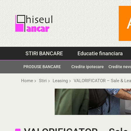
Skip
to
content
STIRI BANCARE
Educatie financiara
PRODUSE BANCARE
Credite ipotecare
Credite nev
Home
Stiri
Leasing
VALORIFICATOR – Sale & Lea