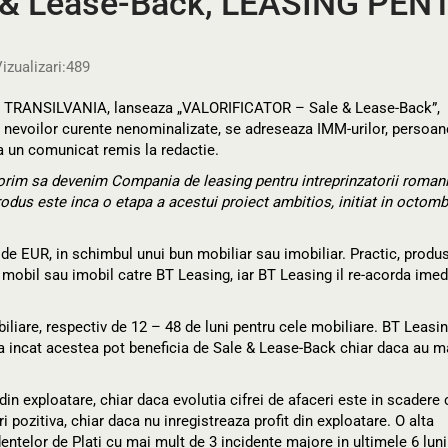
& Lease-Back, LEASING PENT
izualizari:
489
 TRANSILVANIA, lanseaza „VALORIFICATOR – Sale & Lease-Back”,
a nevoilor curente nenominalizate, se adreseaza IMM-urilor, persoan
ta un comunicat remis la redactie.
orim sa devenim Compania de leasing pentru intreprinzatorii romani
rodus este inca o etapa a acestui proiect ambitios, initiat in octomb
 de EUR, in schimbul unui bun mobiliar sau imobiliar. Practic, produ
 mobil sau imobil catre BT Leasing, iar BT Leasing il re-acorda imed
biliare, respectiv de 12 – 48 de luni pentru cele mobiliare. BT Leasi
asa incat acestea pot beneficia de Sale & Lease-Back chiar daca au m
din exploatare, chiar daca evolutia cifrei de afaceri este in scadere 
ri pozitiva, chiar daca nu inregistreaza profit din exploatare. O alta
identelor de Plati cu mai mult de 3 incidente majore in ultimele 6 luni