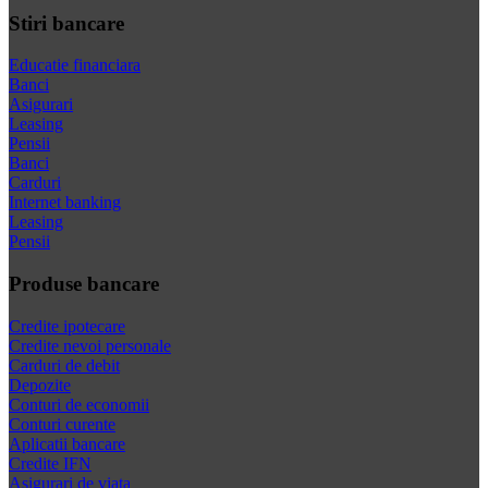
Stiri bancare
Educatie financiara
Banci
Asigurari
Leasing
Pensii
Banci
Carduri
Internet banking
Leasing
Pensii
Produse bancare
Credite ipotecare
Credite nevoi personale
Carduri de debit
Depozite
Conturi de economii
Conturi curente
Aplicatii bancare
Credite IFN
Asigurari de viata