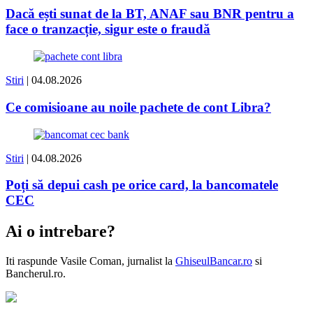
Dacă ești sunat de la BT, ANAF sau BNR pentru a
face o tranzacție, sigur este o fraudă
Stiri
| 04.08.2026
Ce comisioane au noile pachete de cont Libra?
Stiri
| 04.08.2026
Poți să depui cash pe orice card, la bancomatele
CEC
Ai o intrebare?
Iti raspunde
Vasile Coman
, jurnalist la
GhiseulBancar.ro
si
Bancherul.ro.