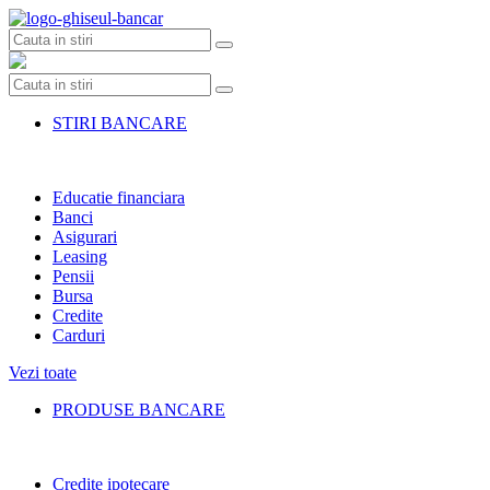
Skip
to
content
STIRI BANCARE
Educatie financiara
Banci
Asigurari
Leasing
Pensii
Bursa
Credite
Carduri
Vezi toate
PRODUSE BANCARE
Credite ipotecare