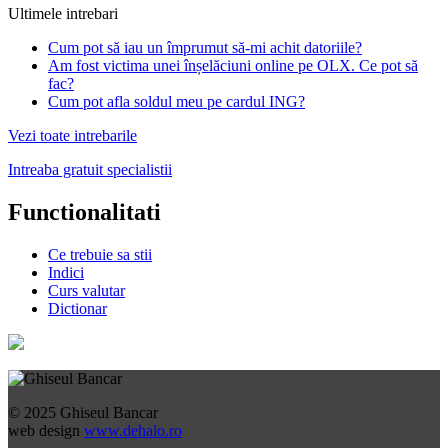
Ultimele intrebari
Cum pot să iau un împrumut să-mi achit datoriile?
Am fost victima unei înșelăciuni online pe OLX. Ce pot să
fac?
Cum pot afla soldul meu pe cardul ING?
Vezi toate intrebarile
Intreaba gratuit specialistii
Functionalitati
Ce trebuie sa stii
Indici
Curs valutar
Dictionar
© 2025 Ghiseul Bancar
web design
www.dehalo.ro