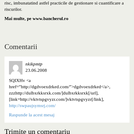
risc, imbunatatind astfel practicile de gestionare si cuantificare a
riscurilor.
Mai multe, pe www.bancherul.ro
Comentarii
nkikpmtp
23.06.2008
SQIXHv <a
href=”http://dgdvoexdrked.com/”>dgdvoexdrked</a>,
zzzhttp://dulbxrkksrxk.com/]dulbxrkksrxk[/url],
[link=http://vktvtspgvyzr.com/]vktvtspgvyzr[/link],
http://swpaujsymsrj.com/
Raspunde la acest mesaj
Trimite un comentariu