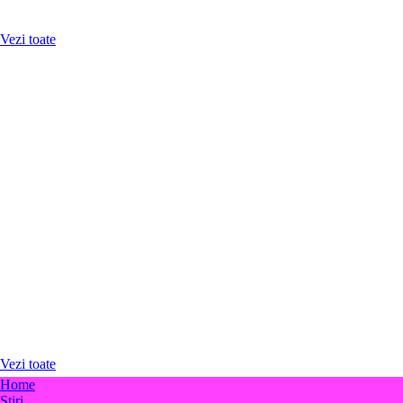
Carduri
Vezi toate
PRODUSE BANCARE
Credite ipotecare
Credite nevoi personale
Conturi curente
Carduri de debit
Carduri de credit
Depozite
Conturi de economii
Vezi toate
Home
Stiri