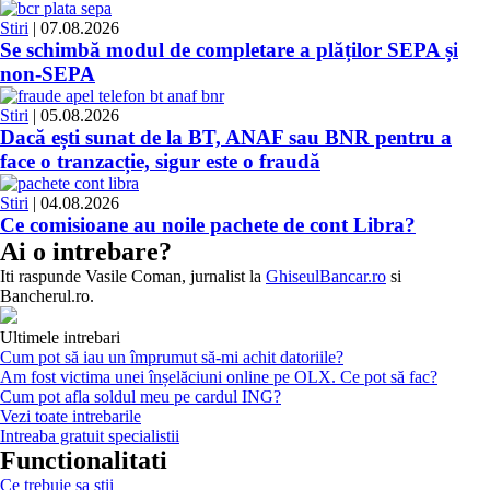
Stiri
| 07.08.2026
Se schimbă modul de completare a plăților SEPA și
non-SEPA
Stiri
| 05.08.2026
Dacă ești sunat de la BT, ANAF sau BNR pentru a
face o tranzacție, sigur este o fraudă
Stiri
| 04.08.2026
Ce comisioane au noile pachete de cont Libra?
Ai o intrebare?
Iti raspunde
Vasile Coman
, jurnalist la
GhiseulBancar.ro
si
Bancherul.ro.
Ultimele intrebari
Cum pot să iau un împrumut să-mi achit datoriile?
Am fost victima unei înșelăciuni online pe OLX. Ce pot să fac?
Cum pot afla soldul meu pe cardul ING?
Vezi toate intrebarile
Intreaba gratuit specialistii
Functionalitati
Ce trebuie sa stii