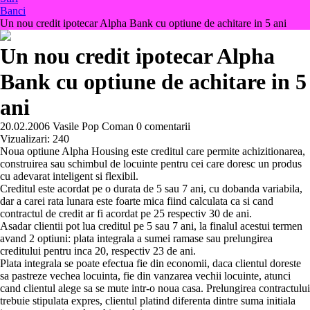
Banci
Un nou credit ipotecar Alpha Bank cu optiune de achitare in 5 ani
Un nou credit ipotecar Alpha
Bank cu optiune de achitare in 5
ani
20.02.2006
Vasile Pop Coman
0 comentarii
Vizualizari:
240
Noua optiune Alpha Housing este creditul care permite achizitionarea,
construirea sau schimbul de locuinte pentru cei care doresc un produs
cu adevarat inteligent si flexibil.
Creditul este acordat pe o durata de 5 sau 7 ani, cu dobanda variabila,
dar a carei rata lunara este foarte mica fiind calculata ca si cand
contractul de credit ar fi acordat pe 25 respectiv 30 de ani.
Asadar clientii pot lua creditul pe 5 sau 7 ani, la finalul acestui termen
avand 2 optiuni: plata integrala a sumei ramase sau prelungirea
creditului pentru inca 20, respectiv 23 de ani.
Plata integrala se poate efectua fie din economii, daca clientul doreste
sa pastreze vechea locuinta, fie din vanzarea vechii locuinte, atunci
cand clientul alege sa se mute intr-o noua casa. Prelungirea contractului
trebuie stipulata expres, clientul platind diferenta dintre suma initiala