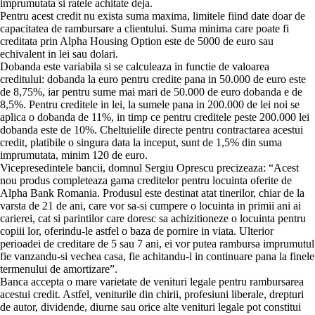
imprumutata si ratele achitate deja.
Pentru acest credit nu exista suma maxima, limitele fiind date doar de
capacitatea de rambursare a clientului. Suma minima care poate fi
creditata prin Alpha Housing Option este de 5000 de euro sau
echivalent in lei sau dolari.
Dobanda este variabila si se calculeaza in functie de valoarea
creditului: dobanda la euro pentru credite pana in 50.000 de euro este
de 8,75%, iar pentru sume mai mari de 50.000 de euro dobanda e de
8,5%. Pentru creditele in lei, la sumele pana in 200.000 de lei noi se
aplica o dobanda de 11%, in timp ce pentru creditele peste 200.000 lei
dobanda este de 10%. Cheltuielile directe pentru contractarea acestui
credit, platibile o singura data la inceput, sunt de 1,5% din suma
imprumutata, minim 120 de euro.
Vicepresedintele bancii, domnul Sergiu Oprescu precizeaza: “Acest
nou produs completeaza gama creditelor pentru locuinta oferite de
Alpha Bank Romania. Produsul este destinat atat tinerilor, chiar de la
varsta de 21 de ani, care vor sa-si cumpere o locuinta in primii ani ai
carierei, cat si parintilor care doresc sa achizitioneze o locuinta pentru
copiii lor, oferindu-le astfel o baza de pornire in viata. Ulterior
perioadei de creditare de 5 sau 7 ani, ei vor putea rambursa imprumutul
fie vanzandu-si vechea casa, fie achitandu-l in continuare pana la finele
termenului de amortizare”.
Banca accepta o mare varietate de venituri legale pentru rambursarea
acestui credit. Astfel, veniturile din chirii, profesiuni liberale, drepturi
de autor, dividende, diurne sau orice alte venituri legale pot constitui