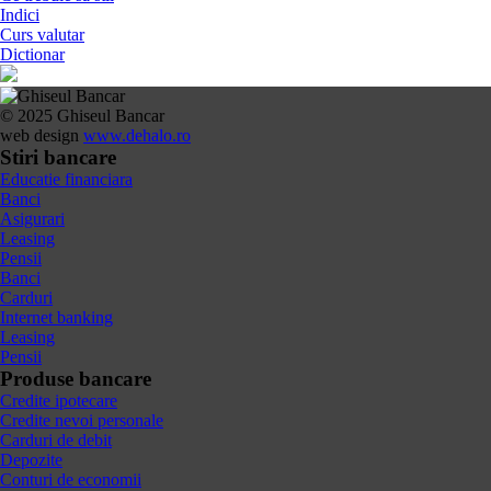
Indici
Curs valutar
Dictionar
© 2025 Ghiseul Bancar
web design
www.dehalo.ro
Stiri bancare
Educatie financiara
Banci
Asigurari
Leasing
Pensii
Banci
Carduri
Internet banking
Leasing
Pensii
Produse bancare
Credite ipotecare
Credite nevoi personale
Carduri de debit
Depozite
Conturi de economii