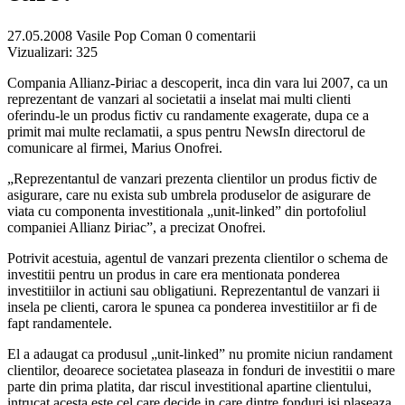
27.05.2008
Vasile Pop Coman
0 comentarii
Vizualizari:
325
Compania Allianz-Þiriac a descoperit, inca din vara lui 2007, ca un
reprezentant de vanzari al societatii a inselat mai multi clienti
oferindu-le un produs fictiv cu randamente exagerate, dupa ce a
primit mai multe reclamatii, a spus pentru NewsIn directorul de
comunicare al firmei, Marius Onofrei.
„Reprezentantul de vanzari prezenta clientilor un produs fictiv de
asigurare, care nu exista sub umbrela produselor de asigurare de
viata cu componenta investitionala „unit-linked” din portofoliul
companiei Allianz Þiriac”, a precizat Onofrei.
Potrivit acestuia, agentul de vanzari prezenta clientilor o schema de
investitii pentru un produs in care era mentionata ponderea
investitiilor in actiuni sau obligatiuni. Reprezentantul de vanzari ii
insela pe clienti, carora le spunea ca ponderea investitiilor ar fi de
fapt randamentele.
El a adaugat ca produsul „unit-linked” nu promite niciun randament
clientilor, deoarece societatea plaseaza in fonduri de investitii o mare
parte din prima platita, dar riscul investitional apartine clientului,
intrucat acesta este cel care decide in care dintre fonduri isi plaseaza