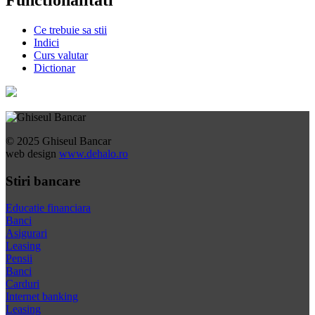
Functionalitati
Ce trebuie sa stii
Indici
Curs valutar
Dictionar
© 2025 Ghiseul Bancar
web design
www.dehalo.ro
Stiri bancare
Educatie financiara
Banci
Asigurari
Leasing
Pensii
Banci
Carduri
Internet banking
Leasing