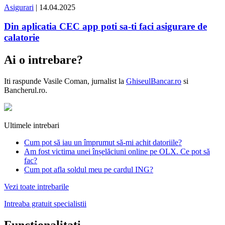
Asigurari
| 14.04.2025
Din aplicatia CEC app poti sa-ti faci asigurare de
calatorie
Ai o intrebare?
Iti raspunde
Vasile Coman
, jurnalist la
GhiseulBancar.ro
si
Bancherul.ro.
Ultimele intrebari
Cum pot să iau un împrumut să-mi achit datoriile?
Am fost victima unei înșelăciuni online pe OLX. Ce pot să
fac?
Cum pot afla soldul meu pe cardul ING?
Vezi toate intrebarile
Intreaba gratuit specialistii