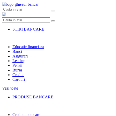
Skip
to
content
STIRI BANCARE
Educatie financiara
Banci
Asigurari
Leasing
Pensii
Bursa
Credite
Carduri
Vezi toate
PRODUSE BANCARE
Credite ipotecare