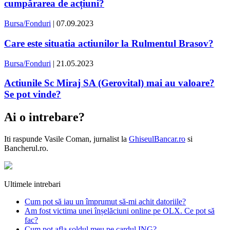
cumpărarea de acțiuni?
Bursa/Fonduri
| 07.09.2023
Care este situatia actiunilor la Rulmentul Brasov?
Bursa/Fonduri
| 21.05.2023
Actiunile Sc Miraj SA (Gerovital) mai au valoare?
Se pot vinde?
Ai o intrebare?
Iti raspunde
Vasile Coman
, jurnalist la
GhiseulBancar.ro
si
Bancherul.ro.
Ultimele intrebari
Cum pot să iau un împrumut să-mi achit datoriile?
Am fost victima unei înșelăciuni online pe OLX. Ce pot să
fac?
Cum pot afla soldul meu pe cardul ING?