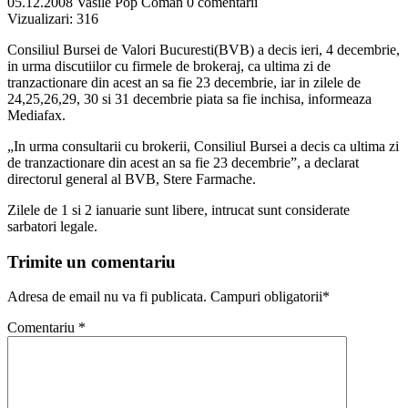
05.12.2008
Vasile Pop Coman
0 comentarii
Vizualizari:
316
Consiliul Bursei de Valori Bucuresti(BVB) a decis ieri, 4 decembrie,
in urma discutiilor cu firmele de brokeraj, ca ultima zi de
tranzactionare din acest an sa fie 23 decembrie, iar in zilele de
24,25,26,29, 30 si 31 decembrie piata sa fie inchisa, informeaza
Mediafax.
„In urma consultarii cu brokerii, Consiliul Bursei a decis ca ultima zi
de tranzactionare din acest an sa fie 23 decembrie”, a declarat
directorul general al BVB, Stere Farmache.
Zilele de 1 si 2 ianuarie sunt libere, intrucat sunt considerate
sarbatori legale.
Trimite un comentariu
Adresa de email nu va fi publicata. Campuri obligatorii*
Comentariu
*