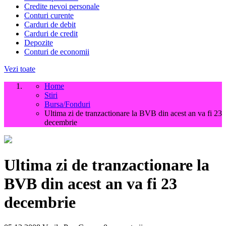
Credite nevoi personale
Conturi curente
Carduri de debit
Carduri de credit
Depozite
Conturi de economii
Vezi toate
Home
Stiri
Bursa/Fonduri
Ultima zi de tranzactionare la BVB din acest an va fi 23
decembrie
Ultima zi de tranzactionare la
BVB din acest an va fi 23
decembrie