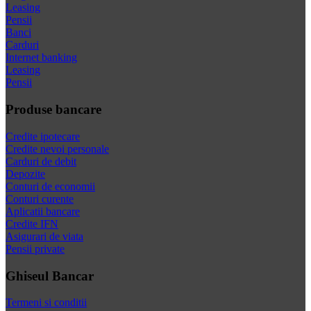
Leasing
Pensii
Banci
Carduri
Internet banking
Leasing
Pensii
Produse bancare
Credite ipotecare
Credite nevoi personale
Carduri de debit
Depozite
Conturi de economii
Conturi curente
Aplicatii bancare
Credite IFN
Asigurari de viata
Pensii private
Ghiseul Bancar
Termeni si conditii