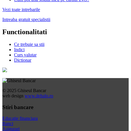
Vezi toate intrebarile
Intreaba gratuit specialistii
Functionalitati
Ce trebuie sa stii
Indici
Curs valutar
Dictionar
© 2025 Ghiseul Bancar
web design
www.dehalo.ro
Stiri bancare
Educatie financiara
Banci
Asigurari