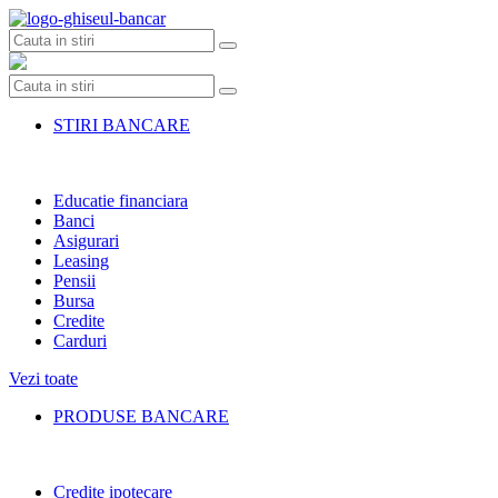
Skip
to
content
STIRI BANCARE
Educatie financiara
Banci
Asigurari
Leasing
Pensii
Bursa
Credite
Carduri
Vezi toate
PRODUSE BANCARE
Credite ipotecare