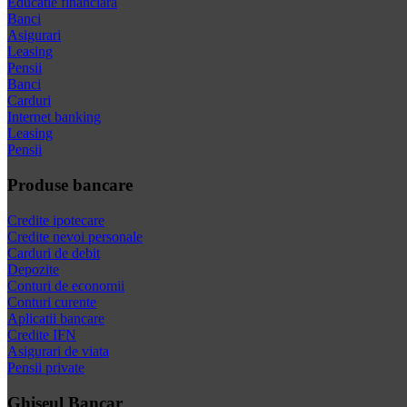
Educatie financiara
Banci
Asigurari
Leasing
Pensii
Banci
Carduri
Internet banking
Leasing
Pensii
Produse bancare
Credite ipotecare
Credite nevoi personale
Carduri de debit
Depozite
Conturi de economii
Conturi curente
Aplicatii bancare
Credite IFN
Asigurari de viata
Pensii private
Ghiseul Bancar