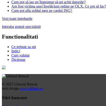
Cum pot să iau un împrumut să-mi achit datoriile?
Am fost victima unei înșelăciuni online pe OLX. Ce pot să fac?
Cum pot afla soldul meu pe cardul ING?
Vezi toate intrebarile
Intreaba gratuit specialistii
Functionalitati
Ce trebuie sa stii
Indici
Curs valutar
Dictionar
© 2025 Ghiseul Bancar
web design
www.dehalo.ro
Stiri bancare