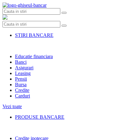
Skip
to
content
STIRI BANCARE
Educatie financiara
Banci
Asigurari
Leasing
Pensii
Bursa
Credite
Carduri
Vezi toate
PRODUSE BANCARE
Credite ipotecare