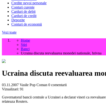
Credite nevoi personale
Conturi curente
Carduri de debit
Carduri de credit
Depozite
Conturi de economii
Vezi toate
Home
Stiri
Banci
Ucraina discuta reevaluarea monedei nationale, hrivna
Ucraina discuta reevaluarea mon
03.11.2007
Vasile Pop Coman
0 comentarii
Vizualizari:
91
Guvernatorul bancii centrale a Ucrainei a declarat vineri ca reevaluarea 
relateaza Reuters.