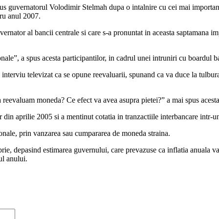
pus guvernatorul Volodimir Stelmah dupa o intalnire cu cei mai importanti 
tru anul 2007.
vernator al bancii centrale si care s-a pronuntat in aceasta saptamana impo
le”, a spus acesta participantilor, in cadrul unei intruniri cu boardul banc
 interviu televizat ca se opune reevaluarii, spunand ca va duce la tulbu
a reevaluam moneda? Ce efect va avea asupra pietei?” a mai spus acesta 
r din aprilie 2005 si a mentinut cotatia in tranzactiile interbancare intr
tionale, prin vanzarea sau cumpararea de moneda straina.
rie, depasind estimarea guvernului, care prevazuse ca inflatia anuala va
ul anului.