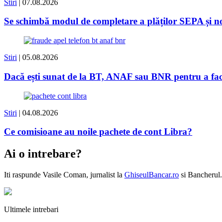
Stiri
| 07.08.2026
Se schimbă modul de completare a plăților SEPA și
Stiri
| 05.08.2026
Dacă ești sunat de la BT, ANAF sau BNR pentru a face 
Stiri
| 04.08.2026
Ce comisioane au noile pachete de cont Libra?
Ai o intrebare?
Iti raspunde
Vasile Coman
, jurnalist la
GhiseulBancar.ro
si Bancherul.
Ultimele intrebari