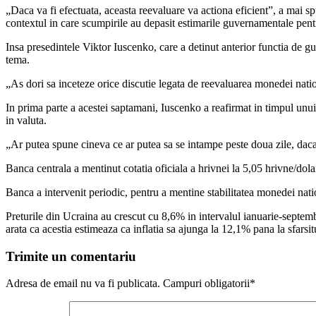
„Daca va fi efectuata, aceasta reevaluare va actiona eficient”, a mai s
contextul in care scumpirile au depasit estimarile guvernamentale pen
Insa presedintele Viktor Iuscenko, care a detinut anterior functia de gu
tema.
„As dori sa inceteze orice discutie legata de reevaluarea monedei nationa
In prima parte a acestei saptamani, Iuscenko a reafirmat in timpul unui
in valuta.
„Ar putea spune cineva ce ar putea sa se intampe peste doua zile, dac
Banca centrala a mentinut cotatia oficiala a hrivnei la 5,05 hrivne/dola
Banca a intervenit periodic, pentru a mentine stabilitatea monedei na
Preturile din Ucraina au crescut cu 8,6% in intervalul ianuarie-septemb
arata ca acestia estimeaza ca inflatia sa ajunga la 12,1% pana la sfarsit
Trimite un comentariu
Adresa de email nu va fi publicata. Campuri obligatorii*