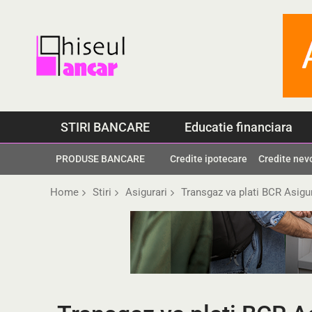
Skip
to
content
STIRI BANCARE
Educatie financiara
PRODUSE BANCARE
Credite ipotecare
Credite nev
Home
Stiri
Asigurari
Transgaz va plati BCR Asigur