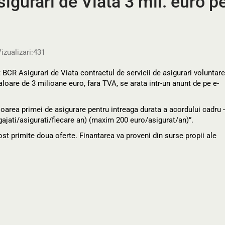
gurari de Viata 3 mil. euro pe
izualizari:
431
 BCR Asigurari de Viata contractul de servicii de asigurari voluntar
aloare de 3 milioane euro, fara TVA, se arata intr-un anunt de pe e-
aloarea primei de asigurare pentru intreaga durata a acordului cadru 
gajati/asigurati/fiecare an) (maxim 200 euro/asigurat/an)”.
 fost primite doua oferte. Finantarea va proveni din surse propii ale