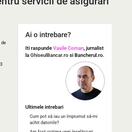
ntru servicii de asigurari
Ai o intrebare?
e de
Iti raspunde
Vasile Coman
, jurnalist
la
GhiseulBancar.ro
si Bancherul.ro.
-3
Ultimele intrebari
Cum pot să iau un împrumut să-mi
achit datoriile?
Am fost victima unei înșelăciuni