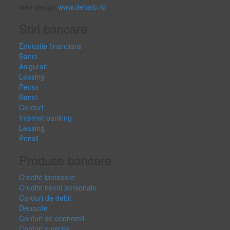
web design
www.dehalo.ro
Stiri bancare
Educatie financiara
Banci
Asigurari
Leasing
Pensii
Banci
Carduri
Internet banking
Leasing
Pensii
Produse bancare
Credite ipotecare
Credite nevoi personale
Carduri de debit
Depozite
Conturi de economii
Conturi curente