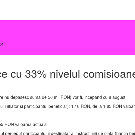
or
cu 33% nivelul comisioane
care nu depasesc suma de 50 mii RON) vor fi, incepand cu 8 august:
ntul initiator si participantul beneficiar): 1,10 RON, de la 1,65 RON valoa
0,55 RON valoarea actuala
rceput participantului destinatar al instructiunii de plata (banca benef