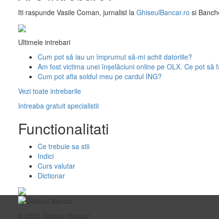
Iti raspunde
Vasile Coman
, jurnalist la
GhiseulBancar.ro
si Banche
Ultimele intrebari
Cum pot să iau un împrumut să-mi achit datoriile?
Am fost victima unei înșelăciuni online pe OLX. Ce pot să 
Cum pot afla soldul meu pe cardul ING?
Vezi toate intrebarile
Intreaba gratuit specialistii
Functionalitati
Ce trebuie sa stii
Indici
Curs valutar
Dictionar
© 2025 Ghiseul Bancar