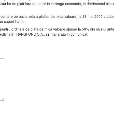
urilor de plati fara numerar in intreaga economie, in detrimentul platil
decontare pe baza neta a platilor de mica valoare) la 13 mai 2005 a adu
pe suport hartie.
ntru ordinele de plata de mica valoare ajunge la 50% din nivelul anterio
i activitatii TRANSFOND S.A., se mai arata in comunicat.