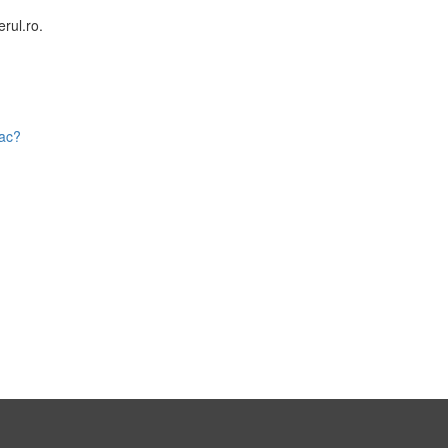
rul.ro.
fac?