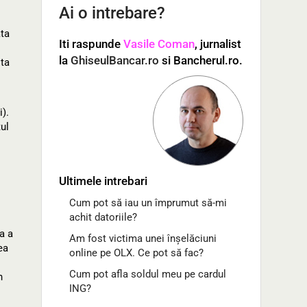
Ai o intrebare?
ata
Iti raspunde
Vasile Coman
, jurnalist
la
GhiseulBancar.ro
si Bancherul.ro.
ota
).
tul
Ultimele intrebari
Cum pot să iau un împrumut să-mi
achit datoriile?
a a
Am fost victima unei înșelăciuni
ea
online pe OLX. Ce pot să fac?
Cum pot afla soldul meu pe cardul
n
ING?