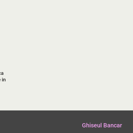
ca
 in
Ghiseul Bancar