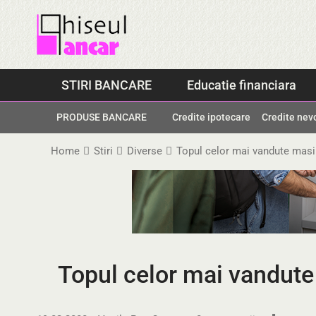
Skip
to
content
STIRI BANCARE
Educatie financiara
PRODUSE BANCARE
Credite ipotecare
Credite nev
Home
Stiri
Diverse
Topul celor mai vandute masi
Topul celor mai vandute