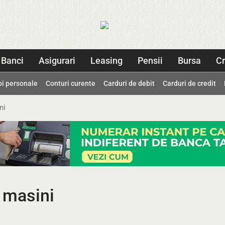
Banci
Asigurari
Leasing
Pensii
Bursa
Cr
oi personale
Conturi curente
Carduri de debit
Carduri de credit
ni
 masini