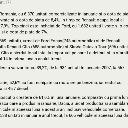
ri:
171
mania, cu 6.370 unitati comercializate in ianuarie si o cota de pi
ivrate si o cota de piata de 8,4%, in timp ce Renault ocupa locul al
 7,9%. Top cinci este incheiat de Ford, cu 1.682 unitati livrate si o c
 si o cota de piata de 7%.
869 unitati), urmat de Ford Focus(748 automobile) si de Renault
fla Renault Clio (688 automobile) si Skoda Octavia Tour (596 unitati
io a pierdut locul intai la importuri, pe care l-a detinut si la sfarsi
l 14 in prima luna a anului trecut.
re a vanzarilor cu 39,2%, de la 934 unitati in ianuarie 2007, la 567
arie, 52,6% au fost echipate cu motoare pe benzina, iar restul cu
a si 45,7 diesel.
scut o crestere de 61,6% in luna ianuarie, comparativ cu prima lun
asca care a produs in ianuarie, Dacia, a urcat productia si asamblar
hicule in aceeasi luna a acestui an, inclusiv vehiculele comerciale.
8 unitati in ianuarie anul trecut, la 665 vehicule in aceeasi luna di