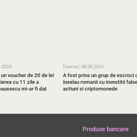
9.2024
Diverse
| 08.08.2024
un voucher de 20 de lei
A fost prins un grup de escroci 
ierea cu 11 zile a
inselau romanii cu investitii false
ausescu mi-ar fi dat
actiuni si criptomonede
Produse bancare