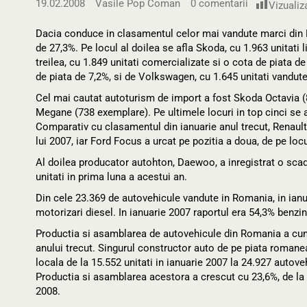
19.02.2008
Vasile Pop Coman
0 comentarii
Vizualiza
Dacia conduce in clasamentul celor mai vandute marci din Ro
de 27,3%. Pe locul al doilea se afla Skoda, cu 1.963 unitati l
treilea, cu 1.849 unitati comercializate si o cota de piata de
de piata de 7,2%, si de Volkswagen, cu 1.645 unitati vandute
Cel mai cautat autoturism de import a fost Skoda Octavia (
Megane (738 exemplare). Pe ultimele locuri in top cinci se a
Comparativ cu clasamentul din ianuarie anul trecut, Renault Cl
lui 2007, iar Ford Focus a urcat pe pozitia a doua, de pe locu
Al doilea producator autohton, Daewoo, a inregistrat o scade
unitati in prima luna a acestui an.
Din cele 23.369 de autovehicule vandute in Romania, in ianu
motorizari diesel. In ianuarie 2007 raportul era 54,3% benzin
Productia si asamblarea de autovehicule din Romania a cuno
anului trecut. Singurul constructor auto de pe piata romane
locala de la 15.552 unitati in ianuarie 2007 la 24.927 autove
Productia si asamblarea acestora a crescut cu 23,6%, de la 53
2008.