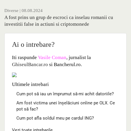
Diverse
| 08.08.2024
A fost prins un grup de escroci ca inselau romanii cu
investitii false in actiuni si criptomonede
Ai o intrebare?
Iti raspunde
Vasile Coman
, jurnalist la
GhiseulBancar.ro
si Bancherul.ro.
Ultimele intrebari
Cum pot să iau un împrumut să-mi achit datoriile?
Am fost victima unei înșelăciuni online pe OLX. Ce
pot să fac?
Cum pot afla soldul meu pe cardul ING?
Vezi toate intrebarile