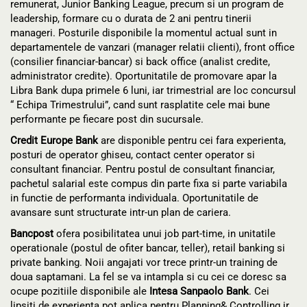
remunerat, Junior Banking League, precum si un program de
leadership, formare cu o durata de 2 ani pentru tinerii
manageri. Posturile disponibile la momentul actual sunt in
departamentele de vanzari (manager relatii clienti), front office
(consilier financiar-bancar) si back office (analist credite,
administrator credite). Oportunitatile de promovare apar la
Libra Bank dupa primele 6 luni, iar trimestrial are loc concursul
“ Echipa Trimestrului”, cand sunt rasplatite cele mai bune
performante pe fiecare post din sucursale.
Credit Europe Bank
are disponible pentru cei fara experienta,
posturi de operator ghiseu, contact center operator si
consultant financiar. Pentru postul de consultant financiar,
pachetul salarial este compus din parte fixa si parte variabila
in functie de performanta individuala. Oportunitatile de
avansare sunt structurate intr-un plan de cariera.
Bancpost
ofera posibilitatea unui job part-time, in unitatile
operationale (postul de ofiter bancar, teller), retail banking si
private banking. Noii angajati vor trece printr-un training de
doua saptamani. La fel se va intampla si cu cei ce doresc sa
ocupe pozitiile disponibile ale
Intesa Sanpaolo Bank
. Cei
lipsiti de experienta pot aplica pentru Planning& Controlling jr.