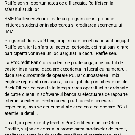
Raiffeisen si oportunitatea de a fi angajat Raiffeisen la
sfarsitul studiilor.
SME Raiffeisen School este un program ce isi propune
initierea studentilor in abordarea si creditarea segmentului
IMM.
Programul dureaza 9 luni, timp in care beneficiarii sunt angajati
Raiffeisen, iar la sfarsitul acestei perioade, cei mai buni dintre
participanti vor avea un loc asigurat in cadrul Raiffeisen.
La
ProCredit Bank
, un student se poate angaja pe postul de
casier, insa numai daca are experienta in lucrul cu numerarul,
daca are cunostinde de operare PC, iar cunoasterea limbii
engleze reprezinta un avantaj; un alt job disponibil este cel de
Back Officer, ce consta in inregistrarea operatiunilor ordonate
de catre clienti in software-ul bancii si efectuarea de rapoarte
interne si externe. Pentru acest post nu este necesara
experienta, insa se cer cunostinte excelente de operare PC si
atentie la detalii.
Un alt job pentru entry-level in ProCredit este cel de Ofiter
Credite, slujba ce consta in promovarea produselor de credit,