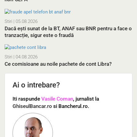
Stiri
| 05.08.2026
Dacă ești sunat de la BT, ANAF sau BNR pentru a face o
tranzacție, sigur este o fraudă
Stiri
| 04.08.2026
Ce comisioane au noile pachete de cont Libra?
Ai o intrebare?
Iti raspunde
Vasile Coman
, jurnalist la
GhiseulBancar.ro
si Bancherul.ro.