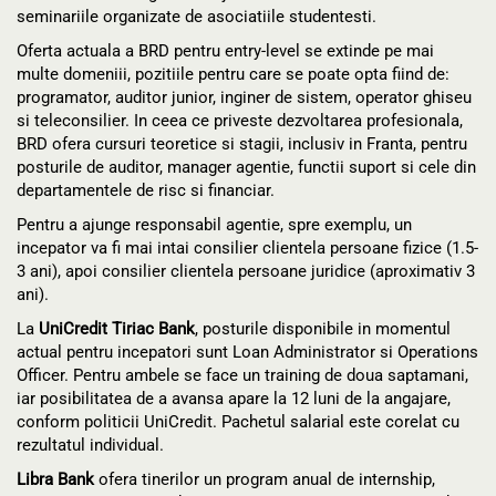
seminariile organizate de asociatiile studentesti.
Oferta actuala a BRD pentru entry-level se extinde pe mai
multe domeniii, pozitiile pentru care se poate opta fiind de:
programator, auditor junior, inginer de sistem, operator ghiseu
si teleconsilier. In ceea ce priveste dezvoltarea profesionala,
BRD ofera cursuri teoretice si stagii, inclusiv in Franta, pentru
posturile de auditor, manager agentie, functii suport si cele din
departamentele de risc si financiar.
Pentru a ajunge responsabil agentie, spre exemplu, un
incepator va fi mai intai consilier clientela persoane fizice (1.5-
3 ani), apoi consilier clientela persoane juridice (aproximativ 3
ani).
La
UniCredit Tiriac Bank
, posturile disponibile in momentul
actual pentru incepatori sunt Loan Administrator si Operations
Officer. Pentru ambele se face un training de doua saptamani,
iar posibilitatea de a avansa apare la 12 luni de la angajare,
conform politicii UniCredit. Pachetul salarial este corelat cu
rezultatul individual.
Libra Bank
ofera tinerilor un program anual de internship,