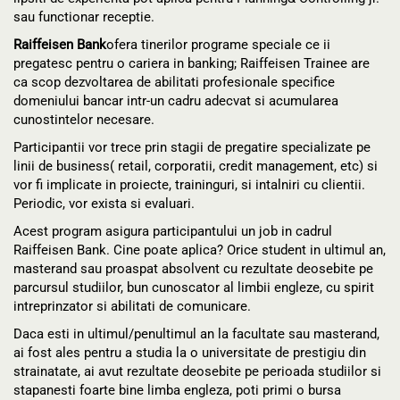
sau functionar receptie.
Raiffeisen Bank
ofera tinerilor programe speciale ce ii
pregatesc pentru o cariera in banking; Raiffeisen Trainee are
ca scop dezvoltarea de abilitati profesionale specifice
domeniului bancar intr-un cadru adecvat si acumularea
cunostintelor necesare.
Participantii vor trece prin stagii de pregatire specializate pe
linii de business( retail, corporatii, credit management, etc) si
vor fi implicate in proiecte, traininguri, si intalniri cu clientii.
Periodic, vor exista si evaluari.
Acest program asigura participantului un job in cadrul
Raiffeisen Bank. Cine poate aplica? Orice student in ultimul an,
masterand sau proaspat absolvent cu rezultate deosebite pe
parcursul studiilor, bun cunoscator al limbii engleze, cu spirit
intreprinzator si abilitati de comunicare.
Daca esti in ultimul/penultimul an la facultate sau masterand,
ai fost ales pentru a studia la o universitate de prestigiu din
strainatate, ai avut rezultate deosebite pe perioada studiilor si
stapanesti foarte bine limba engleza, poti primi o bursa