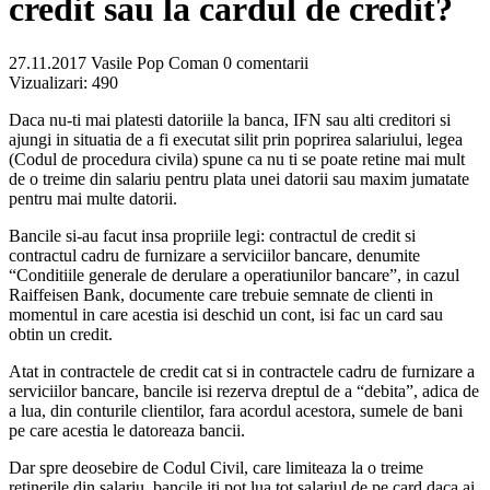
credit sau la cardul de credit?
27.11.2017
Vasile Pop Coman
0 comentarii
Vizualizari:
490
Daca nu-ti mai platesti datoriile la banca, IFN sau alti creditori si
ajungi in situatia de a fi executat silit prin poprirea salariului, legea
(Codul de procedura civila) spune ca nu ti se poate retine mai mult
de o treime din salariu pentru plata unei datorii sau maxim jumatate
pentru mai multe datorii.
Bancile si-au facut insa propriile legi: contractul de credit si
contractul cadru de furnizare a serviciilor bancare, denumite
“Conditiile generale de derulare a operatiunilor bancare”, in cazul
Raiffeisen Bank, documente care trebuie semnate de clienti in
momentul in care acestia isi deschid un cont, isi fac un card sau
obtin un credit.
Atat in contractele de credit cat si in contractele cadru de furnizare a
serviciilor bancare, bancile isi rezerva dreptul de a “debita”, adica de
a lua, din conturile clientilor, fara acordul acestora, sumele de bani
pe care acestia le datoreaza bancii.
Dar spre deosebire de Codul Civil, care limiteaza la o treime
retinerile din salariu, bancile iti pot lua tot salariul de pe card daca ai