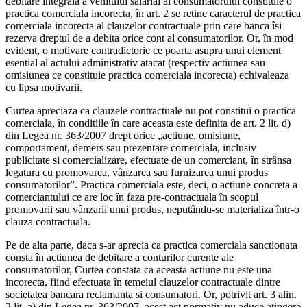
debitare integrala a venitului salarial al consumatorului constituie o
practica comerciala incorecta, în art. 2 se retine caracterul de practica
comerciala incorecta al clauzelor contractuale prin care banca îsi
rezerva dreptul de a debita orice cont al consumatorilor. Or, în mod
evident, o motivare contradictorie ce poarta asupra unui element
esential al actului administrativ atacat (respectiv actiunea sau
omisiunea ce constituie practica comerciala incorecta) echivaleaza
cu lipsa motivarii.
Curtea apreciaza ca clauzele contractuale nu pot constitui o practica
comerciala, în conditiile în care aceasta este definita de art. 2 lit. d)
din Legea nr. 363/2007 drept orice „actiune, omisiune,
comportament, demers sau prezentare comerciala, inclusiv
publicitate si comercializare, efectuate de un comerciant, în strânsa
legatura cu promovarea, vânzarea sau furnizarea unui produs
consumatorilor”. Practica comerciala este, deci, o actiune concreta a
comerciantului ce are loc în faza pre-contractuala în scopul
promovarii sau vânzarii unui produs, neputându-se materializa într-o
clauza contractuala.
Pe de alta parte, daca s-ar aprecia ca practica comerciala sanctionata
consta în actiunea de debitare a conturilor curente ale
consumatorilor, Curtea constata ca aceasta actiune nu este una
incorecta, fiind efectuata în temeiul clauzelor contractuale dintre
societatea bancara reclamanta si consumatori. Or, potrivit art. 3 alin.
2 lit. a) din Legea nr. 363/2007, acest act normativ nu aduce atingere