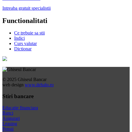
Intreaba gratuit specialistii
Functionalitati
Ce trebuie sa stii
Indici
Curs valutar
Dictionar
© 2025 Ghiseul Bancar
web design
www.dehalo.ro
Stiri bancare
Educatie financiara
Banci
Asigurari
Leasing
Pensii