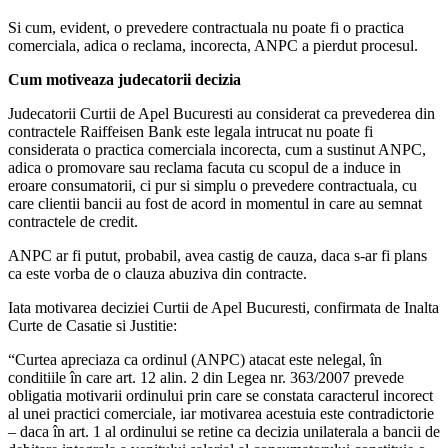
Si cum, evident, o prevedere contractuala nu poate fi o practica
comerciala, adica o reclama, incorecta, ANPC a pierdut procesul.
Cum motiveaza judecatorii decizia
Judecatorii Curtii de Apel Bucuresti au considerat ca prevederea din
contractele Raiffeisen Bank este legala intrucat nu poate fi
considerata o practica comerciala incorecta, cum a sustinut ANPC,
adica o promovare sau reclama facuta cu scopul de a induce in
eroare consumatorii, ci pur si simplu o prevedere contractuala, cu
care clientii bancii au fost de acord in momentul in care au semnat
contractele de credit.
ANPC ar fi putut, probabil, avea castig de cauza, daca s-ar fi plans
ca este vorba de o clauza abuziva din contracte.
Iata motivarea deciziei Curtii de Apel Bucuresti, confirmata de Inalta
Curte de Casatie si Justitie:
“Curtea apreciaza ca ordinul (ANPC) atacat este nelegal, în
conditiile în care art. 12 alin. 2 din Legea nr. 363/2007 prevede
obligatia motivarii ordinului prin care se constata caracterul incorect
al unei practici comerciale, iar motivarea acestuia este contradictorie
– daca în art. 1 al ordinului se retine ca decizia unilaterala a bancii de