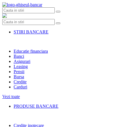
Skip
to
content
STIRI BANCARE
Educatie financiara
Banci
Asigurari
Leasing
Pensii
Bursa
Credite
Carduri
Vezi toate
PRODUSE BANCARE
Credite ipotecare