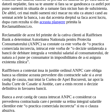
datorii neplatite, fara sa te anunte si fara sa se gandeasca ca astfel pot
pune oamenii in situatia de a ramane fara niciun ban de subzistenta.
De altfel, cei mai multi oameni nici macar nu stiu ca atunci cand au
semnat actele la banca, i-au dat acesteia dreptul sa faca acest lucru,
dupa cum rezulta si din
aceasta plangere
primita la
Reclamatiibnnci.ro.
Reclamatiile de acest fel primite de la cativa clienti ai Raiffeisen
Bank a determinat Autoritatea Nationala pentru Protectia
Consumatorului (ANPC) sa constate ca este vorba de “o practica
comerciala incorecta, intrucat este vorba de “o decizie unilaterala a
bancii de debitare integrala a venitului salarial al consumatorului, de
natura a-l pune pe consumator in imposibilitatea de a-si asigura
existenta zilnica”.
Raifffeisen a contestat insa in justitie ordinul ANPC care obliga
banca sa elimine aceasta prevedere din contractele sale si a avut
castig de cauza, mai intai la Curtea de Apel Bucuresti, iar apoi la
Inalta Curte de Casatie si Justitie, care a emis recent o decizie
definitiva in favoarea bancii.
Banca a avut castig de cauza intrucat ANPC a considerat ca
prevederea contractuala care-i permite sa retina integral salariile
clientilor este “o practica comerciala incorecta” si nu o clauza
abuziva.