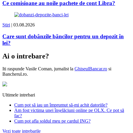
Ce comisioane au noile pachete de cont Libra?
Stiri
| 03.08.2026
Care sunt dobânzile băncilor pentru un depozit în
lei?
Ai o intrebare?
Iti raspunde
Vasile Coman
, jurnalist la
GhiseulBancar.ro
si
Bancherul.ro.
Ultimele intrebari
Cum pot să iau un împrumut să-mi achit datoriile?
Am fost victima unei înșelăciuni online pe OLX. Ce pot să
fac?
Cum pot afla soldul meu pe cardul ING?
Vezi toate intrebarile