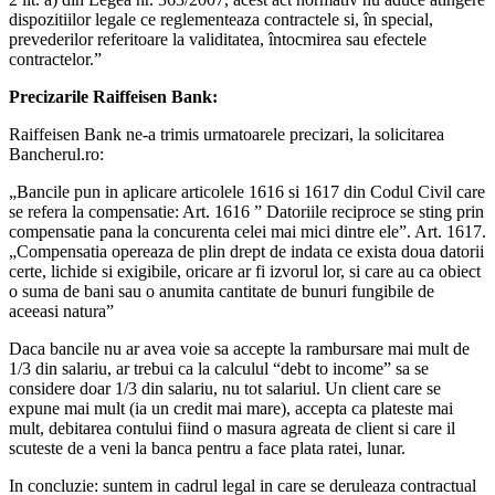
dispozitiilor legale ce reglementeaza contractele si, în special,
prevederilor referitoare la validitatea, întocmirea sau efectele
contractelor.”
Precizarile Raiffeisen Bank:
Raiffeisen Bank ne-a trimis urmatoarele precizari, la solicitarea
Bancherul.ro:
„Bancile pun in aplicare articolele 1616 si 1617 din Codul Civil care
se refera la compensatie: Art. 1616 ” Datoriile reciproce se sting prin
compensatie pana la concurenta celei mai mici dintre ele”. Art. 1617.
„Compensatia opereaza de plin drept de indata ce exista doua datorii
certe, lichide si exigibile, oricare ar fi izvorul lor, si care au ca obiect
o suma de bani sau o anumita cantitate de bunuri fungibile de
aceeasi natura”
Daca bancile nu ar avea voie sa accepte la rambursare mai mult de
1/3 din salariu, ar trebui ca la calculul “debt to income” sa se
considere doar 1/3 din salariu, nu tot salariul. Un client care se
expune mai mult (ia un credit mai mare), accepta ca plateste mai
mult, debitarea contului fiind o masura agreata de client si care il
scuteste de a veni la banca pentru a face plata ratei, lunar.
In concluzie: suntem in cadrul legal in care se deruleaza contractual