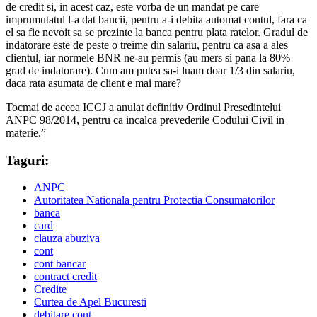
de credit si, in acest caz, este vorba de un mandat pe care
imprumutatul l-a dat bancii, pentru a-i debita automat contul, fara ca
el sa fie nevoit sa se prezinte la banca pentru plata ratelor. Gradul de
indatorare este de peste o treime din salariu, pentru ca asa a ales
clientul, iar normele BNR ne-au permis (au mers si pana la 80%
grad de indatorare). Cum am putea sa-i luam doar 1/3 din salariu,
daca rata asumata de client e mai mare?
Tocmai de aceea ICCJ a anulat definitiv Ordinul Presedintelui
ANPC 98/2014, pentru ca incalca prevederile Codului Civil in
materie.”
Taguri:
ANPC
Autoritatea Nationala pentru Protectia Consumatorilor
banca
card
clauza abuziva
cont
cont bancar
contract credit
Credite
Curtea de Apel Bucuresti
debitare cont