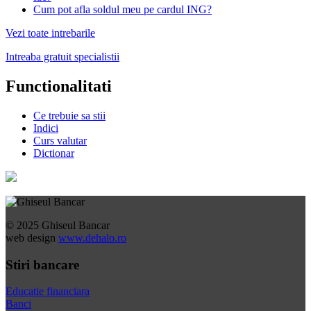
Cum pot afla soldul meu pe cardul ING?
Vezi toate intrebarile
Intreaba gratuit specialistii
Functionalitati
Ce trebuie sa stii
Indici
Curs valutar
Dictionar
© 2025 Ghiseul Bancar
web design
www.dehalo.ro
Stiri bancare
Educatie financiara
Banci