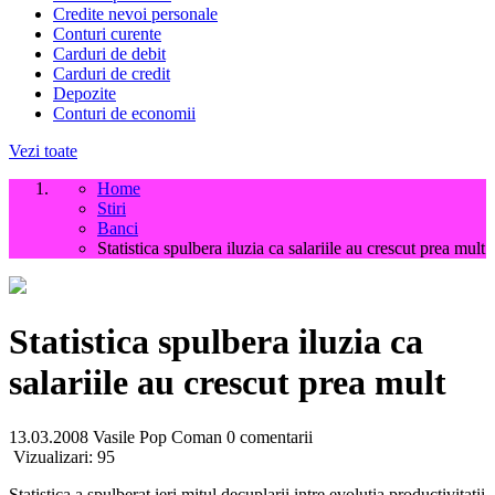
Credite nevoi personale
Conturi curente
Carduri de debit
Carduri de credit
Depozite
Conturi de economii
Vezi toate
Home
Stiri
Banci
Statistica spulbera iluzia ca salariile au crescut prea mult
Statistica spulbera iluzia ca
salariile au crescut prea mult
13.03.2008
Vasile Pop Coman
0 comentarii
Vizualizari:
95
Statistica a spulberat ieri mitul decuplarii intre evolutia productivitatii