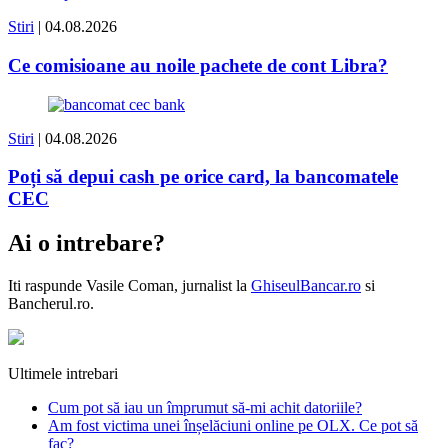
Stiri
| 04.08.2026
Ce comisioane au noile pachete de cont Libra?
Stiri
| 04.08.2026
Poți să depui cash pe orice card, la bancomatele
CEC
Ai o intrebare?
Iti raspunde
Vasile Coman
, jurnalist la
GhiseulBancar.ro
si
Bancherul.ro.
Ultimele intrebari
Cum pot să iau un împrumut să-mi achit datoriile?
Am fost victima unei înșelăciuni online pe OLX. Ce pot să
fac?