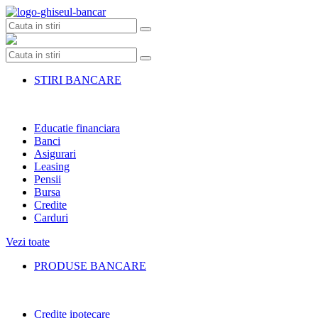
Skip
to
content
STIRI BANCARE
Educatie financiara
Banci
Asigurari
Leasing
Pensii
Bursa
Credite
Carduri
Vezi toate
PRODUSE BANCARE
Credite ipotecare