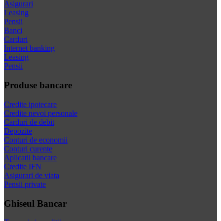
Asigurari
Leasing
Pensii
Banci
Carduri
Internet banking
Leasing
Pensii
Produse bancare
Credite ipotecare
Credite nevoi personale
Carduri de debit
Depozite
Conturi de economii
Conturi curente
Aplicatii bancare
Credite IFN
Asigurari de viata
Pensii private
Ghiseul Bancar