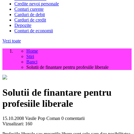
Credite nevoi personale
Conturi curente
Carduri de debit
Carduri de credit
Depozite
Conturi de economii
Vezi toate
Home
Stiri
Banci
Solutii de finantare pentru profesiile liberale
Solutii de finantare pentru
profesiile liberale
15.10.2008
Vasile Pop Coman
0 comentarii
Vizualizari:
160
Profesiile liberale sau meseriile libere sunt cele care dau posibilitatea