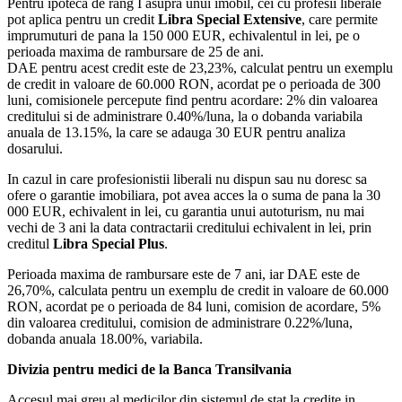
Pentru ipoteca de rang I asupra unui imobil, cei cu profesii liberale
pot aplica pentru un credit
Libra Special Extensive
, care permite
imprumuturi de pana la 150 000 EUR, echivalentul in lei, pe o
perioada maxima de rambursare de 25 de ani.
DAE pentru acest credit este de 23,23%, calculat pentru un exemplu
de credit in valoare de 60.000 RON, acordat pe o perioada de 300
luni, comisionele percepute find pentru acordare: 2% din valoarea
creditului si de administrare 0.40%/luna, la o dobanda variabila
anuala de 13.15%, la care se adauga 30 EUR pentru analiza
dosarului.
In cazul in care profesionistii liberali nu dispun sau nu doresc sa
ofere o garantie imobiliara, pot avea acces la o suma de pana la 30
000 EUR, echivalent in lei, cu garantia unui autoturism, nu mai
vechi de 3 ani la data contractarii creditului echivalent in lei, prin
creditul
Libra Special Plus
.
Perioada maxima de rambursare este de 7 ani, iar DAE este de
26,70%, calculata pentru un exemplu de credit in valoare de 60.000
RON, acordat pe o perioada de 84 luni, comision de acordare, 5%
din valoarea creditului, comision de administrare 0.22%/luna,
dobanda anuala 18.00%, variabila.
Divizia pentru medici de la Banca Transilvania
Accesul mai greu al medicilor din sistemul de stat la credite in