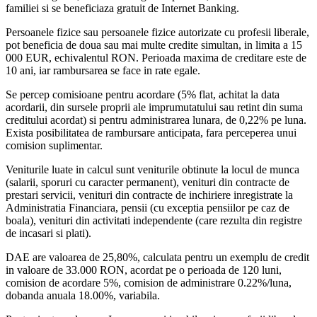
familiei si se beneficiaza gratuit de Internet Banking.
Persoanele fizice sau persoanele fizice autorizate cu profesii liberale,
pot beneficia de doua sau mai multe credite simultan, in limita a 15
000 EUR, echivalentul RON. Perioada maxima de creditare este de
10 ani, iar rambursarea se face in rate egale.
Se percep comisioane pentru acordare (5% flat, achitat la data
acordarii, din sursele proprii ale imprumutatului sau retint din suma
creditului acordat) si pentru administrarea lunara, de 0,22% pe luna.
Exista posibilitatea de rambursare anticipata, fara perceperea unui
comision suplimentar.
Veniturile luate in calcul sunt veniturile obtinute la locul de munca
(salarii, sporuri cu caracter permanent), venituri din contracte de
prestari servicii, venituri din contracte de inchiriere inregistrate la
Administratia Financiara, pensii (cu exceptia pensiilor pe caz de
boala), venituri din activitati independente (care rezulta din registre
de incasari si plati).
DAE are valoarea de 25,80%, calculata pentru un exemplu de credit
in valoare de 33.000 RON, acordat pe o perioada de 120 luni,
comision de acordare 5%, comision de administrare 0.22%/luna,
dobanda anuala 18.00%, variabila.