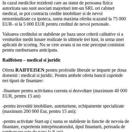
In cazul medicilor rezidenti care au statut de persoana fizica
autorizata sau sunt asociati majoritari intr-un SRL ori cabinet
medical, se pot contracta credite imobiliare si de nevoi
nenominalizate cu ipoteca, suma maxima oferita scazand la 75 000
EUR- si la 5 000 EUR pentru creditul de nevoi personale.
Valoarea creditului se stabileste pe baza unor criterii calitative si a
veniturilor medii lunare realizate in ultimele trei luni, in urma unei
aplicatii de scoring. Nu se cere avans si nu este perceput comision
pentru rambursarea anticipata.
Raiffeisen – medical si juridic
Oferta
RAIFFEISEN
pentru profesiile liberale se imparte pe doua
domenii : medical si juridic. Pentru ambele oferta bancii cuprinde
trei tipuri de finantare:
-finantare pentru activitatea curenta si dezvoltare (maximum 40 000
EUR, pentru 15 ani)
-pentru investitii imobiliare, autoturisme, echipamente specializate
(maximum 200 000 Eur, pentru 15 ani);
-pentru activitate Start-up ( suma se stabileste in functie de nevoia de
finantare, experienta intreprinzatorului, tipul finantarii, perioada de
rambursare este de pana la 8 ani).