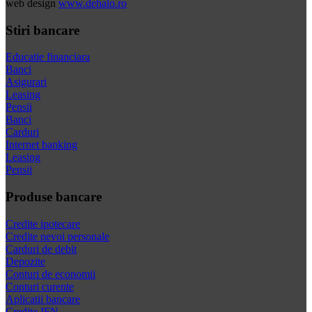
web design
www.dehalo.ro
Stiri bancare
Educatie financiara
Banci
Asigurari
Leasing
Pensii
Banci
Carduri
Internet banking
Leasing
Pensii
Produse bancare
Credite ipotecare
Credite nevoi personale
Carduri de debit
Depozite
Conturi de economii
Conturi curente
Aplicatii bancare
Credite IFN