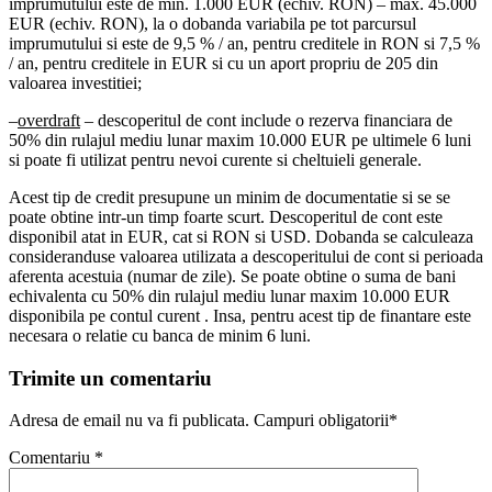
imprumutului este de min. 1.000 EUR (echiv. RON) – max. 45.000
EUR (echiv. RON), la o dobanda variabila pe tot parcursul
imprumutului si este de 9,5 % / an, pentru creditele in RON si 7,5 %
/ an, pentru creditele in EUR si cu un aport propriu de 205 din
valoarea investitiei;
–
overdraft
– descoperitul de cont include o rezerva financiara de
50% din rulajul mediu lunar maxim 10.000 EUR pe ultimele 6 luni
si poate fi utilizat pentru nevoi curente si cheltuieli generale.
Acest tip de credit presupune un minim de documentatie si se se
poate obtine intr-un timp foarte scurt. Descoperitul de cont este
disponibil atat in EUR, cat si RON si USD. Dobanda se calculeaza
consideranduse valoarea utilizata a descoperitului de cont si perioada
aferenta acestuia (numar de zile). Se poate obtine o suma de bani
echivalenta cu 50% din rulajul mediu lunar maxim 10.000 EUR
disponibila pe contul curent . Insa, pentru acest tip de finantare este
necesara o relatie cu banca de minim 6 luni.
Trimite un comentariu
Adresa de email nu va fi publicata. Campuri obligatorii*
Comentariu
*