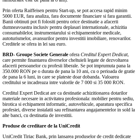
Prin oferta Raiffeisen pentru Start-up, se pot accesa rapid minim
5000 EUR, fara analiza, fara documente financiare si fara garantii.
Banii obtinuti pot fi folositi pentru orice destinatie a afacerii
dumneavoastra inclusiv pentru deplasari internationale, achizitia
consumabilelor, instrumentarului si echipamentelor medicale,
autoturismelor, avansurilor pentru investitii imobiliare, renovarilor.
Creditele se ofera in lei sau euro.
BRD- Groupe Societe Generale
ofera
Creditul Expert Dedicat
,
care permite finantarea diverselor cheltuieli legate de dezvoltarea
afacerii persoanelor cu profesii liberale. Se pot imprumuta pana la
350.000 RON pe o durata de pana la 10 ani, cu o perioada de gratie
de pana la 6 luni, in care se plateste doar dobanda. Valoarea
creditului se incadreaza intre valorile de 7 000 si 35 000 RON.
Creditul Expert Dedicat are ca destinatie achizitionarea dotarilor
materiale necesare in activitatea profesionala: mobilier pentru sediu,
birotica si echipament informatic, autovehicule, aparatura specifica
profesiei, diverse instalatii sau refinantarea angajamentelor in sold la
alte banci, cu destinatia de investitii.
Produse de creditare de la UniCredit
UniCredit Tiriac Bank, prin lansarea produselor de credit dedicate