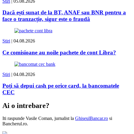
Stiri
| 05.08.2026
Dacă ești sunat de la BT, ANAF sau BNR pentru a
face o tranzacție, sigur este o fraudă
Stiri
| 04.08.2026
Ce comisioane au noile pachete de cont Libra?
Stiri
| 04.08.2026
Poți să depui cash pe orice card, la bancomatele
CEC
Ai o intrebare?
Iti raspunde
Vasile Coman
, jurnalist la
GhiseulBancar.ro
si
Bancherul.ro.