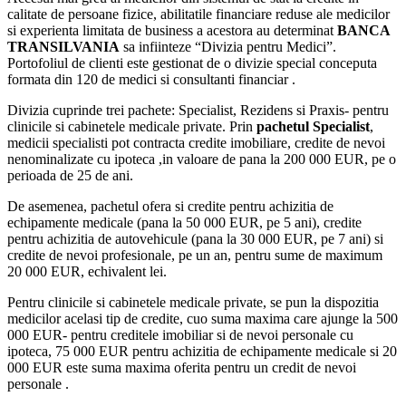
calitate de persoane fizice, abilitatile financiare reduse ale medicilor
si experienta limitata de business a acestora au determinat
BANCA
TRANSILVANIA
sa infiinteze “Divizia pentru Medici”.
Portofoliul de clienti este gestionat de o divizie special conceputa
formata din 120 de medici si consultanti financiar .
Divizia cuprinde trei pachete: Specialist, Rezidens si Praxis- pentru
clinicile si cabinetele medicale private. Prin
pachetul Specialist
,
medicii specialisti pot contracta credite imobiliare, credite de nevoi
nenominalizate cu ipoteca ,in valoare de pana la 200 000 EUR, pe o
perioada de 25 de ani.
De asemenea, pachetul ofera si credite pentru achizitia de
echipamente medicale (pana la 50 000 EUR, pe 5 ani), credite
pentru achizitia de autovehicule (pana la 30 000 EUR, pe 7 ani) si
credite de nevoi profesionale, pe un an, pentru sume de maximum
20 000 EUR, echivalent lei.
Pentru clinicile si cabinetele medicale private, se pun la dispozitia
medicilor acelasi tip de credite, cuo suma maxima care ajunge la 500
000 EUR- pentru creditele imobiliar si de nevoi personale cu
ipoteca, 75 000 EUR pentru achizitia de echipamente medicale si 20
000 EUR este suma maxima oferita pentru un credit de nevoi
personale .