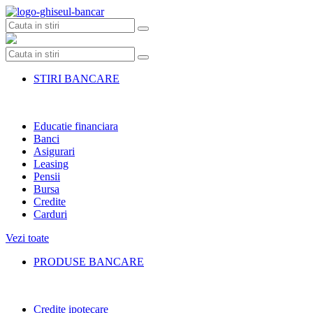
Skip
to
content
STIRI BANCARE
Educatie financiara
Banci
Asigurari
Leasing
Pensii
Bursa
Credite
Carduri
Vezi toate
PRODUSE BANCARE
Credite ipotecare