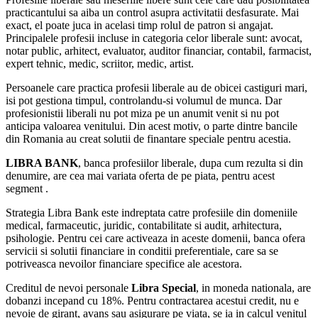
practicantului sa aiba un control asupra activitatii desfasurate. Mai
exact, el poate juca in acelasi timp rolul de patron si angajat.
Principalele profesii incluse in categoria celor liberale sunt: avocat,
notar public, arhitect, evaluator, auditor financiar, contabil, farmacist,
expert tehnic, medic, scriitor, medic, artist.
Persoanele care practica profesii liberale au de obicei castiguri mari,
isi pot gestiona timpul, controlandu-si volumul de munca. Dar
profesionistii liberali nu pot miza pe un anumit venit si nu pot
anticipa valoarea venitului. Din acest motiv, o parte dintre bancile
din Romania au creat solutii de finantare speciale pentru acestia.
LIBRA BANK
, banca profesiilor liberale, dupa cum rezulta si din
denumire, are cea mai variata oferta de pe piata, pentru acest
segment .
Strategia Libra Bank este indreptata catre profesiile din domeniile
medical, farmaceutic, juridic, contabilitate si audit, arhitectura,
psihologie. Pentru cei care activeaza in aceste domenii, banca ofera
servicii si solutii financiare in conditii preferentiale, care sa se
potriveasca nevoilor financiare specifice ale acestora.
Creditul de nevoi personale
Libra Special
, in moneda nationala, are
dobanzi incepand cu 18%. Pentru contractarea acestui credit, nu e
nevoie de girant, avans sau asigurare pe viata, se ia in calcul venitul