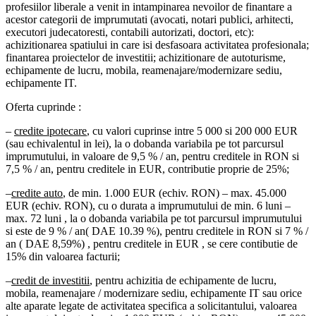
profesiilor liberale a venit in intampinarea nevoilor de finantare a
acestor categorii de imprumutati (avocati, notari publici, arhitecti,
executori judecatoresti, contabili autorizati, doctori, etc):
achizitionarea spatiului in care isi desfasoara activitatea profesionala;
finantarea proiectelor de investitii; achizitionare de autoturisme,
echipamente de lucru, mobila, reamenajare/modernizare sediu,
echipamente IT.
Oferta cuprinde :
–
credite ipotecare
, cu valori cuprinse intre 5 000 si 200 000 EUR
(sau echivalentul in lei), la o dobanda variabila pe tot parcursul
imprumutului, in valoare de 9,5 % / an, pentru creditele in RON si
7,5 % / an, pentru creditele in EUR, contributie proprie de 25%;
–
credite auto
, de min. 1.000 EUR (echiv. RON) – max. 45.000
EUR (echiv. RON), cu o durata a imprumutului de min. 6 luni –
max. 72 luni , la o dobanda variabila pe tot parcursul imprumutului
si este de 9 % / an( DAE 10.39 %), pentru creditele in RON si 7 % /
an ( DAE 8,59%) , pentru creditele in EUR , se cere contibutie de
15% din valoarea facturii;
–
credit de investitii
, pentru achizitia de echipamente de lucru,
mobila, reamenajare / modernizare sediu, echipamente IT sau orice
alte aparate legate de activitatea specifica a solicitantului, valoarea