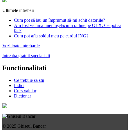
Ultimele intrebari
Cum pot să iau un împrumut să-mi achit datoriile?
Am fost victima unei înșelăciuni online pe OLX. Ce pot să
fac?
Cum pot afla soldul meu pe cardul ING?
Vezi toate intrebarile
Intreaba gratuit specialistii
Functionalitati
Ce trebuie sa stii
Indici
Curs valutar
Dictionar
© 2025 Ghiseul Bancar