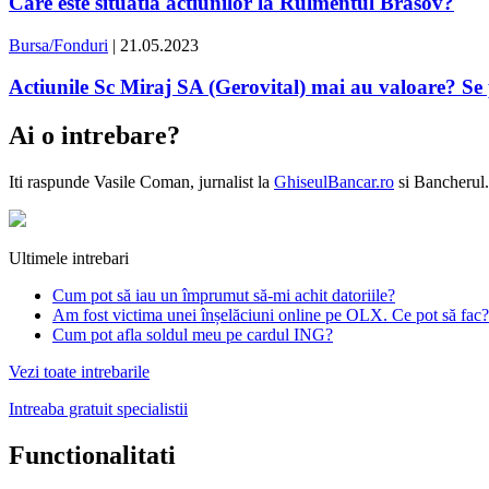
Care este situatia actiunilor la Rulmentul Brasov?
Bursa/Fonduri
| 21.05.2023
Actiunile Sc Miraj SA (Gerovital) mai au valoare? Se
Ai o intrebare?
Iti raspunde
Vasile Coman
, jurnalist la
GhiseulBancar.ro
si Bancherul.
Ultimele intrebari
Cum pot să iau un împrumut să-mi achit datoriile?
Am fost victima unei înșelăciuni online pe OLX. Ce pot să fac?
Cum pot afla soldul meu pe cardul ING?
Vezi toate intrebarile
Intreaba gratuit specialistii
Functionalitati