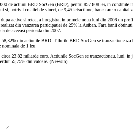
00 de actiuni BRD SocGen (BRD), pentru 857 808 lei, in conditiile in c
, potrivit cotatiei de vineri, de 9,45 lei/actiune, banca are o capitaliz
 active si retea, a inregistrat in primele noua luni din 2008 un profit 
l realizat din vanzarea participatiei de 25% la Asiban. Fara banii obtinu
ata de aceeasi perioada din 2007.
a 58,32% din actiunile BRD. Titlurile BRD SocGen se tranzactioneaza la
e nominala de 1 leu.
irca 23,82 miliarde euro. Actiunile SocGen se tranzactionau, luni, in j
 pierdut 55,75% din valoare. (NewsIn)