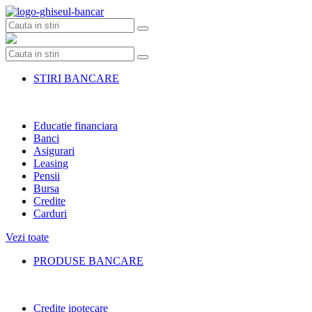
Skip
to
content
STIRI BANCARE
Educatie financiara
Banci
Asigurari
Leasing
Pensii
Bursa
Credite
Carduri
Vezi toate
PRODUSE BANCARE
Credite ipotecare