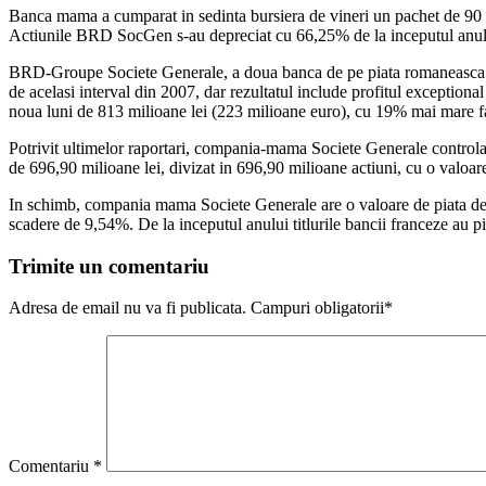
Banca mama a cumparat in sedinta bursiera de vineri un pachet de 90 0
Actiunile BRD SocGen s-au depreciat cu 66,25% de la inceputul anului si
BRD-Groupe Societe Generale, a doua banca de pe piata romaneasca dupa
de acelasi interval din 2007, dar rezultatul include profitul exceptiona
noua luni de 813 milioane lei (223 milioane euro), cu 19% mai mare f
Potrivit ultimelor raportari, compania-mama Societe Generale control
de 696,90 milioane lei, divizat in 696,90 milioane actiuni, cu o valoar
In schimb, compania mama Societe Generale are o valoare de piata de c
scadere de 9,54%. De la inceputul anului titlurile bancii franceze au
Trimite un comentariu
Adresa de email nu va fi publicata. Campuri obligatorii*
Comentariu
*