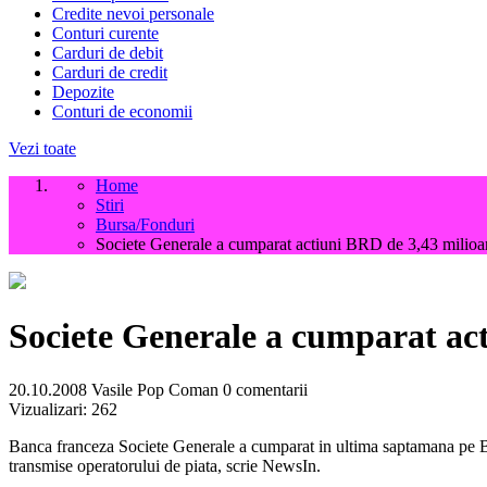
Credite nevoi personale
Conturi curente
Carduri de debit
Carduri de credit
Depozite
Conturi de economii
Vezi toate
Home
Stiri
Bursa/Fonduri
Societe Generale a cumparat actiuni BRD de 3,43 milioan
Societe Generale a cumparat act
20.10.2008
Vasile Pop Coman
0 comentarii
Vizualizari:
262
Banca franceza Societe Generale a cumparat in ultima saptamana pe Bur
transmise operatorului de piata, scrie NewsIn.