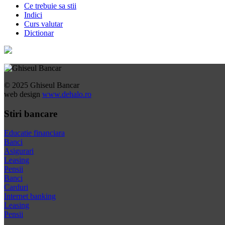
Ce trebuie sa stii
Indici
Curs valutar
Dictionar
© 2025 Ghiseul Bancar
web design
www.dehalo.ro
Stiri bancare
Educatie financiara
Banci
Asigurari
Leasing
Pensii
Banci
Carduri
Internet banking
Leasing
Pensii