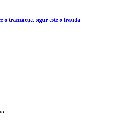
o tranzacție, sigur este o fraudă
ro.