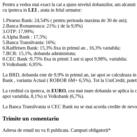
Pentru a vedea mai exact la cat a ajuns nivelul dobanzilor, am alcatuit
cu ipoteca in
LEI
, arata in felul urmator:
1.Piraeus Bank: 24,54% ( pentru perioada maxima de 30 de ani);
2.Banca Romaneasca: 21%; ( de la 9,9%)
3.OTP: 17,99%;
4.Alpha Bank : 17,5%;
5.Banca Transilvania: 16%;
6.Raiffeisen Bank: 15,3% fixa in primul an , 16,3% variabila;
7.BCR: 15,1%, dobanda administrata;
8.CEC Bank :9,75% fixa in primii 3 ani si apoi 9,98%, variabila;
9.Volksbank: 6,95%.
La BRD, dobanda este de 9,9% in primul an, iar apoi se calculeaza i
Bank , varianta Actual ( ROBOR 6M+ 6,5%). Tot la UniCredit, puteti
La creditul cu ipoteca, in
EURO
, cea mai mare dobanda se aplica la 
apoi variabila, 8,1%) si Volksbank (6,7%).
La Banca Transilvania si CEC Bank nu se mai acorda credite de nevoi
Trimite un comentariu
Adresa de email nu va fi publicata. Campuri obligatorii*