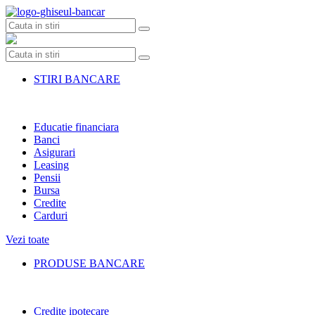
Skip
to
content
STIRI BANCARE
Educatie financiara
Banci
Asigurari
Leasing
Pensii
Bursa
Credite
Carduri
Vezi toate
PRODUSE BANCARE
Credite ipotecare