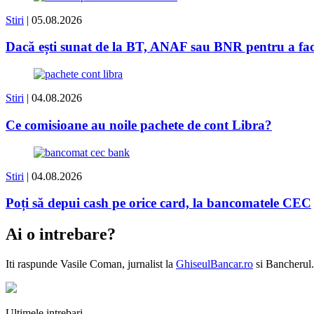
Stiri
| 05.08.2026
Dacă ești sunat de la BT, ANAF sau BNR pentru a face 
Stiri
| 04.08.2026
Ce comisioane au noile pachete de cont Libra?
Stiri
| 04.08.2026
Poți să depui cash pe orice card, la bancomatele CEC
Ai o intrebare?
Iti raspunde
Vasile Coman
, jurnalist la
GhiseulBancar.ro
si Bancherul.
Ultimele intrebari