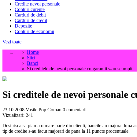
Credite nevoi personale
Conturi curente
Carduri de debit
Carduri de credit
Depozite
Conturi de economii
Vezi toate
Home
Stiri
Banci
Si creditele de nevoi personale cu garantii s-au scumpit
Si creditele de nevoi personale 
23.10.2008
Vasile Pop Coman
0 comentarii
Vizualizari:
241
Desi risca sa piarda o mare parte din clienti, bancile au majorat luna ace
tip de credite s-au facut majorari de pana la 11 puncte procentuale.