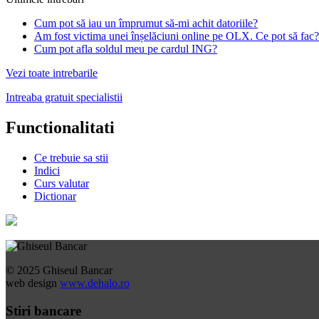
Cum pot să iau un împrumut să-mi achit datoriile?
Am fost victima unei înșelăciuni online pe OLX. Ce pot să fac?
Cum pot afla soldul meu pe cardul ING?
Vezi toate intrebarile
Intreaba gratuit specialistii
Functionalitati
Ce trebuie sa stii
Indici
Curs valutar
Dictionar
© 2025 Ghiseul Bancar
web design
www.dehalo.ro
Stiri bancare