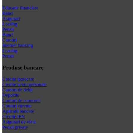
Educatie financiara
Banci
Asigurari
Leasing
Pensii
Banci
Carduri
Internet banking
Leasing
Pensii
Produse bancare
Credite ipotecare
Credite nevoi personale
Carduri de debit
Depozite
Conturi de economii
Conturi curente
Aplicatii bancare
Credite IFN
Asigurari de viata
Pensii private