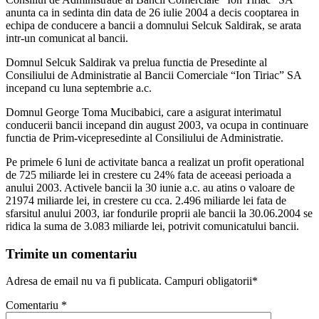
anunta ca in sedinta din data de 26 iulie 2004 a decis cooptarea in
echipa de conducere a bancii a domnului Selcuk Saldirak, se arata
intr-un comunicat al bancii.
Domnul Selcuk Saldirak va prelua functia de Presedinte al
Consiliului de Administratie al Bancii Comerciale “Ion Tiriac” SA
incepand cu luna septembrie a.c.
Domnul George Toma Mucibabici, care a asigurat interimatul
conducerii bancii incepand din august 2003, va ocupa in continuare
functia de Prim-vicepresedinte al Consiliului de Administratie.
Pe primele 6 luni de activitate banca a realizat un profit operational
de 725 miliarde lei in crestere cu 24% fata de aceeasi perioada a
anului 2003. Activele bancii la 30 iunie a.c. au atins o valoare de
21974 miliarde lei, in crestere cu cca. 2.496 miliarde lei fata de
sfarsitul anului 2003, iar fondurile proprii ale bancii la 30.06.2004 se
ridica la suma de 3.083 miliarde lei, potrivit comunicatului bancii.
Trimite un comentariu
Adresa de email nu va fi publicata. Campuri obligatorii*
Comentariu
*