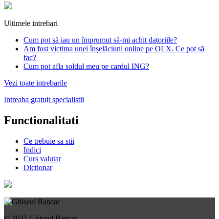
Ultimele intrebari
Cum pot să iau un împrumut să-mi achit datoriile?
Am fost victima unei înșelăciuni online pe OLX. Ce pot să
fac?
Cum pot afla soldul meu pe cardul ING?
Vezi toate intrebarile
Intreaba gratuit specialistii
Functionalitati
Ce trebuie sa stii
Indici
Curs valutar
Dictionar
© 2025 Ghiseul Bancar