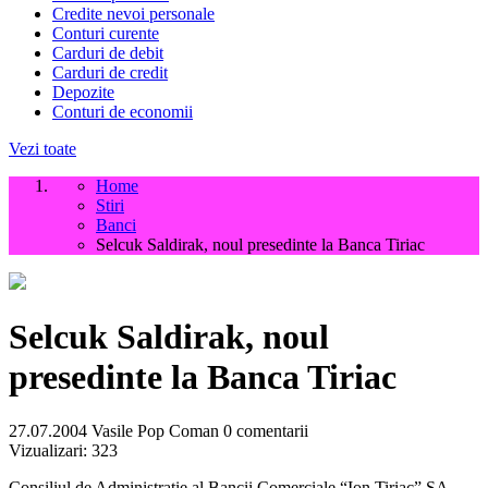
Credite nevoi personale
Conturi curente
Carduri de debit
Carduri de credit
Depozite
Conturi de economii
Vezi toate
Home
Stiri
Banci
Selcuk Saldirak, noul presedinte la Banca Tiriac
Selcuk Saldirak, noul
presedinte la Banca Tiriac
27.07.2004
Vasile Pop Coman
0 comentarii
Vizualizari:
323
Consiliul de Administratie al Bancii Comerciale “Ion Tiriac” SA