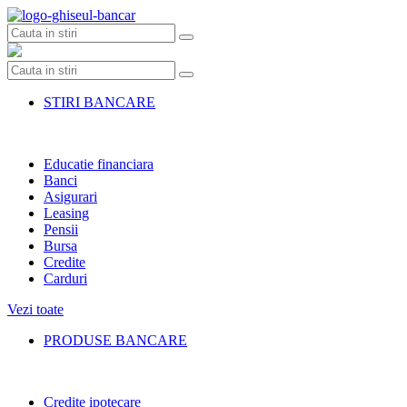
Skip
to
content
STIRI BANCARE
Educatie financiara
Banci
Asigurari
Leasing
Pensii
Bursa
Credite
Carduri
Vezi toate
PRODUSE BANCARE
Credite ipotecare