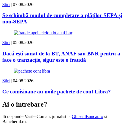
Stiri
| 07.08.2026
Se schimbă modul de completare a plăților SEPA și
non-SEPA
Stiri
| 05.08.2026
Dacă ești sunat de la BT, ANAF sau BNR pentru a
face o tranzacție, sigur este o fraudă
Stiri
| 04.08.2026
Ce comisioane au noile pachete de cont Libra?
Ai o intrebare?
Iti raspunde
Vasile Coman
, jurnalist la
GhiseulBancar.ro
si
Bancherul.ro.