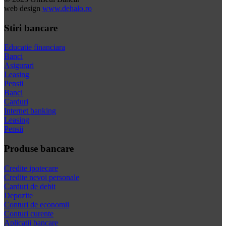
web design
www.dehalo.ro
Stiri bancare
Educatie financiara
Banci
Asigurari
Leasing
Pensii
Banci
Carduri
Internet banking
Leasing
Pensii
Produse bancare
Credite ipotecare
Credite nevoi personale
Carduri de debit
Depozite
Conturi de economii
Conturi curente
Aplicatii bancare