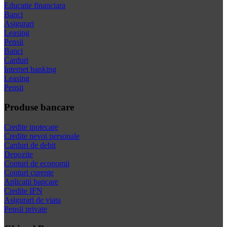
Educatie financiara
Banci
Asigurari
Leasing
Pensii
Banci
Carduri
Internet banking
Leasing
Pensii
Produse bancare
Credite ipotecare
Credite nevoi personale
Carduri de debit
Depozite
Conturi de economii
Conturi curente
Aplicatii bancare
Credite IFN
Asigurari de viata
Pensii private