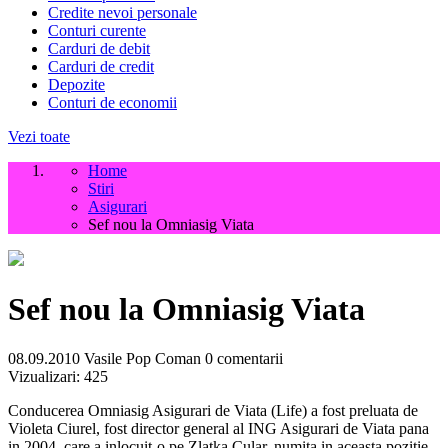
Credite nevoi personale
Conturi curente
Carduri de debit
Carduri de credit
Depozite
Conturi de economii
Vezi toate
Home
Stiri
Asigurari
Sef nou la Omniasig Viata
Sef nou la Omniasig Viata
08.09.2010
Vasile Pop Coman
0 comentarii
Vizualizari:
425
Conducerea Omniasig Asigurari de Viata (Life) a fost preluata de
Violeta Ciurel, fost director general al ING Asigurari de Viata pana
in 2004, care a inlocuit-o pe Zlatka Cular, numita in aceasta pozitie