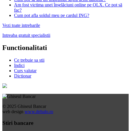
Am fost victima unei înșelăciuni online pe OLX. Ce pot să
fac?
Cum pot afla soldul meu pe cardul ING?
Vezi toate intrebarile
Intreaba gratuit specialistii
Functionalitati
Ce trebuie sa stii
Indici
Curs valutar
Dictionar
© 2025 Ghiseul Bancar
web design
www.dehalo.ro
Stiri bancare