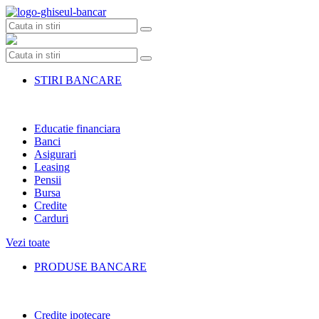
Skip
to
content
STIRI BANCARE
Educatie financiara
Banci
Asigurari
Leasing
Pensii
Bursa
Credite
Carduri
Vezi toate
PRODUSE BANCARE
Credite ipotecare