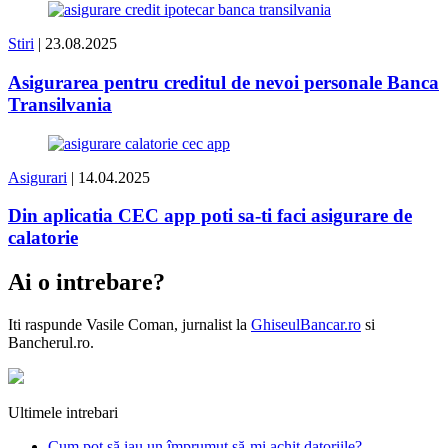
Stiri
| 23.08.2025
Asigurarea pentru creditul de nevoi personale Banca
Transilvania
Asigurari
| 14.04.2025
Din aplicatia CEC app poti sa-ti faci asigurare de
calatorie
Ai o intrebare?
Iti raspunde
Vasile Coman
, jurnalist la
GhiseulBancar.ro
si
Bancherul.ro.
Ultimele intrebari
Cum pot să iau un împrumut să-mi achit datoriile?