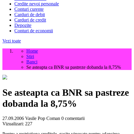
Credite nevoi personale
Conturi curente
Carduri de debit
Carduri de credit
Depozite
Conturi de economii
Vezi toate
Home
Stiri
Banci
Se asteapta ca BNR sa pastreze dobanda la 8,75%
Se asteapta ca BNR sa pastreze
dobanda la 8,75%
27.09.2006
Vasile Pop Coman
0 comentarii
Vizualizari:
227
Pentru a restrictiona creditele, gasite vinovate pentru adancirea