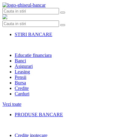
Skip
to
content
STIRI BANCARE
Educatie financiara
Banci
Asigurari
Leasing
Pensii
Bursa
Credite
Carduri
Vezi toate
PRODUSE BANCARE
Credite ipotecare