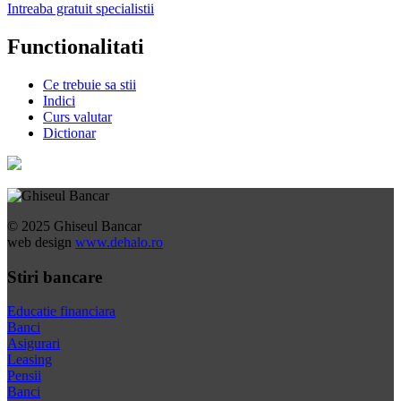
Intreaba gratuit specialistii
Functionalitati
Ce trebuie sa stii
Indici
Curs valutar
Dictionar
© 2025 Ghiseul Bancar
web design
www.dehalo.ro
Stiri bancare
Educatie financiara
Banci
Asigurari
Leasing
Pensii
Banci