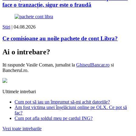
face o tranzacție, sigur este o fraudă
Stiri
| 04.08.2026
Ce comisioane au noile pachete de cont Libra?
Ai o intrebare?
Iti raspunde
Vasile Coman
, jurnalist la
GhiseulBancar.ro
si
Bancherul.ro.
Ultimele intrebari
Cum pot să iau un împrumut să-mi achit datoriile?
Am fost victima unei înșelăciuni online pe OLX. Ce pot să
fac?
Cum pot afla soldul meu pe cardul ING?
Vezi toate intrebarile