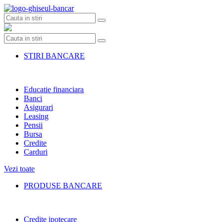
Skip
to
content
STIRI BANCARE
Educatie financiara
Banci
Asigurari
Leasing
Pensii
Bursa
Credite
Carduri
Vezi toate
PRODUSE BANCARE
Credite ipotecare