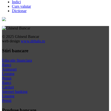
Indici
Curs valutar
Dictionar
© 2025 Ghiseul Bancar
web design
www.dehalo.ro
Stiri bancare
Educatie financiara
Banci
Asigurari
Leasing
Pensii
Banci
Carduri
Internet banking
Leasing
Pensii
Produse bancare