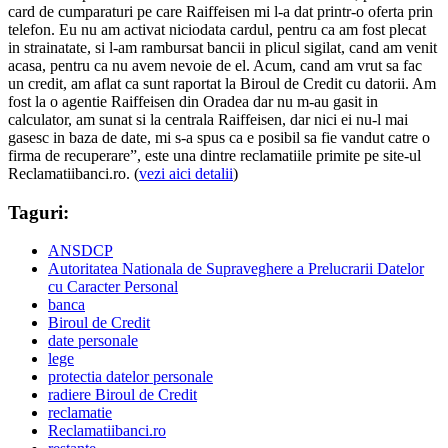
card de cumparaturi pe care Raiffeisen mi l-a dat printr-o oferta prin
telefon. Eu nu am activat niciodata cardul, pentru ca am fost plecat
in strainatate, si l-am rambursat bancii in plicul sigilat, cand am venit
acasa, pentru ca nu avem nevoie de el. Acum, cand am vrut sa fac
un credit, am aflat ca sunt raportat la Biroul de Credit cu datorii. Am
fost la o agentie Raiffeisen din Oradea dar nu m-au gasit in
calculator, am sunat si la centrala Raiffeisen, dar nici ei nu-l mai
gasesc in baza de date, mi s-a spus ca e posibil sa fie vandut catre o
firma de recuperare”, este una dintre reclamatiile primite pe site-ul
Reclamatiibanci.ro. (
vezi aici detalii
)
Taguri:
ANSDCP
Autoritatea Nationala de Supraveghere a Prelucrarii Datelor
cu Caracter Personal
banca
Biroul de Credit
date personale
lege
protectia datelor personale
radiere Biroul de Credit
reclamatie
Reclamatiibanci.ro