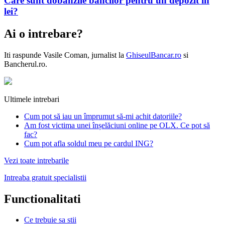
Care sunt dobânzile băncilor pentru un depozit în
lei?
Ai o intrebare?
Iti raspunde
Vasile Coman
, jurnalist la
GhiseulBancar.ro
si
Bancherul.ro.
Ultimele intrebari
Cum pot să iau un împrumut să-mi achit datoriile?
Am fost victima unei înșelăciuni online pe OLX. Ce pot să
fac?
Cum pot afla soldul meu pe cardul ING?
Vezi toate intrebarile
Intreaba gratuit specialistii
Functionalitati
Ce trebuie sa stii