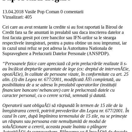
13.04.2018
Vasile Pop Coman
0 comentarii
Vizualizari:
405
Cei care au avut restante la credite si au fost raportati la Biroul de
Credit fara sa fie anuntati in prealabil sau daca inscrierea datelor a
fost facuta gresit pot cere bancilor sau IFN-urilor sa le stearga
respectivele inregistrari, pentru a putea obtine un nou imprumut, iar
in cazul unui refuz se pot adresa la Autoritatea Nationala de
Supraveghere a Prelucrarii Datelor Personale (ANSPDP).
“Persoanele fizice care apreciază că prin prelucrările realizate li s-
au încălcat drepturile garantate de lege (ex: dreptul de intervenÅ£ie,
opoziÅ£ie), în calitate de persoane vizate, în conformitate cu art. 25
alin. (3) din Legea nr. 677/2001, modificată ÅŸi completată, au
posibilitatea de a se adresa în prealabil operatorilor (instituții
financiare bancare/ nebancare) care le prelucrează datele cu
caracter personal, cu o cerere scrisă, semnată și datată.
Operatorii sunt obligaÅ£i să răspundă în termen de 15 zile de la
înregistrarea cererii, potrivit prevederilor din Legea nr. 677/2001. În
cazul în care, după împlinirea termenului de 15 zile, nu se primește
un răspuns sau persoana este nemulțumită de modul de
soluÅ£ionare a cererii, aceasta poate înainta o plângere
AutorităÅ£ii de supraveghere. Plângerea va fi însoÅ£ită de dovada