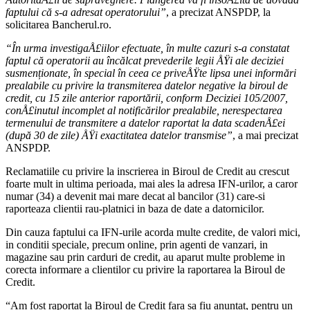
faptului că s-a adresat operatorului”
, a precizat ANSPDP, la
solicitarea Bancherul.ro.
“În urma investigaÅ£iilor efectuate, în multe cazuri s-a constatat
faptul că operatorii au încălcat prevederile legii ÅŸi ale deciziei
susmenționate, în special în ceea ce priveÅŸte lipsa unei informări
prealabile cu privire la transmiterea datelor negative la biroul de
credit, cu 15 zile anterior raportării, conform Deciziei 105/2007,
conÅ£inutul incomplet al notificărilor prealabile, nerespectarea
termenului de transmitere a datelor raportat la data scadenÅ£ei
(după 30 de zile) ÅŸi exactitatea datelor transmise”
, a mai precizat
ANSPDP.
Reclamatiile cu privire la inscrierea in Biroul de Credit au crescut
foarte mult in ultima perioada, mai ales la adresa IFN-urilor, a caror
numar (34) a devenit mai mare decat al bancilor (31) care-si
raporteaza clientii rau-platnici in baza de date a datornicilor.
Din cauza faptului ca IFN-urile acorda multe credite, de valori mici,
in conditii speciale, precum online, prin agenti de vanzari, in
magazine sau prin carduri de credit, au aparut multe probleme in
corecta informare a clientilor cu privire la raportarea la Biroul de
Credit.
“Am fost raportat la Biroul de Credit fara sa fiu anuntat, pentru un