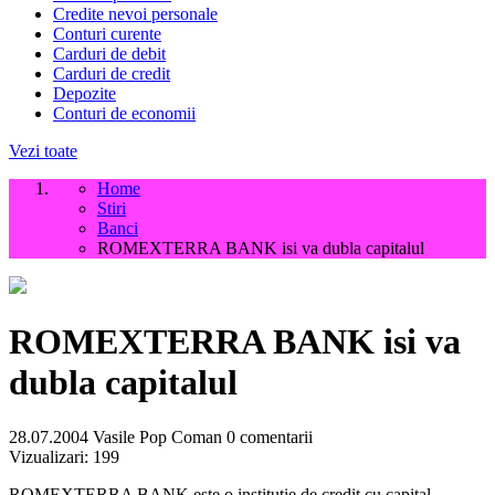
Credite nevoi personale
Conturi curente
Carduri de debit
Carduri de credit
Depozite
Conturi de economii
Vezi toate
Home
Stiri
Banci
ROMEXTERRA BANK isi va dubla capitalul
ROMEXTERRA BANK isi va
dubla capitalul
28.07.2004
Vasile Pop Coman
0 comentarii
Vizualizari:
199
ROMEXTERRA BANK este o institutie de credit cu capital