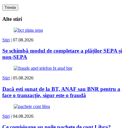
Alte stiri
Stiri
| 07.08.2026
Se schimbă modul de completare a plăților SEPA și
non-SEPA
Stiri
| 05.08.2026
Dacă ești sunat de la BT, ANAF sau BNR pentru a
face o tranzacție, sigur este o fraudă
Stiri
| 04.08.2026
Ce comisioane au noile pachete de cont Libra?