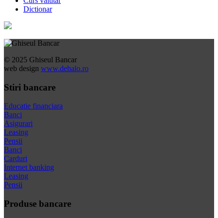
Curs valutar
Dictionar
© 2025 Ghiseul Bancar
web design
www.dehalo.ro
Stiri bancare
Educatie financiara
Banci
Asigurari
Leasing
Pensii
Banci
Carduri
Internet banking
Leasing
Pensii
Produse bancare