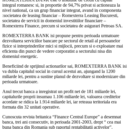
integral romanesc si, in proportie de 94,7% privat si actioneaza la
nivel national, ca un grup financiar integrat, avand in componenta
:societatea de leasing financiar – Romexterra Leasing Bucuresti,
societatea de servicii in domeniul investitiilor financiare –
Romexterra Finance, precum si societatea de asigurari Petroas SA.
ROMEXTERRA BANK isi propune pentru perioada urmatoare
dezvoltarea serviciilor bancare pe sectorul de retail al persoanelor
fizice si intreprinderilor mici si mijlocii, precum si o exploatare mai
eficienta din punct de vedere corporatist a sectorului nisa din
domeniul energetic.
Beneficiind de sprijinul actionarilor sai, ROMEXTERRA BANK isi
va dubla capitalul social in cursul acestui an, ajungand la 1200
miliarde lei, pentru a sustine planul de dezvoltare si modernizare din
perioada urmatoare.
Anul trecut banca a inregistrat un profit net de 181 miliarde lei,
capitalurile proprii insumau 1.106 miliarde lei, valoarea creditelor
acordate se ridica la 1.914 miliarde lei, iar reteaua teritoriala era
formata din 32 unitati operative.
Cunoscuta revista britanica “Finance Central Europe” a desemnat
banca, trei ani consecutiv, in perioada 2001-2003, drept “ cea mai
buna banca din Romania sub raportul rentabilitatii activelor”.