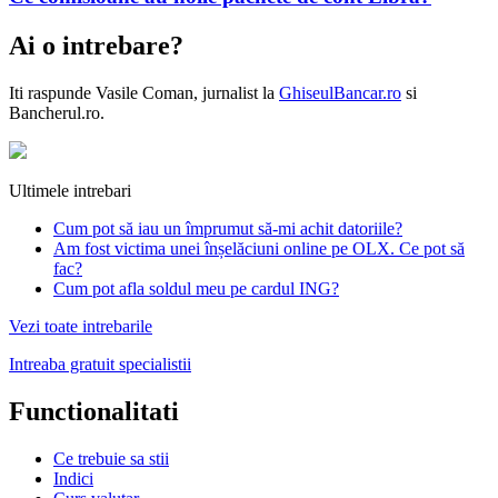
Ai o intrebare?
Iti raspunde
Vasile Coman
, jurnalist la
GhiseulBancar.ro
si
Bancherul.ro.
Ultimele intrebari
Cum pot să iau un împrumut să-mi achit datoriile?
Am fost victima unei înșelăciuni online pe OLX. Ce pot să
fac?
Cum pot afla soldul meu pe cardul ING?
Vezi toate intrebarile
Intreaba gratuit specialistii
Functionalitati
Ce trebuie sa stii
Indici