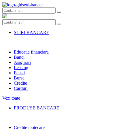
Skip
to
content
STIRI BANCARE
Educatie financiara
Banci
Asigurari
Leasing
Pensii
Bursa
Credite
Carduri
Vezi toate
PRODUSE BANCARE
Credite ipotecare