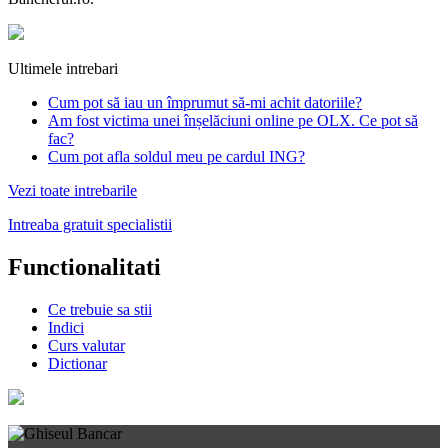
Ultimele intrebari
Cum pot să iau un împrumut să-mi achit datoriile?
Am fost victima unei înșelăciuni online pe OLX. Ce pot să
fac?
Cum pot afla soldul meu pe cardul ING?
Vezi toate intrebarile
Intreaba gratuit specialistii
Functionalitati
Ce trebuie sa stii
Indici
Curs valutar
Dictionar