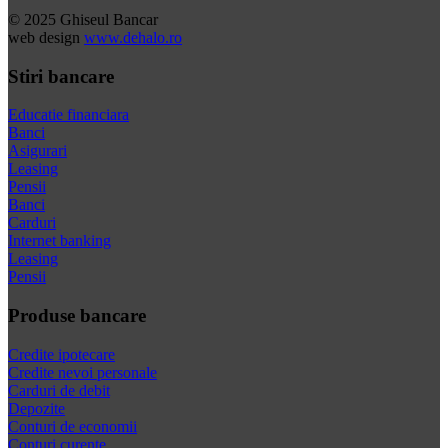
© 2025 Ghiseul Bancar
web design
www.dehalo.ro
Stiri bancare
Educatie financiara
Banci
Asigurari
Leasing
Pensii
Banci
Carduri
Internet banking
Leasing
Pensii
Produse bancare
Credite ipotecare
Credite nevoi personale
Carduri de debit
Depozite
Conturi de economii
Conturi curente