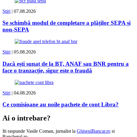
Stiri
| 07.08.2026
Se schimbă modul de completare a plăților SEPA și
non-SEPA
Stiri
| 05.08.2026
Dacă ești sunat de la BT, ANAF sau BNR pentru a
face o tranzacție, sigur este o fraudă
Stiri
| 04.08.2026
Ce comisioane au noile pachete de cont Libra?
Ai o intrebare?
Iti raspunde
Vasile Coman
, jurnalist la
GhiseulBancar.ro
si
Bancherul.ro.