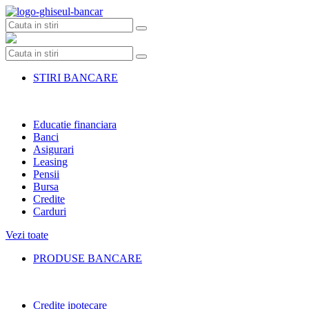
Skip
to
content
STIRI BANCARE
Educatie financiara
Banci
Asigurari
Leasing
Pensii
Bursa
Credite
Carduri
Vezi toate
PRODUSE BANCARE
Credite ipotecare