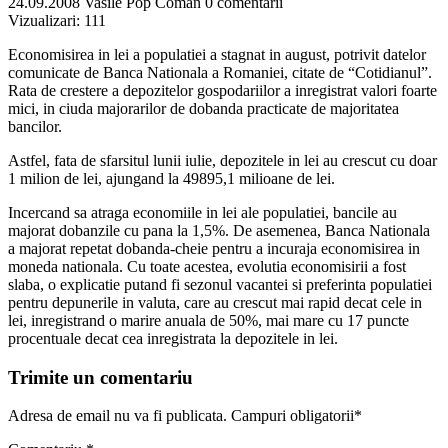
24.09.2008
Vasile Pop Coman
0 comentarii
Vizualizari:
111
Economisirea in lei a populatiei a stagnat in august, potrivit datelor
comunicate de Banca Nationala a Romaniei, citate de “Cotidianul”.
Rata de crestere a depozitelor gospodariilor a inregistrat valori foarte
mici, in ciuda majorarilor de dobanda practicate de majoritatea
bancilor.
Astfel, fata de sfarsitul lunii iulie, depozitele in lei au crescut cu doar
1 milion de lei, ajungand la 49895,1 milioane de lei.
Incercand sa atraga economiile in lei ale populatiei, bancile au
majorat dobanzile cu pana la 1,5%. De asemenea, Banca Nationala
a majorat repetat dobanda-cheie pentru a incuraja economisirea in
moneda nationala. Cu toate acestea, evolutia economisirii a fost
slaba, o explicatie putand fi sezonul vacantei si preferinta populatiei
pentru depunerile in valuta, care au crescut mai rapid decat cele in
lei, inregistrand o marire anuala de 50%, mai mare cu 17 puncte
procentuale decat cea inregistrata la depozitele in lei.
Trimite un comentariu
Adresa de email nu va fi publicata. Campuri obligatorii*