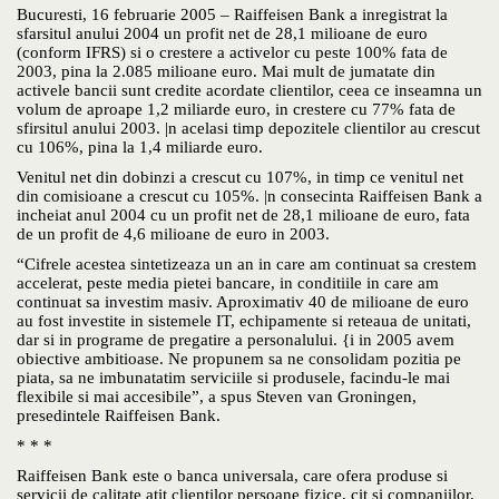
Bucuresti, 16 februarie 2005 – Raiffeisen Bank a inregistrat la
sfarsitul anului 2004 un profit net de 28,1 milioane de euro
(conform IFRS) si o crestere a activelor cu peste 100% fata de
2003, pina la 2.085 milioane euro. Mai mult de jumatate din
activele bancii sunt credite acordate clientilor, ceea ce inseamna un
volum de aproape 1,2 miliarde euro, in crestere cu 77% fata de
sfirsitul anului 2003. |n acelasi timp depozitele clientilor au crescut
cu 106%, pina la 1,4 miliarde euro.
Venitul net din dobinzi a crescut cu 107%, in timp ce venitul net
din comisioane a crescut cu 105%. |n consecinta Raiffeisen Bank a
incheiat anul 2004 cu un profit net de 28,1 milioane de euro, fata
de un profit de 4,6 milioane de euro in 2003.
“Cifrele acestea sintetizeaza un an in care am continuat sa crestem
accelerat, peste media pietei bancare, in conditiile in care am
continuat sa investim masiv. Aproximativ 40 de milioane de euro
au fost investite in sistemele IT, echipamente si reteaua de unitati,
dar si in programe de pregatire a personalului. {i in 2005 avem
obiective ambitioase. Ne propunem sa ne consolidam pozitia pe
piata, sa ne imbunatatim serviciile si produsele, facindu-le mai
flexibile si mai accesibile”, a spus Steven van Groningen,
presedintele Raiffeisen Bank.
* * *
Raiffeisen Bank este o banca universala, care ofera produse si
servicii de calitate atit clientilor persoane fizice, cit si companiilor,