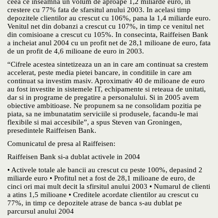
ceea ce inseamna un volum de aproape 1,2 miliarde euro, in
crestere cu 77% fata de sfarsitul anului 2003. In acelasi timp
depozitele clientilor au crescut cu 106%, pana la 1,4 miliarde euro.
Venitul net din dobanzi a crescut cu 107%, in timp ce venitul net
din comisioane a crescut cu 105%. In consecinta, Raiffeisen Bank
a incheiat anul 2004 cu un profit net de 28,1 milioane de euro, fata
de un profit de 4,6 milioane de euro in 2003.
“Cifrele acestea sintetizeaza un an in care am continuat sa crestem
accelerat, peste media pietei bancare, in conditiile in care am
continuat sa investim masiv. Aproximativ 40 de milioane de euro
au fost investite in sistemele IT, echipamente si reteaua de unitati,
dar si in programe de pregatire a personalului. Si in 2005 avem
obiective ambitioase. Ne propunem sa ne consolidam pozitia pe
piata, sa ne imbunatatim serviciile si produsele, facandu-le mai
flexibile si mai accesibile”, a spus Steven van Groningen,
presedintele Raiffeisen Bank.
Comunicatul de presa al Raiffeisen:
Raiffeisen Bank si-a dublat activele in 2004
• Activele totale ale bancii au crescut cu peste 100%, depasind 2
miliarde euro • Profitul net a fost de 28,1 milioane de euro, de
cinci ori mai mult decit la sfirsitul anului 2003 • Numarul de clienti
a atins 1,5 milioane • Creditele acordate clientilor au crescut cu
77%, in timp ce depozitele atrase de banca s-au dublat pe
parcursul anului 2004