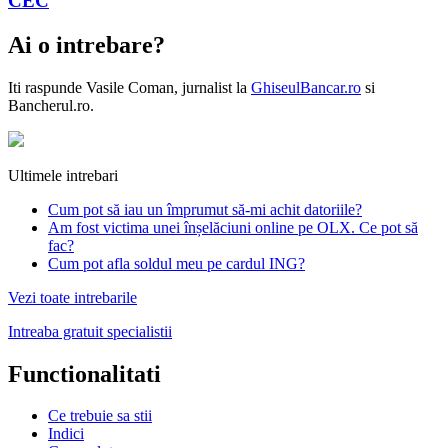
CEC
Ai o intrebare?
Iti raspunde
Vasile Coman
, jurnalist la
GhiseulBancar.ro
si
Bancherul.ro.
Ultimele intrebari
Cum pot să iau un împrumut să-mi achit datoriile?
Am fost victima unei înșelăciuni online pe OLX. Ce pot să
fac?
Cum pot afla soldul meu pe cardul ING?
Vezi toate intrebarile
Intreaba gratuit specialistii
Functionalitati
Ce trebuie sa stii
Indici