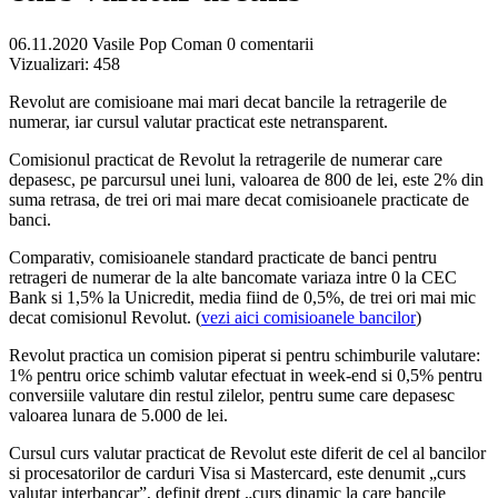
06.11.2020
Vasile Pop Coman
0 comentarii
Vizualizari:
458
Revolut are comisioane mai mari decat bancile la retragerile de
numerar, iar cursul valutar practicat este netransparent.
Comisionul practicat de Revolut la retragerile de numerar care
depasesc, pe parcursul unei luni, valoarea de 800 de lei, este 2% din
suma retrasa, de trei ori mai mare decat comisioanele practicate de
banci.
Comparativ, comisioanele standard practicate de banci pentru
retrageri de numerar de la alte bancomate variaza intre 0 la CEC
Bank si 1,5% la Unicredit, media fiind de 0,5%, de trei ori mai mic
decat comisionul Revolut. (
vezi aici comisioanele bancilor
)
Revolut practica un comision piperat si pentru schimburile valutare:
1% pentru orice schimb valutar efectuat in week-end si 0,5% pentru
conversiile valutare din restul zilelor, pentru sume care depasesc
valoarea lunara de 5.000 de lei.
Cursul curs valutar practicat de Revolut este diferit de cel al bancilor
si procesatorilor de carduri Visa si Mastercard, este denumit „curs
valutar interbancar”, definit drept „curs dinamic la care bancile