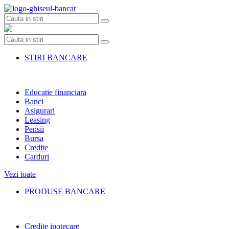
Skip
to
content
STIRI BANCARE
Educatie financiara
Banci
Asigurari
Leasing
Pensii
Bursa
Credite
Carduri
Vezi toate
PRODUSE BANCARE
Credite ipotecare