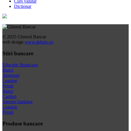
Curs valutar
Dictionar
© 2025 Ghiseul Bancar
web design
www.dehalo.ro
Stiri bancare
Educatie financiara
Banci
Asigurari
Leasing
Pensii
Banci
Carduri
Internet banking
Leasing
Pensii
Produse bancare