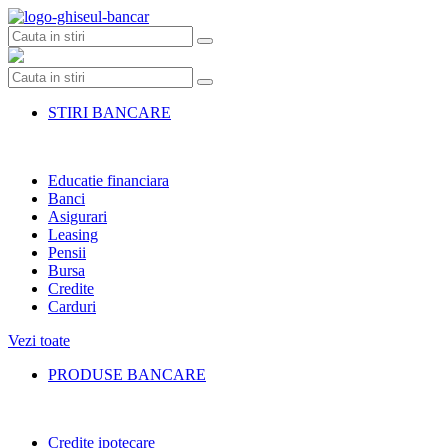
Skip
to
content
STIRI BANCARE
Educatie financiara
Banci
Asigurari
Leasing
Pensii
Bursa
Credite
Carduri
Vezi toate
PRODUSE BANCARE
Credite ipotecare