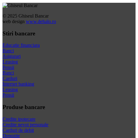
© 2025 Ghiseul Bancar
web design
www.dehalo.ro
Stiri bancare
Educatie financiara
Banci
Asigurari
Leasing
Pensii
Banci
Carduri
Internet banking
Leasing
Pensii
Produse bancare
Credite ipotecare
Credite nevoi personale
Carduri de debit
Depozite