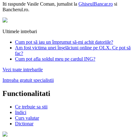
Iti raspunde
Vasile Coman
, jurnalist la
GhiseulBancar.ro
si
Bancherul.ro.
Ultimele intrebari
Cum pot să iau un împrumut să-mi achit datoriile?
Am fost victima unei înșelăciuni online pe OLX. Ce pot să
fac?
Cum pot afla soldul meu pe cardul ING?
Vezi toate intrebarile
Intreaba gratuit specialistii
Functionalitati
Ce trebuie sa stii
Indici
Curs valutar
Dictionar