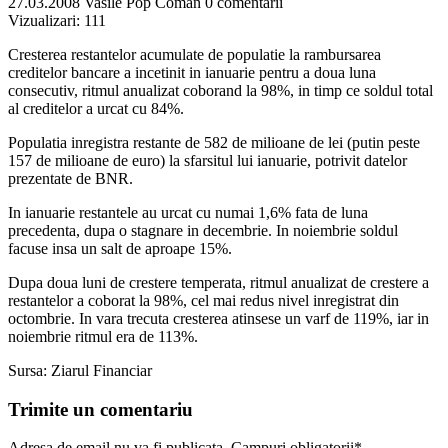
27.03.2008
Vasile Pop Coman
0 comentarii
Vizualizari:
111
Cresterea restantelor acumulate de populatie la rambursarea
creditelor bancare a incetinit in ianuarie pentru a doua luna
consecutiv, ritmul anualizat coborand la 98%, in timp ce soldul total
al creditelor a urcat cu 84%.
Populatia inregistra restante de 582 de milioane de lei (putin peste
157 de milioane de euro) la sfarsitul lui ianuarie, potrivit datelor
prezentate de BNR.
In ianuarie restantele au urcat cu numai 1,6% fata de luna
precedenta, dupa o stagnare in decembrie. In noiembrie soldul
facuse insa un salt de aproape 15%.
Dupa doua luni de crestere temperata, ritmul anualizat de crestere a
restantelor a coborat la 98%, cel mai redus nivel inregistrat din
octombrie. In vara trecuta cresterea atinsese un varf de 119%, iar in
noiembrie ritmul era de 113%.
Sursa: Ziarul Financiar
Trimite un comentariu
Adresa de email nu va fi publicata. Campuri obligatorii*