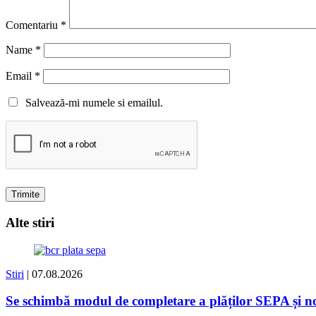
Comentariu
*
Name
*
Email
*
Salvează-mi numele si emailul.
Alte stiri
Stiri
| 07.08.2026
Se schimbă modul de completare a plăților SEPA și