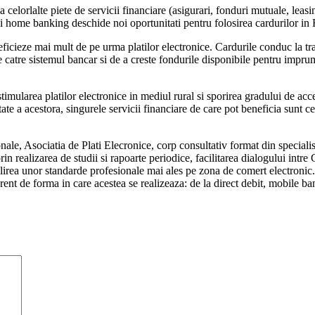
 a celorlalte piete de servicii financiare (asigurari, fonduri mutuale, lea
si home banking deschide noi oportunitati pentru folosirea cardurilor i
ficieze mai mult de pe urma platilor electronice. Cardurile conduc la tr
 catre sistemul bancar si de a creste fondurile disponibile pentru imprum
timularea platilor electronice in mediul rural si sporirea gradului de acce
ate a acestora, singurele servicii financiare de care pot beneficia sunt
sionale, Asociatia de Plati Elecronice, corp consultativ format din special
n realizarea de studii si rapoarte periodice, facilitarea dialogului intre G
abilirea unor standarde profesionale mai ales pe zona de comert electron
rent de forma in care acestea se realizeaza: de la direct debit, mobile ba