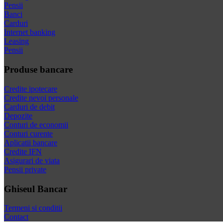
Pensii
Banci
Carduri
Internet banking
Leasing
Pensii
Produse bancare
Credite ipotecare
Credite nevoi personale
Carduri de debit
Depozite
Conturi de economii
Conturi curente
Aplicatii bancare
Credite IFN
Asigurari de viata
Pensii private
Ghiseul Bancar
Termeni si conditii
Contact