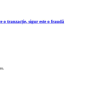
o tranzacție, sigur este o fraudă
ro.