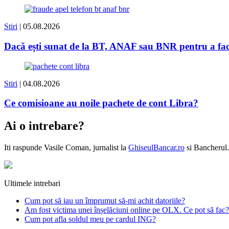
Stiri
| 05.08.2026
Dacă ești sunat de la BT, ANAF sau BNR pentru a face 
Stiri
| 04.08.2026
Ce comisioane au noile pachete de cont Libra?
Ai o intrebare?
Iti raspunde
Vasile Coman
, jurnalist la
GhiseulBancar.ro
si Bancherul.
Ultimele intrebari
Cum pot să iau un împrumut să-mi achit datoriile?
Am fost victima unei înșelăciuni online pe OLX. Ce pot să fac?
Cum pot afla soldul meu pe cardul ING?