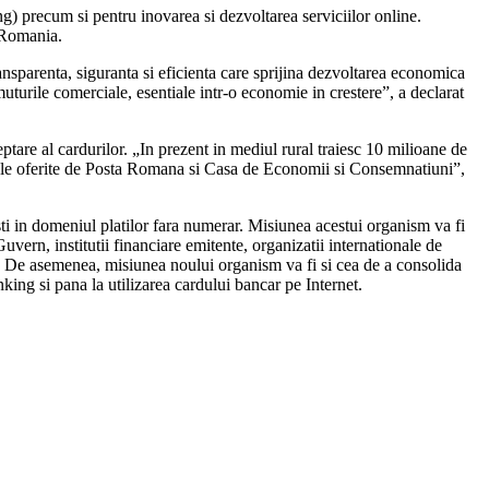
sing) precum si pentru inovarea si dezvoltarea serviciilor online.
n Romania.
ansparenta, siguranta si eficienta care sprijina dezvoltarea economica
uturile comerciale, esentiale intr-o economie in crestere”, a declarat
ptare al cardurilor. „In prezent in mediul rural traiesc 10 milioane de
 cele oferite de Posta Romana si Casa de Economii si Consemnatiuni”,
isti in domeniul platilor fara numerar. Misiunea acestui organism va fi
uvern, institutii financiare emitente, organizatii internationale de
ic. De asemenea, misiunea noului organism va fi si cea de a consolida
nking si pana la utilizarea cardului bancar pe Internet.