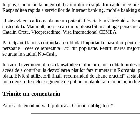
In plus, studiul arata potentialul cardurilor ca si platforma de integrare
Raspandirea rapida a serviciilor de Internet banking, mobile banking 
„Este evident ca Romania are un potential foarte bun si trebuie sa bene
sustenabila. Mai mult, acestea au un rol deosebit in a atrage persoanele
Catalin Cretu, Vicepresedinte, Visa International CEMEA.
Participantii la masa rotunda au subliniat importanta masurilor pentru s
persoane – ceea ce reprezinta 47% din populatie. Pentru marea majorit
se arata in studiul No-Cash.
In cadrul evenimentului s-a lansat ideea infiintarii unei entitati profe
aceea de a contribui la dezvoltarea platilor fara numerar in Romania: pri
plata, BNR si utilizatorii finali, recomandari de „bune practici” si st
increderea diferitelor segmente de public in platile fara numerar, indife
Trimite un comentariu
Adresa de email nu va fi publicata. Campuri obligatorii*