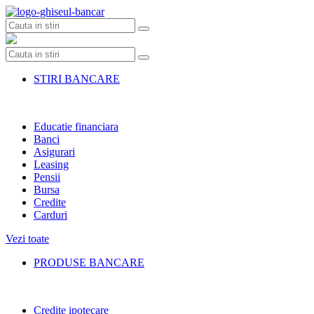
Skip
to
content
STIRI BANCARE
Educatie financiara
Banci
Asigurari
Leasing
Pensii
Bursa
Credite
Carduri
Vezi toate
PRODUSE BANCARE
Credite ipotecare