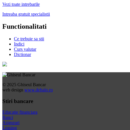
Vezi toate intrebarile
Intreaba gratuit specialistii
Functionalitati
Ce trebuie sa stii
Indici
Curs valutar
Dictionar
© 2025 Ghiseul Bancar
web design
www.dehalo.ro
Stiri bancare
Educatie financiara
Banci
Asigurari
Leasing