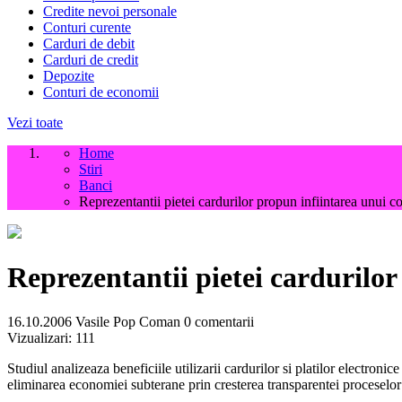
Credite nevoi personale
Conturi curente
Carduri de debit
Carduri de credit
Depozite
Conturi de economii
Vezi toate
Home
Stiri
Banci
Reprezentantii pietei cardurilor propun infiintarea unui c
Reprezentantii pietei cardurilor
16.10.2006
Vasile Pop Coman
0 comentarii
Vizualizari:
111
Studiul analizeaza beneficiile utilizarii cardurilor si platilor electron
eliminarea economiei subterane prin cresterea transparentei proceselor 