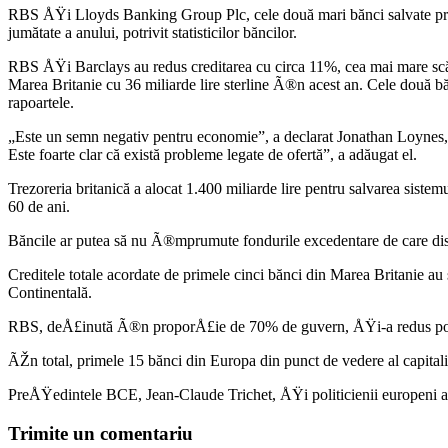
RBS ÅŸi Lloyds Banking Group Plc, cele două mari bănci salvate prin a
jumătate a anului, potrivit statisticilor băncilor.
RBS ÅŸi Barclays au redus creditarea cu circa 11%, cea mai mare scăde
Marea Britanie cu 36 miliarde lire sterline Ã®n acest an. Cele două b
rapoartele.
„Este un semn negativ pentru economie”, a declarat Jonathan Loynes, 
Este foarte clar că există probleme legate de ofertă”, a adăugat el.
Trezoreria britanică a alocat 1.400 miliarde lire pentru salvarea sis
60 de ani.
Băncile ar putea să nu Ã®mprumute fondurile excedentare de care dis
Creditele totale acordate de primele cinci bănci din Marea Britanie 
Continentală.
RBS, deÅ£inută Ã®n proporÅ£ie de 70% de guvern, ÅŸi-a redus portofol
ÃŽn total, primele 15 bănci din Europa din punct de vedere al capitaliz
PreÅŸedintele BCE, Jean-Claude Trichet, ÅŸi politicienii europeni ave
Trimite un comentariu