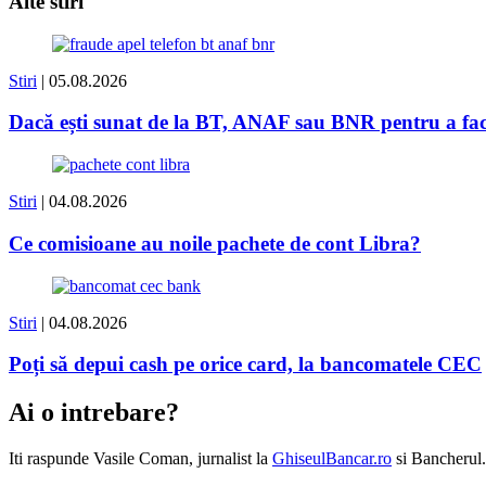
Alte stiri
Stiri
| 05.08.2026
Dacă ești sunat de la BT, ANAF sau BNR pentru a face 
Stiri
| 04.08.2026
Ce comisioane au noile pachete de cont Libra?
Stiri
| 04.08.2026
Poți să depui cash pe orice card, la bancomatele CEC
Ai o intrebare?
Iti raspunde
Vasile Coman
, jurnalist la
GhiseulBancar.ro
si Bancherul.