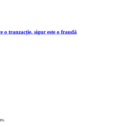
o tranzacție, sigur este o fraudă
ro.