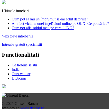
Ultimele intrebari
Cum pot să iau un împrumut să-mi achit datoriile?
Am fost victima unei înșelăciuni online pe OLX. Ce pot să fac?
Cum pot afla soldul meu pe cardul ING?
Vezi toate intrebarile
Intreaba gratuit specialistii
Functionalitati
Ce trebuie sa stii
Indici
Curs valutar
Dictionar
© 2025 Ghiseul Bancar
web design
www.dehalo.ro