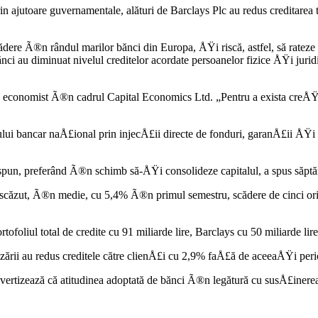
jutoare guvernamentale, alături de Barclays Plc au redus creditarea to
re Ã®n rândul marilor bănci din Europa, ÅŸi riscă, astfel, să rateze o
ănci au diminuat nivelul creditelor acordate persoanelor fizice ÅŸi jur
economist Ã®n cadrul Capital Economics Ltd. „Pentru a exista creÅŸter
temului bancar naÅ£ional prin injecÅ£ii directe de fonduri, garanÅ£ii Å
pun, preferând Ã®n schimb să-ÅŸi consolideze capitalul, a spus săptămâ
au scăzut, Ã®n medie, cu 5,4% Ã®n primul semestru, scădere de cinci o
iul total de credite cu 91 miliarde lire, Barclays cu 50 miliarde lire 
ării au redus creditele către clienÅ£i cu 2,9% faÅ£ă de aceeaÅŸi perioad
rtizează că atitudinea adoptată de bănci Ã®n legătură cu susÅ£inerea c