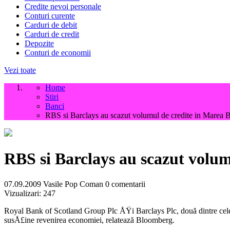
Credite nevoi personale
Conturi curente
Carduri de debit
Carduri de credit
Depozite
Conturi de economii
Vezi toate
Home
Stiri
Banci
RBS si Barclays au scazut volumul de credite in Marea B
RBS si Barclays au scazut volum
07.09.2009
Vasile Pop Coman
0 comentarii
Vizualizari:
247
Royal Bank of Scotland Group Plc ÅŸi Barclays Plc, două dintre cele 
susÅ£ine revenirea economiei, relatează Bloomberg.