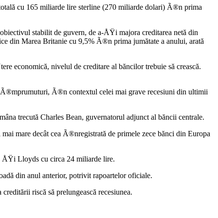
tală cu 165 miliarde lire sterline (270 miliarde dolari) Ã®n prima
biectivul stabilit de guvern, de a-ÅŸi majora creditarea netă din
idice din Marea Britanie cu 9,5% Ã®n prima jumătate a anului, arată
e economică, nivelul de creditare al băncilor trebuie să crească.
Ÿi Ã®mprumuturi, Ã®n contextul celei mai grave recesiuni din ultimii
na trecută Charles Bean, guvernatorul adjunct al băncii centrale.
ri mai mare decât cea Ã®nregistrată de primele zece bănci din Europa
ÅŸi Lloyds cu circa 24 miliarde lire.
ă din anul anterior, potrivit rapoartelor oficiale.
reditării riscă să prelungească recesiunea.