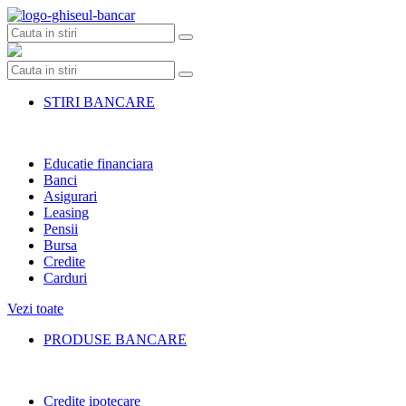
Skip
to
content
STIRI BANCARE
Educatie financiara
Banci
Asigurari
Leasing
Pensii
Bursa
Credite
Carduri
Vezi toate
PRODUSE BANCARE
Credite ipotecare