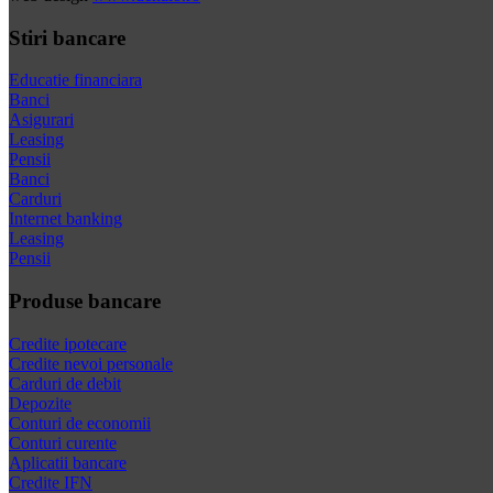
Stiri bancare
Educatie financiara
Banci
Asigurari
Leasing
Pensii
Banci
Carduri
Internet banking
Leasing
Pensii
Produse bancare
Credite ipotecare
Credite nevoi personale
Carduri de debit
Depozite
Conturi de economii
Conturi curente
Aplicatii bancare
Credite IFN