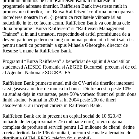
profilului ambitios pe care Raiffeisen Bank il urmareste in
programele adresate tinerilor. Raiffeisen Bank investeste mult in
promovarea tinerilor, iar “Bursa Raiffeisen” confirma preocuparea si
increderea noastra in ei. {i pentru ca rezultatele viitoare isi au
radacinile in tot ce facem acum, Raiffeisen Bank va continua cele
doua programe ”Bursa Raiffeisen” si “Raiffeisen Management
Trainee” si in anii urmatori, respectindu-si astfel promisiunea de a
deveni partener pe termen lung nu numai pentru toti clientii sai, ci si
pentru tinerii cu potential“ a spus Mihaela Gheorghe, director de
Resurse Umane la Raiffeisen Bank.
Programul “Bursa Raiffeisen” a beneficiat de spijinul Asociatiilor
studentesti AIESEC Romania si AEGEE Bucuresti, precum si de cel
al Agentiei Nationale SOCRATES
Raiffeisen Bank primeste anual mii de CV-uri ale tinerilor interesati
sa-si gaseasca un loc de munca in banca. Dintre acestia peste 10%
au studiat deja in strainatate, peste 50% vorbesc fluent cel putin doua
limbi straine. Numai in 2003 si in 2004 peste 200 de tineri
absolventi si-au inceput cariera in Raiffeisen Bank.
Raiffeisen Bank are in prezent un capital social de 10.520,43
miliarde de lei (aproximativ 256 milioane euro), ofera o gama
completa de produse si servicii pentru 1,2 milioane de clienti, detine
o retea teritoriala de 196 de unitati, precum si canale alternative de
distributie (ATM, EPOS, telefon fix si mobil).