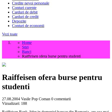
Credite nevoi personale
Conturi curente
Carduri de debit
Carduri de credit
Depozite
Conturi de economii
Vezi toate
Home
Stiri
Banci
Raiffeisen ofera burse pentru studenti
Raiffeisen ofera burse pentru
studenti
27.08.2004
Vasile Pop Coman
0 comentarii
Vizualizari:
188
Raiffeisen Bank, lider in domeniul bancar din Romania, are cea mai