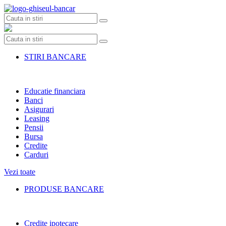
Skip
to
content
STIRI BANCARE
Educatie financiara
Banci
Asigurari
Leasing
Pensii
Bursa
Credite
Carduri
Vezi toate
PRODUSE BANCARE
Credite ipotecare