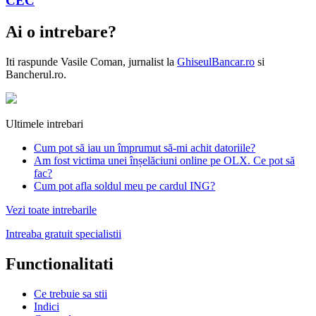
CEC
Ai o intrebare?
Iti raspunde
Vasile Coman
, jurnalist la
GhiseulBancar.ro
si
Bancherul.ro.
Ultimele intrebari
Cum pot să iau un împrumut să-mi achit datoriile?
Am fost victima unei înșelăciuni online pe OLX. Ce pot să
fac?
Cum pot afla soldul meu pe cardul ING?
Vezi toate intrebarile
Intreaba gratuit specialistii
Functionalitati
Ce trebuie sa stii
Indici