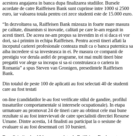
acestora angajarea in banca dupa finalizarea studiilor. Bursele
acordate de catre Raiffeisen Bank sunt cuprinse intre 1000 si 2500
euro, iar valoarea totala pentru cei zece studenti este de 15.000 euro.
“In dezvoltarea sa, Raiffeisen Bank mizeaza in foarte mare masura
pe calitate, dinamism si inovatie, calitati pe care le-am regasit in
acesti tineri. De aceea ne-am propus sa investim in ei si daca ei vor
dori, sa-i primim in echipa Raiffeisen. Pentru acesti tineri aflati la
inceputul carierei profesionale conteaza mult ca o banca puternica sa
aiba incredere si sa investeasca in ei. Pe masura ce companii de
prestigiu vor derula astfel de programe, tot mai multi tineri bine
pregatiti vor alege sa inceapa si sa-si construiasca o cariera in
Romania” a spus Steven van Gronigen, presedintele Raiffeisen
Bank.
Din totalul de peste 100 de aplicatii au fost selectati 40 de studenti
care au fost testati
on-line (candidatilor le-au fost verificate stilul de gandire, profilul
trasaturilor comportamentale si interesele ocupationale). In etapa
urmatoare au promovat 24 de tineri care au obtinut cele mai bune
rezultate si au fost intervievati de catre specialistii directiei Resurse
Umane. Dintre acestia, 14 finalisti au participat la o sesiune de
evaluare si au fost desemnati cei 10 bursieri.