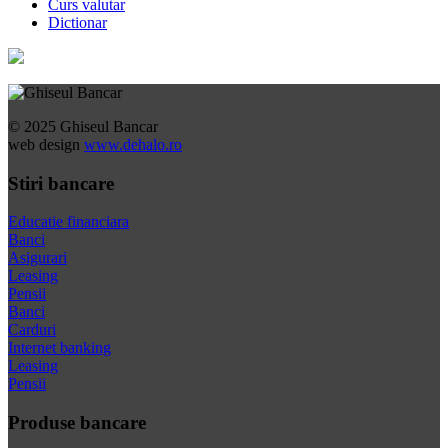
Curs valutar
Dictionar
© 2025 Ghiseul Bancar
web design
www.dehalo.ro
Stiri bancare
Educatie financiara
Banci
Asigurari
Leasing
Pensii
Banci
Carduri
Internet banking
Leasing
Pensii
Produse bancare