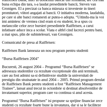
buna echipa din tara, s-a laudat presedintele bancii, Steven van
Gronigen. El a precizat ca banca mizeaza si investeste in tineri
promitatori, viitori angajati ai bancii. O initiativa moderna, laudabila,
pe care si alte banci romanesti ar putea-o adopta. “Uitindu-ma la voi
imi amintesc de vremea cind eram si eu student, le-a spus cu
melancolie celor zece bursieri presedintele Raiffeisen, a carui
infatisare aduce inca a scolar. Viata e altfel cind lucrezi pentru bani,
a mai spus, plin de subintelesuri, van Gronigen.
Comunicatul de presa al Raiffeisen:
Raiffeisen Bank lanseaza un nou program pentru studenti
“Bursa Raiffeisen 2004”
Bucuresti, 26 august 2004 – Programul “Bursa Raiffeisen“ se
adreseaza studentilor cu rezultate exceptionale din anii terminali,
care au fost admisi sa-si definitiveze studiile la universitati de
prestigiu din strainatate in anul 2004 – 2005. Primul program derulat
de Raiffeisen Bank pentru studenti a fost “Raiffeisen Management
Trainee”, lansat anul trecut in octombrie si destinat absolventilor de
invatamant superior, program care va continua si anul acesta.
Programul “Bursa Raiffeisen” isi propune sa sprijine financiar zece
studenti cu rezultate foarte bune la invatatura, dar si sa le faciliteze