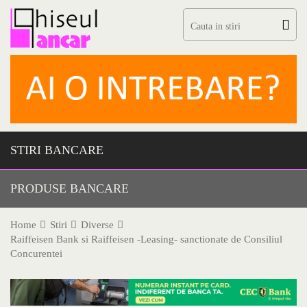
Skip
to
content
STIRI BANCARE
PRODUSE BANCARE
Home
Stiri
Diverse
Raiffeisen Bank si Raiffeisen -Leasing- sanctionate de Consiliul
Concurentei