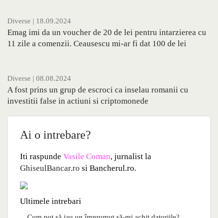
Diverse
| 18.09.2024
Emag imi da un voucher de 20 de lei pentru intarzierea cu
11 zile a comenzii. Ceausescu mi-ar fi dat 100 de lei
Diverse
| 08.08.2024
A fost prins un grup de escroci ca inselau romanii cu
investitii false in actiuni si criptomonede
Ai o intrebare?
Iti raspunde
Vasile Coman
, jurnalist la
GhiseulBancar.ro
si Bancherul.ro.
Ultimele intrebari
Cum pot să iau un împrumut să-mi achit datoriile?