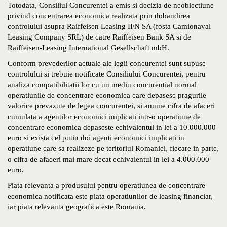
Totodata, Consiliul Concurentei a emis si decizia de neobiectiune
privind concentrarea economica realizata prin dobandirea
controlului asupra Raiffeisen Leasing IFN SA (fosta Camionaval
Leasing Company SRL) de catre Raiffeisen Bank SA si de
Raiffeisen-Leasing International Gesellschaft mbH.
Conform prevederilor actuale ale legii concurentei sunt supuse
controlului si trebuie notificate Consiliului Concurentei, pentru
analiza compatibilitatii lor cu un mediu concurential normal
operatiunile de concentrare economica care depasesc pragurile
valorice prevazute de legea concurentei, si anume cifra de afaceri
cumulata a agentilor economici implicati intr-o operatiune de
concentrare economica depaseste echivalentul in lei a 10.000.000
euro si exista cel putin doi agenti economici implicati in
operatiune care sa realizeze pe teritoriul Romaniei, fiecare in parte,
o cifra de afaceri mai mare decat echivalentul in lei a 4.000.000
euro.
Piata relevanta a produsului pentru operatiunea de concentrare
economica notificata este piata operatiunilor de leasing financiar,
iar piata relevanta geografica este Romania.