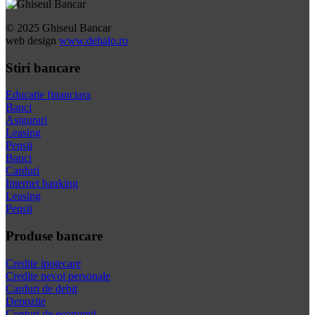
© 2025 Ghiseul Bancar
web design
www.dehalo.ro
Stiri bancare
Educatie financiara
Banci
Asigurari
Leasing
Pensii
Banci
Carduri
Internet banking
Leasing
Pensii
Produse bancare
Credite ipotecare
Credite nevoi personale
Carduri de debit
Depozite
Conturi de economii