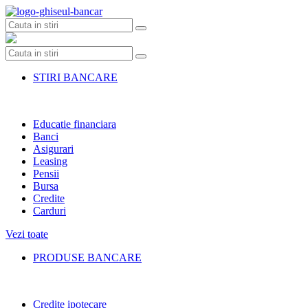
Skip
to
content
STIRI BANCARE
Educatie financiara
Banci
Asigurari
Leasing
Pensii
Bursa
Credite
Carduri
Vezi toate
PRODUSE BANCARE
Credite ipotecare