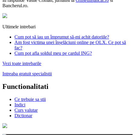
Iti raspunde
Vasile Coman
, jurnalist la
GhiseulBancar.ro
si
Bancherul.ro.
Ultimele intrebari
Cum pot să iau un împrumut să-mi achit datoriile?
Am fost victima unei înșelăciuni online pe OLX. Ce pot să
fac?
Cum pot afla soldul meu pe cardul ING?
Vezi toate intrebarile
Intreaba gratuit specialistii
Functionalitati
Ce trebuie sa stii
Indici
Curs valutar
Dictionar