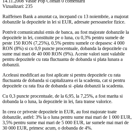
14.11.2008
Vasile Pop Coman
0 comentarii
Vizualizari:
235
Raiffeisen Bank a anuntat ca, incepand cu 13 noiembrie, a majorat
dobanzile la depozitele in lei si EUR, adresate persoanelor fizice.
Potrivit comunicatului emis de banca, au fost majorate dobanzile la
depozitele in lei, constituite pe o luna, cu 0,3% pentru sumele de
peste 150 RON (7,25%), 0,5% pentru sumele ce depasesc 4 000
RON (8%) si cu 0,9 puncte procentuale, dobanda la depozitele cu
sume mai mari de 40 000 RON (9%). Aceste valori sunt valabile
pentru depozitele cu rata fluctuanta de dobanda si plata lunara a
dobanzii.
Aceleasi modificari au fost aplicate si pentru depozitele cu rata
fluctuanta de dobanda si capitalizarea ei la scadenta, cat si pentru
depozitele cu rata fixa de dobanda si -plata dobanzii la scadenta.
Cu 0,3 puncte procentuale, de la 6,95, la 7,25%, a fost marita si
dobanda la o luna, la depozitele in lei, fara transe valorice.
In ceea ce priveste depozitele in EUR, au fost majorate toate
dobanzile, astfel: 3% la o luna pentru sume mai mari de 1 000 EUR,
3,5% pentru sume mai mari de 5 000 EUR, iar sumele mai mari de
30 000 EUR, primesc acum, o dobanda de 4%.