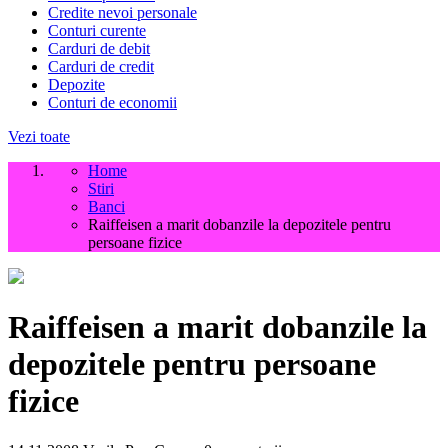
Credite nevoi personale
Conturi curente
Carduri de debit
Carduri de credit
Depozite
Conturi de economii
Vezi toate
Home
Stiri
Banci
Raiffeisen a marit dobanzile la depozitele pentru
persoane fizice
Raiffeisen a marit dobanzile la
depozitele pentru persoane
fizice