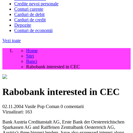
Credite nevoi personale
Conturi curente
Carduri de debit
Carduri de credit
Depozite
Conturi de economii
Vezi toate
Home
Stiri
Banci
Rabobank interested in CEC
Rabobank interested in CEC
02.11.2004
Vasile Pop Coman
0 comentarii
Vizualizari:
163
Bank Austria Creditanstalt AG, Erste Bank der Oesterreichischen
Sparkassen AG and Raiffeisen Zentralbank Oesterreich AG,
Austria’s three biggest lenders, have also expressed interest along