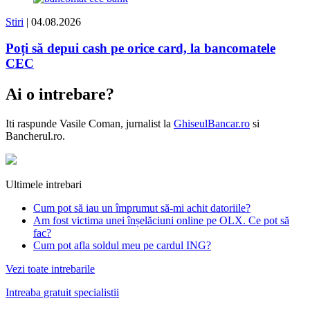
Stiri
| 04.08.2026
Poți să depui cash pe orice card, la bancomatele
CEC
Ai o intrebare?
Iti raspunde
Vasile Coman
, jurnalist la
GhiseulBancar.ro
si
Bancherul.ro.
Ultimele intrebari
Cum pot să iau un împrumut să-mi achit datoriile?
Am fost victima unei înșelăciuni online pe OLX. Ce pot să
fac?
Cum pot afla soldul meu pe cardul ING?
Vezi toate intrebarile
Intreaba gratuit specialistii