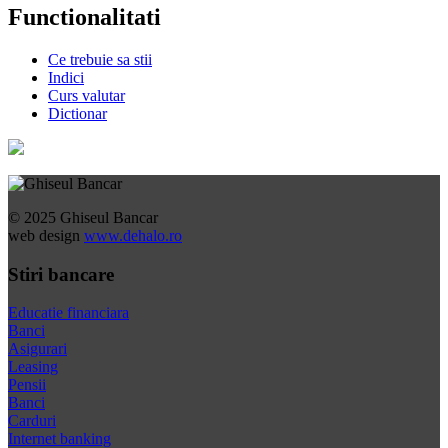
Functionalitati
Ce trebuie sa stii
Indici
Curs valutar
Dictionar
© 2025 Ghiseul Bancar
web design
www.dehalo.ro
Stiri bancare
Educatie financiara
Banci
Asigurari
Leasing
Pensii
Banci
Carduri
Internet banking