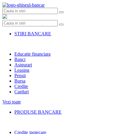
Skip
to
content
STIRI BANCARE
Educatie financiara
Banci
Asigurari
Leasing
Pensii
Bursa
Credite
Carduri
Vezi toate
PRODUSE BANCARE
Credite ipotecare