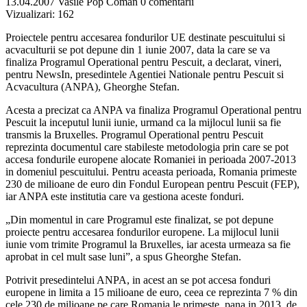
13.04.2007
Vasile Pop Coman
0 comentarii
Vizualizari:
162
Proiectele pentru accesarea fondurilor UE destinate pescuitului si
acvaculturii se pot depune din 1 iunie 2007, data la care se va
finaliza Programul Operational pentru Pescuit, a declarat, vineri,
pentru NewsIn, presedintele Agentiei Nationale pentru Pescuit si
Acvacultura (ANPA), Gheorghe Stefan.
Acesta a precizat ca ANPA va finaliza Programul Operational pentru
Pescuit la inceputul lunii iunie, urmand ca la mijlocul lunii sa fie
transmis la Bruxelles. Programul Operational pentru Pescuit
reprezinta documentul care stabileste metodologia prin care se pot
accesa fondurile europene alocate Romaniei in perioada 2007-2013
in domeniul pescuitului. Pentru aceasta perioada, Romania primeste
230 de milioane de euro din Fondul European pentru Pescuit (FEP),
iar ANPA este institutia care va gestiona aceste fonduri.
„Din momentul in care Programul este finalizat, se pot depune
proiecte pentru accesarea fondurilor europene. La mijlocul lunii
iunie vom trimite Programul la Bruxelles, iar acesta urmeaza sa fie
aprobat in cel mult sase luni”, a spus Gheorghe Stefan.
Potrivit presedintelui ANPA, in acest an se pot accesa fonduri
europene in limita a 15 milioane de euro, ceea ce reprezinta 7 % din
cele 230 de milioane pe care Romania le primeste, pana in 2013, de