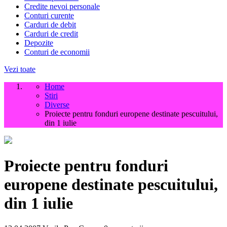
Credite nevoi personale
Conturi curente
Carduri de debit
Carduri de credit
Depozite
Conturi de economii
Vezi toate
Home
Stiri
Diverse
Proiecte pentru fonduri europene destinate pescuitului,
din 1 iulie
Proiecte pentru fonduri
europene destinate pescuitului,
din 1 iulie