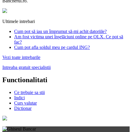
Bancherul.ro.
Ultimele intrebari
Cum pot să iau un împrumut să-mi achit datoriile?
Am fost victima unei înșelăciuni online pe OLX. Ce pot să
fac?
Cum pot afla soldul meu pe cardul ING?
Vezi toate intrebarile
Intreaba gratuit specialistii
Functionalitati
Ce trebuie sa stii
Indici
Curs valutar
Dictionar