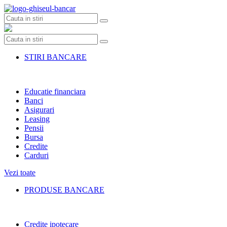
Skip
to
content
STIRI BANCARE
Educatie financiara
Banci
Asigurari
Leasing
Pensii
Bursa
Credite
Carduri
Vezi toate
PRODUSE BANCARE
Credite ipotecare