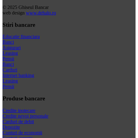
© 2025 Ghiseul Bancar
web design
www.dehalo.ro
Stiri bancare
Educatie financiara
Banci
Asigurari
Leasing
Pensii
Banci
Carduri
Internet banking
Leasing
Pensii
Produse bancare
Credite ipotecare
Credite nevoi personale
Carduri de debit
Depozite
Conturi de economii