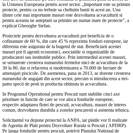
la Uniunea Europeana pentru acest sector. „Important este sa primim
proiecte, pentru ca nu trebuie sa cheltuim banii in acest an. Una
dintre cele mai importante masuri este dezvoltarea acvaculturii si
pentru aceasta ne asteptam sa primim un numar mare de proiecte”, a
explicat Gheorghe Stefan.
Proiectele pentru dezvoltarea acvaculturii pot beneficia de o
cofinantare de 60 %, din care 45 % reprezinta fonduri europene, iar
diferenta este asigurata de la bugetul de stat. Beneficiarii acestei
masuri pot fi agentii economici, asociatiile si organizatiile de
producatori sau institutiile publice. Prin intermediul acestei masuri,
se urmareste cresterea numarului fermelor mici de acvacultura de la
30 la 80, dar si refacerea si modernizarea a 70.000 de hectare de
amenajari piscicole. De asemenea, pana in 2013, se doreste cresterea
numarului de angajati din acest sector, precum si introducerea a trei-
patru specii de pesti in productia obtinuta in acvacultura.
In Programul Operational pentru Pescuit sunt stabilite cinci axe
prioritare in functie de care se vor aloca fondurile europene,
respectiv adaptarea flotei de pescuit, acvacultura, masuri de interes
comun, dezvoltarea durabila a zonelor pescaresti si asistenta tehnica.
Solicitantul va depune proiectul la ANPA, iar platile vor fi realizate
de Agentia de Plati pentru Dezvoltare Rurala si Pescuit ( APDRP).
Pe langa fondurile pentru pescuit, potrivit Planului National de