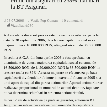
Prime din asigurari cu 268% mai mari
la BT Asigurari
03.07.2006
Vasile Pop Coman
0 comentarii
Vizualizari:
230
A doua etapa din acest proces este prevazuta sa aiba loc pana la
data de 30 septembrie 2006, data la care capitalul social se va
majora cu inca 10.000.000 RON, atingand nivelul de 36.500.000
RON.
In sedinta A.G.A. din luna aprilie 2006 a fost aprobata, cu
unanimitate de voturi, majorarea capitalului social cu suma de
16.500.000 RON, de la 20.000.000 RON la 36.500.000 RON, in
crestere totala cu 82%. Aceasta majorare se efectueaza pe baza
capitalizarii dividendelor obtinute in exercitiul financiar 2005 si a
unui aport de capital din partea actionarilor. Aportul actionarilor se
realizeaza proportional cu numarul de actiuni detinute, fapt care
nu va determina schimbari in structura actionariatului.
In cei 12 ani de activitatea pe piata asigurarilor, actionarii BT
Asigurari au inteles necesitatea fundamentala de capitalizare