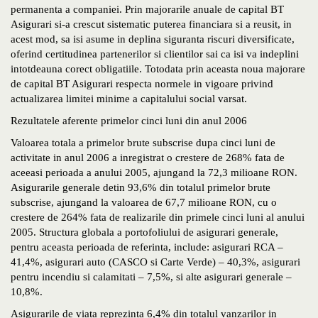
permanenta a companiei. Prin majorarile anuale de capital BT
Asigurari si-a crescut sistematic puterea financiara si a reusit, in
acest mod, sa isi asume in deplina siguranta riscuri diversificate,
oferind certitudinea partenerilor si clientilor sai ca isi va indeplini
intotdeauna corect obligatiile. Totodata prin aceasta noua majorare
de capital BT Asigurari respecta normele in vigoare privind
actualizarea limitei minime a capitalului social varsat.
Rezultatele aferente primelor cinci luni din anul 2006
Valoarea totala a primelor brute subscrise dupa cinci luni de
activitate in anul 2006 a inregistrat o crestere de 268% fata de
aceeasi perioada a anului 2005, ajungand la 72,3 milioane RON.
Asigurarile generale detin 93,6% din totalul primelor brute
subscrise, ajungand la valoarea de 67,7 milioane RON, cu o
crestere de 264% fata de realizarile din primele cinci luni al anului
2005. Structura globala a portofoliului de asigurari generale,
pentru aceasta perioada de referinta, include: asigurari RCA –
41,4%, asigurari auto (CASCO si Carte Verde) – 40,3%, asigurari
pentru incendiu si calamitati – 7,5%, si alte asigurari generale –
10,8%.
Asigurarile de viata reprezinta 6,4% din totalul vanzarilor in