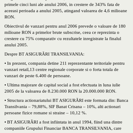
primele cinci luni ale anului 2006, in crestere de 343% fata de
aceeasi perioada a anului 2005, atingand valoarea de 4,6 milioane
RON.
Obiectivul de vanzari pentru anul 2006 prevede o valoare de 180
milioane RON a primelor brute subscrise, ceea ce reprezinta o
crestere cu 75% comparativ cu rezultatele inregistrate la finalul
anului 2005.
Despre BT ASIGURÃRI TRANSILVANIA:
• In prezent, compania detine 211 reprezentante teritoriale pentru
vanzari retail,13 centre regionale corporate si o forta totala de
vanzari de peste 6.400 de persoane.
• Ultima majorare de capital social a fost efectuata in luna iulie
2005 de la valoarea de 8.230.000 RON la 20.000.000 RON.
• Structura actionariatului BT ASIGURÃRI este formata din: Banca
Transilvania – 79,88%, SIF Banat Crisana – 10%, alti actionari
persoane fizice romane si straine – 10,12 %.
• BT ASIGURÃRI a fost infiintata in anul 1994, fiind una dintre
companiile Grupului Financiar BANCA TRANSILVANIA, care