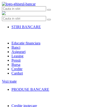
Skip
to
content
STIRI BANCARE
Educatie financiara
Banci
Asigurari
Leasing
Pensii
Bursa
Credite
Carduri
Vezi toate
PRODUSE BANCARE
Credite ipotecare