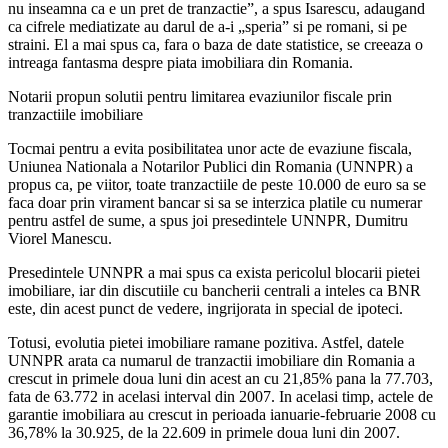
nu inseamna ca e un pret de tranzactie”, a spus Isarescu, adaugand
ca cifrele mediatizate au darul de a-i „speria” si pe romani, si pe
straini. El a mai spus ca, fara o baza de date statistice, se creeaza o
intreaga fantasma despre piata imobiliara din Romania.
Notarii propun solutii pentru limitarea evaziunilor fiscale prin
tranzactiile imobiliare
Tocmai pentru a evita posibilitatea unor acte de evaziune fiscala,
Uniunea Nationala a Notarilor Publici din Romania (UNNPR) a
propus ca, pe viitor, toate tranzactiile de peste 10.000 de euro sa se
faca doar prin virament bancar si sa se interzica platile cu numerar
pentru astfel de sume, a spus joi presedintele UNNPR, Dumitru
Viorel Manescu.
Presedintele UNNPR a mai spus ca exista pericolul blocarii pietei
imobiliare, iar din discutiile cu bancherii centrali a inteles ca BNR
este, din acest punct de vedere, ingrijorata in special de ipoteci.
Totusi, evolutia pietei imobiliare ramane pozitiva. Astfel, datele
UNNPR arata ca numarul de tranzactii imobiliare din Romania a
crescut in primele doua luni din acest an cu 21,85% pana la 77.703,
fata de 63.772 in acelasi interval din 2007. In acelasi timp, actele de
garantie imobiliara au crescut in perioada ianuarie-februarie 2008 cu
36,78% la 30.925, de la 22.609 in primele doua luni din 2007.