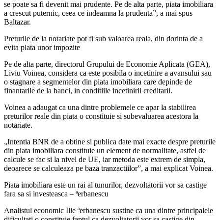
se poate sa fi devenit mai prudente. Pe de alta parte, piata imobiliara
a crescut puternic, ceea ce indeamna la prudenta”, a mai spus
Baltazar.
Preturile de la notariate pot fi sub valoarea reala, din dorinta de a
evita plata unor impozite
Pe de alta parte, directorul Grupului de Economie Aplicata (GEA),
Liviu Voinea, considera ca este posibila o incetinire a avansului sau
o stagnare a segmentelor din piata imobiliara care depinde de
finantarile de la banci, in conditiile incetinirii creditarii.
Voinea a adaugat ca una dintre problemele ce apar la stabilirea
preturilor reale din piata o constituie si subevaluarea acestora la
notariate.
„Intentia BNR de a obtine si publica date mai exacte despre preturile
din piata imobiliara constituie un element de normalitate, astfel de
calcule se fac si la nivel de UE, iar metoda este extrem de simpla,
deoarece se calculeaza pe baza tranzactiilor”, a mai explicat Voinea.
Piata imobiliara este un rai al tunurilor, dezvoltatorii vor sa castige
fara sa si investeasca – ªerbanescu
Analistul economic Ilie ªerbanescu sustine ca una dintre principalele
dificultati o constituie faptul ca dezvoltatorii vor sa castige din