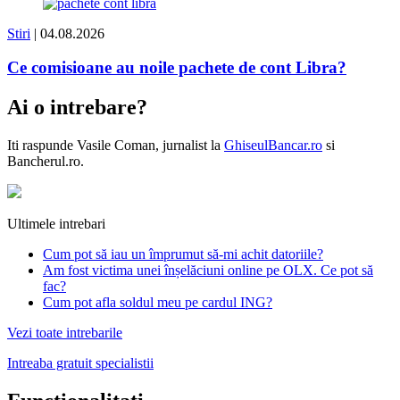
Stiri
| 04.08.2026
Ce comisioane au noile pachete de cont Libra?
Ai o intrebare?
Iti raspunde
Vasile Coman
, jurnalist la
GhiseulBancar.ro
si
Bancherul.ro.
Ultimele intrebari
Cum pot să iau un împrumut să-mi achit datoriile?
Am fost victima unei înșelăciuni online pe OLX. Ce pot să
fac?
Cum pot afla soldul meu pe cardul ING?
Vezi toate intrebarile
Intreaba gratuit specialistii