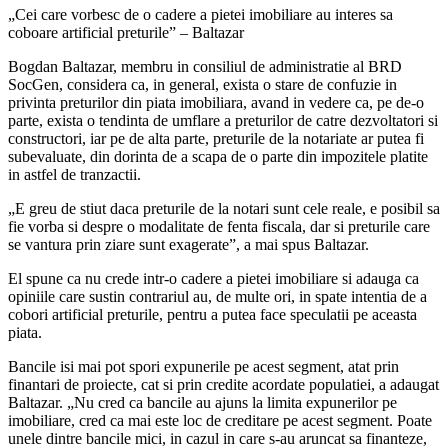
„Cei care vorbesc de o cadere a pietei imobiliare au interes sa
coboare artificial preturile” – Baltazar
Bogdan Baltazar, membru in consiliul de administratie al BRD
SocGen, considera ca, in general, exista o stare de confuzie in
privinta preturilor din piata imobiliara, avand in vedere ca, pe de-o
parte, exista o tendinta de umflare a preturilor de catre dezvoltatori si
constructori, iar pe de alta parte, preturile de la notariate ar putea fi
subevaluate, din dorinta de a scapa de o parte din impozitele platite
in astfel de tranzactii.
„E greu de stiut daca preturile de la notari sunt cele reale, e posibil sa
fie vorba si despre o modalitate de fenta fiscala, dar si preturile care
se vantura prin ziare sunt exagerate”, a mai spus Baltazar.
El spune ca nu crede intr-o cadere a pietei imobiliare si adauga ca
opiniile care sustin contrariul au, de multe ori, in spate intentia de a
cobori artificial preturile, pentru a putea face speculatii pe aceasta
piata.
Bancile isi mai pot spori expunerile pe acest segment, atat prin
finantari de proiecte, cat si prin credite acordate populatiei, a adaugat
Baltazar. „Nu cred ca bancile au ajuns la limita expunerilor pe
imobiliare, cred ca mai este loc de creditare pe acest segment. Poate
unele dintre bancile mici, in cazul in care s-au aruncat sa finanteze,