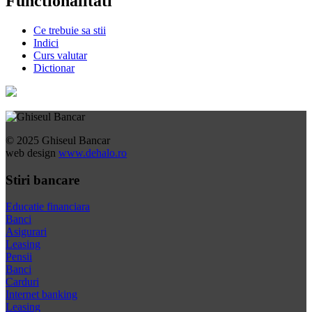
Functionalitati
Ce trebuie sa stii
Indici
Curs valutar
Dictionar
© 2025 Ghiseul Bancar
web design
www.dehalo.ro
Stiri bancare
Educatie financiara
Banci
Asigurari
Leasing
Pensii
Banci
Carduri
Internet banking
Leasing