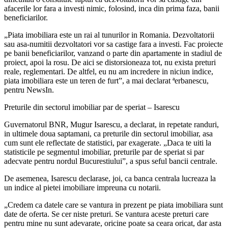
afacerile lor fara a investi nimic, folosind, inca din prima faza, banii
beneficiarilor.
„Piata imobiliara este un rai al tunurilor in Romania. Dezvoltatorii
sau asa-numitii dezvoltatori vor sa castige fara a investi. Fac proiecte
pe banii beneficiarilor, vanzand o parte din apartamente in stadiul de
proiect, apoi la rosu. De aici se distorsioneaza tot, nu exista preturi
reale, reglementari. De altfel, eu nu am incredere in niciun indice,
piata imobiliara este un teren de furt”, a mai declarat ªerbanescu,
pentru NewsIn.
Preturile din sectorul imobiliar par de speriat – Isarescu
Guvernatorul BNR, Mugur Isarescu, a declarat, in repetate randuri,
in ultimele doua saptamani, ca preturile din sectorul imobiliar, asa
cum sunt ele reflectate de statistici, par exagerate. „Daca te uiti la
statisticile pe segmentul imobiliar, preturile par de speriat si par
adecvate pentru nordul Bucurestiului”, a spus seful bancii centrale.
De asemenea, Isarescu declarase, joi, ca banca centrala lucreaza la
un indice al pietei imobiliare impreuna cu notarii.
„Credem ca datele care se vantura in prezent pe piata imobiliara sunt
date de oferta. Se cer niste preturi. Se vantura aceste preturi care
pentru mine nu sunt adevarate, oricine poate sa ceara oricat, dar asta