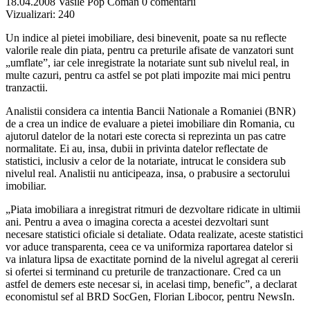
18.04.2008
Vasile Pop Coman
0 comentarii
Vizualizari:
240
Un indice al pietei imobiliare, desi binevenit, poate sa nu reflecte
valorile reale din piata, pentru ca preturile afisate de vanzatori sunt
„umflate”, iar cele inregistrate la notariate sunt sub nivelul real, in
multe cazuri, pentru ca astfel se pot plati impozite mai mici pentru
tranzactii.
Analistii considera ca intentia Bancii Nationale a Romaniei (BNR)
de a crea un indice de evaluare a pietei imobiliare din Romania, cu
ajutorul datelor de la notari este corecta si reprezinta un pas catre
normalitate. Ei au, insa, dubii in privinta datelor reflectate de
statistici, inclusiv a celor de la notariate, intrucat le considera sub
nivelul real. Analistii nu anticipeaza, insa, o prabusire a sectorului
imobiliar.
„Piata imobiliara a inregistrat ritmuri de dezvoltare ridicate in ultimii
ani. Pentru a avea o imagina corecta a acestei dezvoltari sunt
necesare statistici oficiale si detaliate. Odata realizate, aceste statistici
vor aduce transparenta, ceea ce va uniformiza raportarea datelor si
va inlatura lipsa de exactitate pornind de la nivelul agregat al cererii
si ofertei si terminand cu preturile de tranzactionare. Cred ca un
astfel de demers este necesar si, in acelasi timp, benefic”, a declarat
economistul sef al BRD SocGen, Florian Libocor, pentru NewsIn.