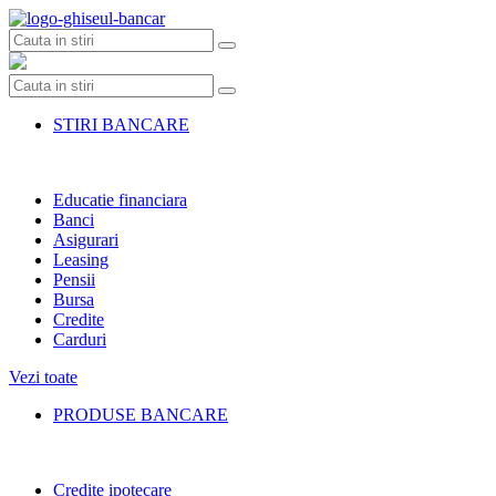
Skip
to
content
STIRI BANCARE
Educatie financiara
Banci
Asigurari
Leasing
Pensii
Bursa
Credite
Carduri
Vezi toate
PRODUSE BANCARE
Credite ipotecare