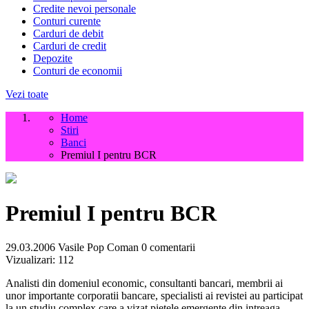
Credite nevoi personale
Conturi curente
Carduri de debit
Carduri de credit
Depozite
Conturi de economii
Vezi toate
Home
Stiri
Banci
Premiul I pentru BCR
Premiul I pentru BCR
29.03.2006
Vasile Pop Coman
0 comentarii
Vizualizari:
112
Analisti din domeniul economic, consultanti bancari, membrii ai
unor importante corporatii bancare, specialisti ai revistei au participat
la un studiu complex care a vizat pietele emergente din intreaga