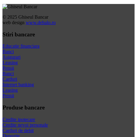
© 2025 Ghiseul Bancar
web design
www.dehalo.ro
Stiri bancare
Educatie financiara
Banci
Asigurari
Leasing
Pensii
Banci
Carduri
Internet banking
Leasing
Pensii
Produse bancare
Credite ipotecare
Credite nevoi personale
Carduri de debit
Depozite