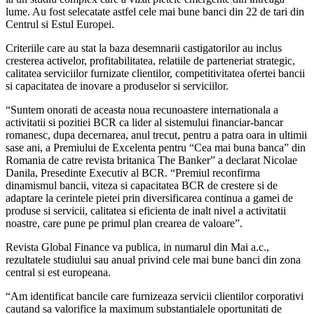
lume. Au fost selecatate astfel cele mai bune banci din 22 de tari din
Centrul si Estul Europei.
Criteriile care au stat la baza desemnarii castigatorilor au inclus
cresterea activelor, profitabilitatea, relatiile de parteneriat strategic,
calitatea serviciilor furnizate clientilor, competitivitatea ofertei bancii
si capacitatea de inovare a produselor si serviciilor.
“Suntem onorati de aceasta noua recunoastere internationala a
activitatii si pozitiei BCR ca lider al sistemului financiar-bancar
romanesc, dupa decernarea, anul trecut, pentru a patra oara in ultimii
sase ani, a Premiului de Excelenta pentru “Cea mai buna banca” din
Romania de catre revista britanica The Banker” a declarat Nicolae
Danila, Presedinte Executiv al BCR. “Premiul reconfirma
dinamismul bancii, viteza si capacitatea BCR de crestere si de
adaptare la cerintele pietei prin diversificarea continua a gamei de
produse si servicii, calitatea si eficienta de inalt nivel a activitatii
noastre, care pune pe primul plan crearea de valoare”.
Revista Global Finance va publica, in numarul din Mai a.c.,
rezultatele studiului sau anual privind cele mai bune banci din zona
central si est europeana.
“Am identificat bancile care furnizeaza servicii clientilor corporativi
cautand sa valorifice la maximum substantialele oportunitati de