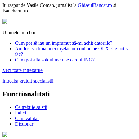
Iti raspunde
Vasile Coman
, jurnalist la
GhiseulBancar.ro
si
Bancherul.ro.
Ultimele intrebari
Cum pot să iau un împrumut să-mi achit datoriile?
Am fost victima unei înșelăciuni online pe OLX. Ce pot să
fac?
Cum pot afla soldul meu pe cardul ING?
Vezi toate intrebarile
Intreaba gratuit specialistii
Functionalitati
Ce trebuie sa stii
Indici
Curs valutar
Dictionar