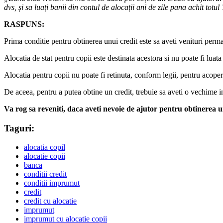
dvs, și sa luați banii din contul de alocații ani de zile pana achit tot
RASPUNS:
Prima conditie pentru obtinerea unui credit este sa aveti venituri perma
Alocatia de stat pentru copii este destinata acestora si nu poate fi luat
Alocatia pentru copii nu poate fi retinuta, conform legii, pentru acoperi
De aceea, pentru a putea obtine un credit, trebuie sa aveti o vechime in 
Va rog sa reveniti, daca aveti nevoie de ajutor pentru obtinerea u
Taguri:
alocatia copil
alocatie copii
banca
conditii credit
conditii imprumut
credit
credit cu alocatie
imprumut
imprumut cu alocatie copii