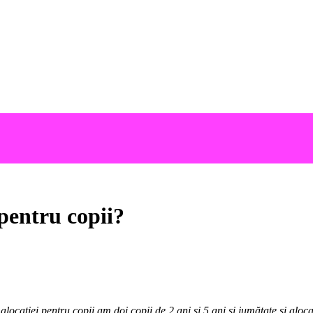
 pentru copii?
ocației pentru copii am doi copii de 2 ani și 5 ani și jumătate și aloca