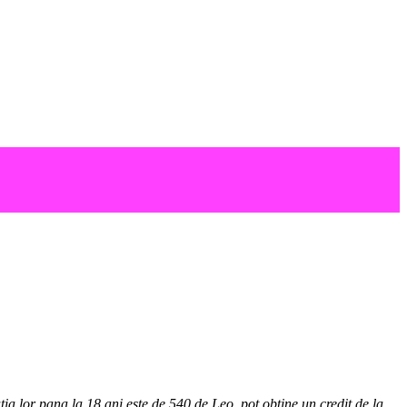
ția lor pana la 18 ani este de 540 de Leo, pot obține un credit de la