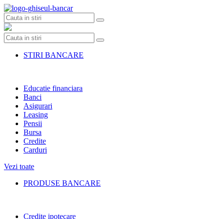
Skip
to
content
STIRI BANCARE
Educatie financiara
Banci
Asigurari
Leasing
Pensii
Bursa
Credite
Carduri
Vezi toate
PRODUSE BANCARE
Credite ipotecare