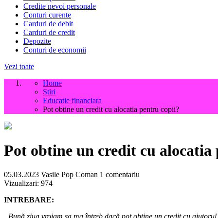
Credite nevoi personale
Conturi curente
Carduri de debit
Carduri de credit
Depozite
Conturi de economii
Vezi toate
Home
Stiri
Educatie financiara
Pot obtine un credit cu alocatia pentru copii?
Pot obtine un credit cu alocatia
05.03.2023
Vasile Pop Coman
1 comentariu
Vizualizari:
974
INTREBARE:
„Bună ziua vroiam sa ma întreb dacă pot obține un credit cu ajutorul al