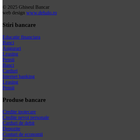
© 2025 Ghiseul Bancar
web design
www.dehalo.ro
Stiri bancare
Educatie financiara
Banci
Asigurari
Leasing
Pensii
Banci
Carduri
Internet banking
Leasing
Pensii
Produse bancare
Credite ipotecare
Credite nevoi personale
Carduri de debit
Depozite
Conturi de economii
Conturi curente