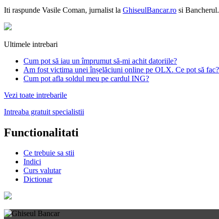
Iti raspunde
Vasile Coman
, jurnalist la
GhiseulBancar.ro
si Bancherul.
Ultimele intrebari
Cum pot să iau un împrumut să-mi achit datoriile?
Am fost victima unei înșelăciuni online pe OLX. Ce pot să fac?
Cum pot afla soldul meu pe cardul ING?
Vezi toate intrebarile
Intreaba gratuit specialistii
Functionalitati
Ce trebuie sa stii
Indici
Curs valutar
Dictionar