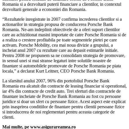
Romania si a dezvoltarii puterii financiare a clientilor, in contextul
dezvoltarii generale a economiei din Romania.
“Rezultatele inregistrate in 2007 confirma increderea clientilor si a
actionarilor in strategia propusa de conducerea Porsche Bank
Romania. Ne-am indeplinit obiectivele de a oferi suport clientilor
care au achizitionat masini importate de catre Porsche Romania si de
a realiza o crestere profitabila pe toate segmentele pietei pe care
activam. Porsche Mobility, cea mai noua divizie a grupului, a
incheiat anul 2007 cu rezultate care au depasit estimarile initiale.
Pentru 2008 ne propunem sa ne consolidam strategia de promovare,
in sensul unei si mai stranse legaturi intre solutiile noastre de
finantare si automobilele promovate de Porsche Romania pe piata
locala,” a declarat Kurt Leitner, CEO Porsche Bank Romania.
La sfarsitul anului 2007, 96% din portofoliul Porsche Bank
Romania era alcatuit din contracte de leasing financiar si operational,
iar 4% din contracte de credit auto. Trei sferturi din contractele de
finantare incheiate de Porsche Bank Romania au fost cu persoane
juridice si doar un sfert cu persoane fizice. Acest aspect este explicat
prin inasprirea conditiilor de finantare pentru clientii persoane fizice
si introducerea de noi reglementari pentru aceasta categorie de
clienti.
Mai multe, pe www.asigurareamea.ro