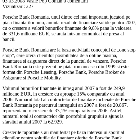
03.03.2008
Vasile Pop Coman
0 comentarii
Vizualizari:
227
Porsche Bank Romania, unul dintre cel mai importanti jucatori pe
piata finantarilor auto, anunta rezultate financiare solide pentru 2007,
cu o crestere a valorii bunurilor finantate de 9,8% pana la valoarea
de 331,6 milioane EUR, se arata intr-un comunicat de presa al
bancii.
Porsche Bank Romania are la baza activitatii conceptul de „one stop
shop”, care ofera clientilor posibilitatea de a obtine masina,
finantarea si asigurarea direct de la punctul de vanzare. Porsche
Bank Romania este prezent pe piata romaneasca din 1999 si este
format din Porsche Leasing, Porsche Bank, Porsche Broker de
Asigurare si Porsche Mobility.
Volumul bunurilor finantate in intreg anul 2007 a fost de 249,9
milioane EUR, in crestere cu aproape 15% comparativ cu anul
2006. Numarul total al contractelor de finantare incheiate de Porsche
Bank Romania pe parcursul intregului an 2007 a fost de 20.867,
reprezentand o crestere de 33,1% comparativ cu 2006. Astfel,
numarul total al contractelor din portofoliul grupului a ajuns la
sfarsitul anului 2007 la 62.929.
Cresterile raportate s-au manifestat pe baza interesului sporit al
clientilor pentru solutiile de finantare oferite de Porsche Bank