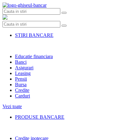
Skip
to
content
STIRI BANCARE
Educatie financiara
Banci
Asigurari
Leasing
Pensii
Bursa
Credite
Carduri
Vezi toate
PRODUSE BANCARE
Credite ipotecare