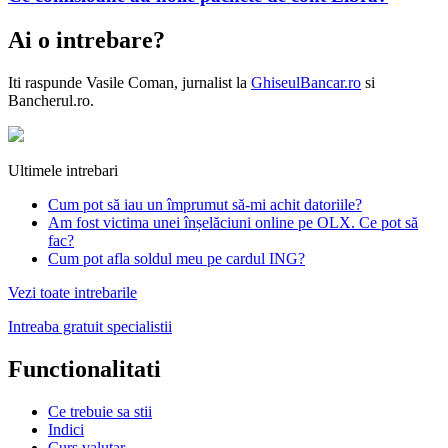
Ai o intrebare?
Iti raspunde
Vasile Coman
, jurnalist la
GhiseulBancar.ro
si
Bancherul.ro.
Ultimele intrebari
Cum pot să iau un împrumut să-mi achit datoriile?
Am fost victima unei înșelăciuni online pe OLX. Ce pot să
fac?
Cum pot afla soldul meu pe cardul ING?
Vezi toate intrebarile
Intreaba gratuit specialistii
Functionalitati
Ce trebuie sa stii
Indici
Curs valutar