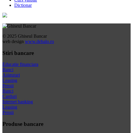
Dictionar
© 2025 Ghiseul Bancar
web design
www.dehalo.ro
Stiri bancare
Educatie financiara
Banci
Asigurari
Leasing
Pensii
Banci
Carduri
Internet banking
Leasing
Pensii
Produse bancare