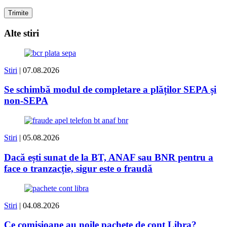
Alte stiri
Stiri
| 07.08.2026
Se schimbă modul de completare a plăților SEPA și
non-SEPA
Stiri
| 05.08.2026
Dacă ești sunat de la BT, ANAF sau BNR pentru a
face o tranzacție, sigur este o fraudă
Stiri
| 04.08.2026
Ce comisioane au noile pachete de cont Libra?