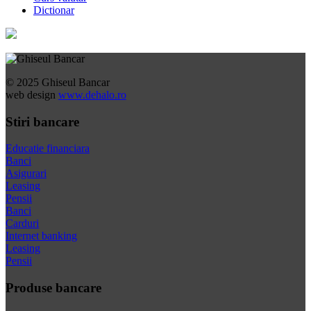
Dictionar
© 2025 Ghiseul Bancar
web design
www.dehalo.ro
Stiri bancare
Educatie financiara
Banci
Asigurari
Leasing
Pensii
Banci
Carduri
Internet banking
Leasing
Pensii
Produse bancare