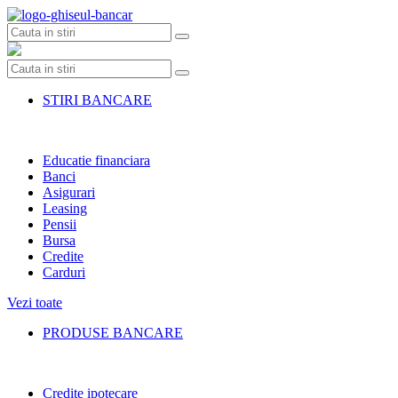
Skip
to
content
STIRI BANCARE
Educatie financiara
Banci
Asigurari
Leasing
Pensii
Bursa
Credite
Carduri
Vezi toate
PRODUSE BANCARE
Credite ipotecare