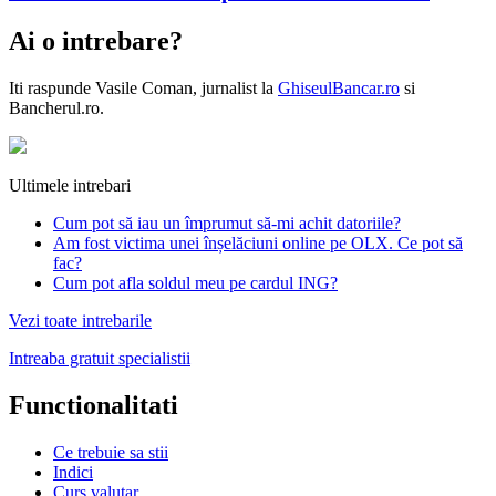
Ai o intrebare?
Iti raspunde
Vasile Coman
, jurnalist la
GhiseulBancar.ro
si
Bancherul.ro.
Ultimele intrebari
Cum pot să iau un împrumut să-mi achit datoriile?
Am fost victima unei înșelăciuni online pe OLX. Ce pot să
fac?
Cum pot afla soldul meu pe cardul ING?
Vezi toate intrebarile
Intreaba gratuit specialistii
Functionalitati
Ce trebuie sa stii
Indici
Curs valutar