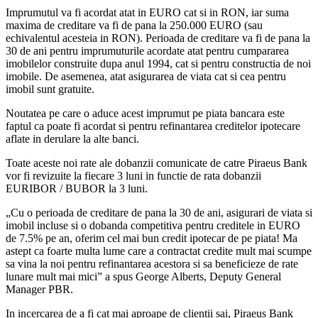
Imprumutul va fi acordat atat in EURO cat si in RON, iar suma
maxima de creditare va fi de pana la 250.000 EURO (sau
echivalentul acesteia in RON). Perioada de creditare va fi de pana la
30 de ani pentru imprumuturile acordate atat pentru cumpararea
imobilelor construite dupa anul 1994, cat si pentru constructia de noi
imobile. De asemenea, atat asigurarea de viata cat si cea pentru
imobil sunt gratuite.
Noutatea pe care o aduce acest imprumut pe piata bancara este
faptul ca poate fi acordat si pentru refinantarea creditelor ipotecare
aflate in derulare la alte banci.
Toate aceste noi rate ale dobanzii comunicate de catre Piraeus Bank
vor fi revizuite la fiecare 3 luni in functie de rata dobanzii
EURIBOR / BUBOR la 3 luni.
„Cu o perioada de creditare de pana la 30 de ani, asigurari de viata si
imobil incluse si o dobanda competitiva pentru creditele in EURO
de 7.5% pe an, oferim cel mai bun credit ipotecar de pe piata! Ma
astept ca foarte multa lume care a contractat credite mult mai scumpe
sa vina la noi pentru refinantarea acestora si sa beneficieze de rate
lunare mult mai mici” a spus George Alberts, Deputy General
Manager PBR.
In incercarea de a fi cat mai aproape de clientii sai, Piraeus Bank