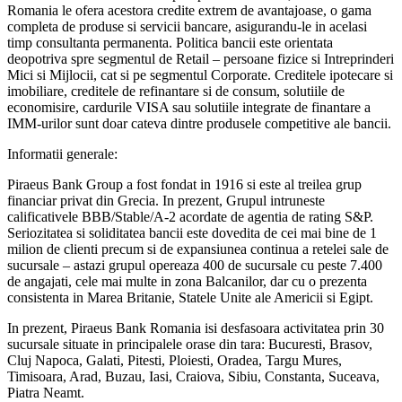
Romania le ofera acestora credite extrem de avantajoase, o gama
completa de produse si servicii bancare, asigurandu-le in acelasi
timp consultanta permanenta. Politica bancii este orientata
deopotriva spre segmentul de Retail – persoane fizice si Intreprinderi
Mici si Mijlocii, cat si pe segmentul Corporate. Creditele ipotecare si
imobiliare, creditele de refinantare si de consum, solutiile de
economisire, cardurile VISA sau solutiile integrate de finantare a
IMM-urilor sunt doar cateva dintre produsele competitive ale bancii.
Informatii generale:
Piraeus Bank Group a fost fondat in 1916 si este al treilea grup
financiar privat din Grecia. In prezent, Grupul intruneste
calificativele BBB/Stable/A-2 acordate de agentia de rating S&P.
Seriozitatea si soliditatea bancii este dovedita de cei mai bine de 1
milion de clienti precum si de expansiunea continua a retelei sale de
sucursale – astazi grupul opereaza 400 de sucursale cu peste 7.400
de angajati, cele mai multe in zona Balcanilor, dar cu o prezenta
consistenta in Marea Britanie, Statele Unite ale Americii si Egipt.
In prezent, Piraeus Bank Romania isi desfasoara activitatea prin 30
sucursale situate in principalele orase din tara: Bucuresti, Brasov,
Cluj Napoca, Galati, Pitesti, Ploiesti, Oradea, Targu Mures,
Timisoara, Arad, Buzau, Iasi, Craiova, Sibiu, Constanta, Suceava,
Piatra Neamt.