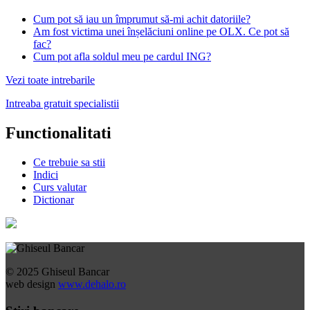
Cum pot să iau un împrumut să-mi achit datoriile?
Am fost victima unei înșelăciuni online pe OLX. Ce pot să
fac?
Cum pot afla soldul meu pe cardul ING?
Vezi toate intrebarile
Intreaba gratuit specialistii
Functionalitati
Ce trebuie sa stii
Indici
Curs valutar
Dictionar
© 2025 Ghiseul Bancar
web design
www.dehalo.ro