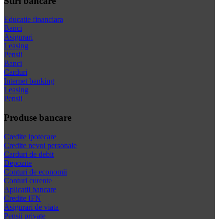
Stiri bancare
Educatie financiara
Banci
Asigurari
Leasing
Pensii
Banci
Carduri
Internet banking
Leasing
Pensii
Produse bancare
Credite ipotecare
Credite nevoi personale
Carduri de debit
Depozite
Conturi de economii
Conturi curente
Aplicatii bancare
Credite IFN
Asigurari de viata
Pensii private