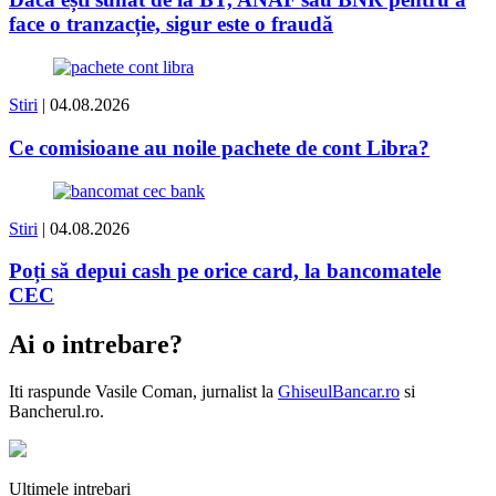
face o tranzacție, sigur este o fraudă
Stiri
| 04.08.2026
Ce comisioane au noile pachete de cont Libra?
Stiri
| 04.08.2026
Poți să depui cash pe orice card, la bancomatele
CEC
Ai o intrebare?
Iti raspunde
Vasile Coman
, jurnalist la
GhiseulBancar.ro
si
Bancherul.ro.
Ultimele intrebari