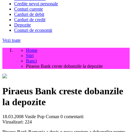
Credite nevoi personale
Conturi curente
Carduri de debit
Carduri de credit
Depozite
Conturi de economii
Vezi toate
Home
Stiri
Banci
Piraeus Bank creste dobanzile la depozite
Piraeus Bank creste dobanzile
la depozite
18.03.2008
Vasile Pop Coman
0 comentarii
Vizualizari:
224
Piraeus Bank Romania a decis o noua crestere a dobanzilor pentru