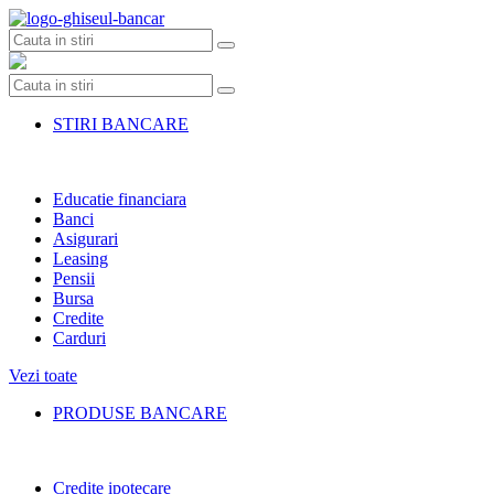
Skip
to
content
STIRI BANCARE
Educatie financiara
Banci
Asigurari
Leasing
Pensii
Bursa
Credite
Carduri
Vezi toate
PRODUSE BANCARE
Credite ipotecare