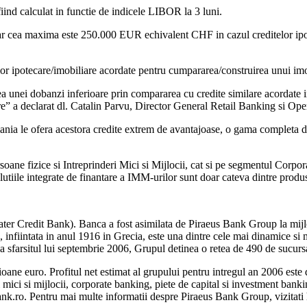
iind calculat in functie de indicele LIBOR la 3 luni.
ar cea maxima este 250.000 EUR echivalent CHF in cazul creditelor ipo
or ipotecare/imobiliare acordate pentru cumpararea/construirea unui imobi
area unei dobanzi inferioare prin compararea cu credite similare acordate
are” a declarat dl. Catalin Parvu, Director General Retail Banking si Ope
mania le ofera acestora credite extrem de avantajoase, o gama completa de
oane fizice si Intreprinderi Mici si Mijlocii, cat si pe segmentul Corporat
lutiile integrate de finantare a IMM-urilor sunt doar cateva dintre produ
ter Credit Bank). Banca a fost asimilata de Piraeus Bank Group la mijl
infiintata in anul 1916 in Grecia, este una dintre cele mai dinamice si 
sfarsitul lui septembrie 2006, Grupul detinea o retea de 490 de sucursal
lioane euro. Profitul net estimat al grupului pentru intregul an 2006 es
i mici si mijlocii, corporate banking, piete de capital si investment bank
nk.ro. Pentru mai multe informatii despre Piraeus Bank Group, vizitati