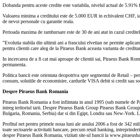
Dobanda pentru aceste credite este variabila, nivelul actual de 5.91% f
Valoarea minima a creditului este de 5.000 EUR in echivalent CHF, i
de nevoi personale cu garantie reala.
Perioada maxima de rambursare este de 30 de ani atat in cazul creditel
”Evolutia stabila din ultimii ani a francului elvetian ne permite aplic
pentru clientii care aleg de la Piraeus Bank aceasta varianta de credit
In incercarea de a fi cat mai aproape de clientii sai, Piraeus Bank Ro
permanenta.
Politica bancii este orientata deopotriva spre segmentul de Retail – pers
consum, solutiile de economisire, cardurile VISA debit si credit sau so
Despre Piraeus Bank Romania
Piraeus Bank Romania a fost infiintata in anul 1995 (sub numele de Pa
intreg teritoriul tarii. Despre Piraeus Bank Group Piraeus Bank Group, 
Bulgaria, Romania, Serbia) dar si din Egipt, Londra sau New-York. La 
Profitul net pentru primele noua luni ale anului 2006 a fost de 342 mi
toate sectoarele activitatii bancare, precum retail banking, intreprinder
despre Piraeus Bank Romania, vizitati site-ul bancii la www.piraeusba