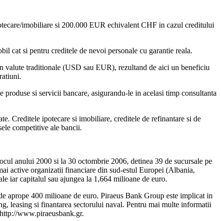
tecare/imobiliare si 200.000 EUR echivalent CHF in cazul creditului
l cat si pentru creditele de nevoi personale cu garantie reala.
 in valute traditionale (USD sau EUR), rezultand de aici un beneficiu
ratiuni.
 produse si servicii bancare, asigurandu-le in acelasi timp consultanta
e. Creditele ipotecare si imobiliare, creditele de refinantare si de
sele competitive ale bancii.
ocul anului 2000 si la 30 octombrie 2006, detinea 39 de sucursale pe
mai active organizatii financiare din sud-estul Europei (Albania,
e iar capitalul sau ajungea la 1,664 milioane de euro.
te de aprope 400 milioane de euro. Piraeus Bank Group este implicat in
ing, leasing si finantarea sectorului naval. Pentru mai multe informatii
 http://www.piraeusbank.gr.