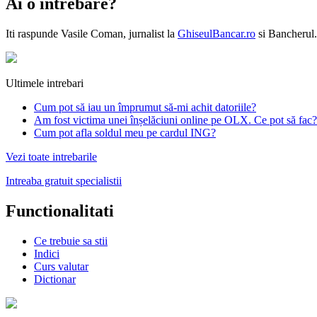
Ai o intrebare?
Iti raspunde
Vasile Coman
, jurnalist la
GhiseulBancar.ro
si Bancherul.
Ultimele intrebari
Cum pot să iau un împrumut să-mi achit datoriile?
Am fost victima unei înșelăciuni online pe OLX. Ce pot să fac?
Cum pot afla soldul meu pe cardul ING?
Vezi toate intrebarile
Intreaba gratuit specialistii
Functionalitati
Ce trebuie sa stii
Indici
Curs valutar
Dictionar