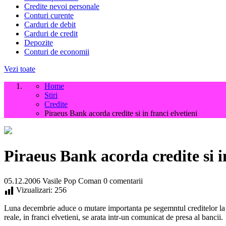
Credite nevoi personale
Conturi curente
Carduri de debit
Carduri de credit
Depozite
Conturi de economii
Vezi toate
Home
Stiri
Credite
Piraeus Bank acorda credite si in franci elvetieni
Piraeus Bank acorda credite si in
05.12.2006
Vasile Pop Coman
0 comentarii
Vizualizari:
256
Luna decembrie aduce o mutare importanta pe segemntul creditelor la P
reale, in franci elvetieni, se arata intr-un comunicat de presa al bancii.