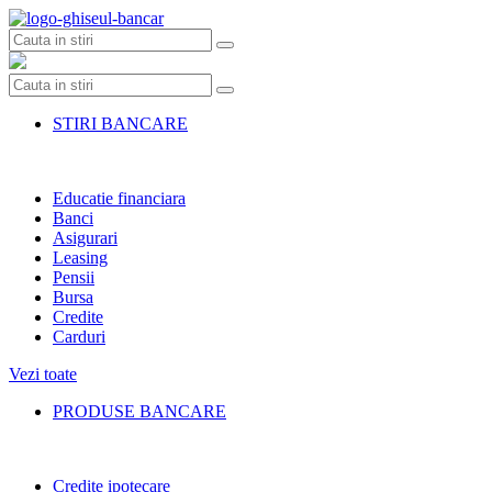
Skip
to
content
STIRI BANCARE
Educatie financiara
Banci
Asigurari
Leasing
Pensii
Bursa
Credite
Carduri
Vezi toate
PRODUSE BANCARE
Credite ipotecare