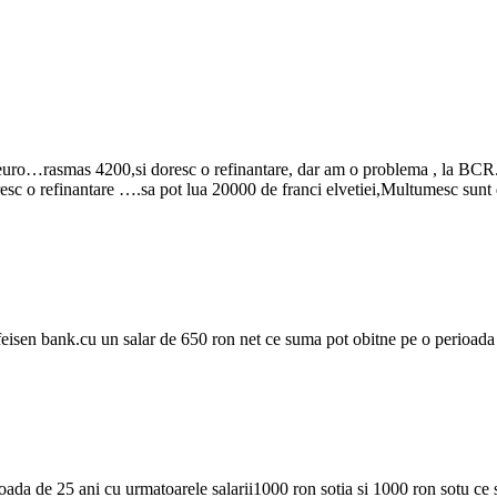
ro…rasmas 4200,si doresc o refinantare, dar am o problema , la BCR. cu o
esc o refinantare ….sa pot lua 20000 de franci elvetiei,Multumesc sunt
ffeisen bank.cu un salar de 650 ron net ce suma pot obitne pe o perioad
ioada de 25 ani cu urmatoarele salarii1000 ron sotia si 1000 ron sotu ce 