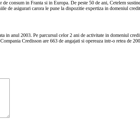
lor de consum in Franta si in Europa. De peste 50 de ani, Cetelem sust
iile de asigurari carora le pune la dispozitie expertiza in domeniul credit
a in anul 2003. Pe parcursul celor 2 ani de activitate in domeniul cred
 Compania Credisson are 663 de angajati si opereaza intr-o retea de 200