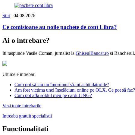
Stiri
| 04.08.2026
Ce comisioane au noile pachete de cont Libra?
Ai o intrebare?
Iti raspunde
Vasile Coman
, jurnalist la
GhiseulBancar.ro
si Bancherul.
Ultimele intrebari
Cum pot să iau un împrumut să-mi achit datoriile?
Am fost victima unei înșelăciuni online pe OLX. Ce pot să fac?
Cum pot afla soldul meu pe cardul ING?
Vezi toate intrebarile
Intreaba gratuit specialistii
Functionalitati