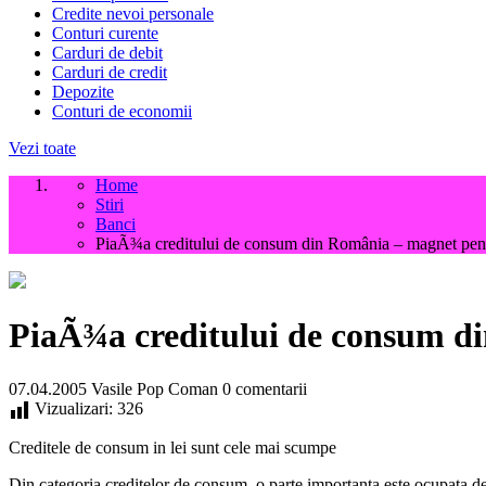
Credite nevoi personale
Conturi curente
Carduri de debit
Carduri de credit
Depozite
Conturi de economii
Vezi toate
Home
Stiri
Banci
PiaÃ¾a creditului de consum din România – magnet pen
PiaÃ¾a creditului de consum d
07.04.2005
Vasile Pop Coman
0 comentarii
Vizualizari:
326
Creditele de consum in lei sunt cele mai scumpe
Din categoria creditelor de consum, o parte importanta este ocupata d