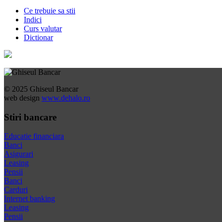
Ce trebuie sa stii
Indici
Curs valutar
Dictionar
© 2025 Ghiseul Bancar
web design
www.dehalo.ro
Stiri bancare
Educatie financiara
Banci
Asigurari
Leasing
Pensii
Banci
Carduri
Internet banking
Leasing
Pensii