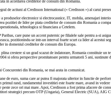
izata in acordarea creditelor de consum din Romania.
egral de actiuni al Credisson International (« Credisson ») al carui pre
 a produselor electronice si electrocasnice, IT, mobila, amenajari interio
idarea pozitiei de lider pe piata creditelor de consum din Romania a comp
 operationala, tehnologica si financiara a Cetelem.
ribas, care pune un accent puternic pe filialele sale pentru a-si asigura
asca, pozitionindu-se intr-un interval foarte scurt ca lider al acestui s
ider in domeniul creditelor de consum din Europa.
 plina crestere si un grad scazut de indatorare, Romania constituie un t
2004 si ofera perspective promitatoare pentru urmatorii 5 ani, sustinute 
ui Concurentei din Romania, se mai arata in comunicat.
oane de euro, suma care ar putea fi majorata ulterior in functie de perf
n primul rand, randamentul investitiei este foarte mare, avand in vedere 
e peste zece ori mai mare. Apoi, Credisson a fost prima afacere de consum
investitori strategici precum OTP (Ungaria), General Electric (SUA), AI