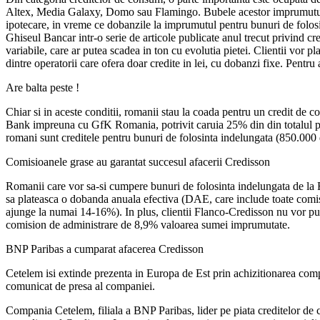
Altex, Media Galaxy, Domo sau Flamingo. Bubele acestor imprumuturi s
ipotecare, in vreme ce dobanzile la imprumutul pentru bunuri de folosi
Ghiseul Bancar intr-o serie de articole publicate anul trecut privind cr
variabile, care ar putea scadea in ton cu evolutia pietei. Clientii vor p
dintre operatorii care ofera doar credite in lei, cu dobanzi fixe. Pentru
Are balta peste !
Chiar si in aceste conditii, romanii stau la coada pentru un credit de c
Bank impreuna cu GfK Romania, potrivit caruia 25% din din totalul pop
romani sunt creditele pentru bunuri de folosinta indelungata (850.000
Comisioanele grase au garantat succesul afacerii Credisson
Romanii care vor sa-si cumpere bunuri de folosinta indelungata de la Fl
sa plateasca o dobanda anuala efectiva (DAE, care include toate comis
ajunge la numai 14-16%). In plus, clientii Flanco-Credisson nu vor put
comision de administrare de 8,9% valoarea sumei imprumutate.
BNP Paribas a cumparat afacerea Credisson
Cetelem isi extinde prezenta in Europa de Est prin achizitionarea comp
comunicat de presa al companiei.
Compania Cetelem, filiala a BNP Paribas, lider pe piata creditelor de