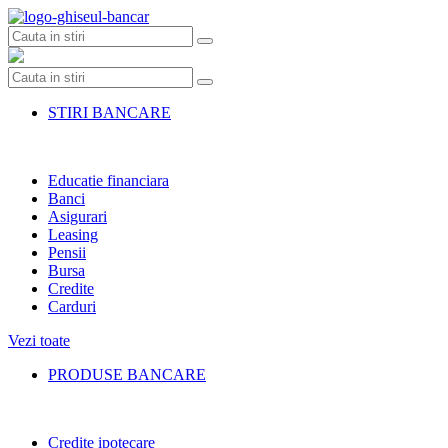
Skip
to
content
STIRI BANCARE
Educatie financiara
Banci
Asigurari
Leasing
Pensii
Bursa
Credite
Carduri
Vezi toate
PRODUSE BANCARE
Credite ipotecare