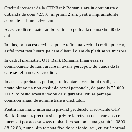
Creditul ipotecar de la OTP Bank Romania are in continuare o
dobanda de doar 4,99%, in primii 2 ani, pentru imprumuturile
acordate in franci elvetieni
Acest credit se poate rambursa intr-o perioada de maxim 30 de
ani.
In plus, prin acest credit se poate refinanta vechiul credit ipotecar,
astfel incat rata lunara pe care clientul o are de platit se va micsora.
In cadrul promotiei, OTP Bank Romania finanteaza si
comisioanele de rambursare in avans percepute de banca de la
care se refinanteaza creditul.
In aceeasi perioada, pe langa refinantarea vechiului credit, se
poate obtine un nou credit de nevoi personale, de pana la 75.000
EUR, folosind acelasi imobil ca si garantie. Nu se percepe
comision anual de administrare a creditului.
Pentru mai multe informatii privind produsele si serviciile OTP
Bank Romania, precum si cu privire la reteaua de sucursale, cei
interesati pot accesa www.otpbank.ro sau pot suna gratuit la 0800
88 22 88, numai din reteaua fixa de telefonie, sau, cu tarif normal