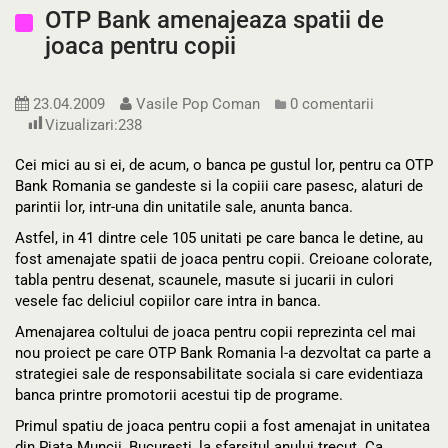
OTP Bank amenajeaza spatii de
joaca pentru copii
23.04.2009
Vasile Pop Coman
0 comentarii
Vizualizari:
238
Cei mici au si ei, de acum, o banca pe gustul lor, pentru ca OTP
Bank Romania se gandeste si la copiii care pasesc, alaturi de
parintii lor, intr-una din unitatile sale, anunta banca.
Astfel, in 41 dintre cele 105 unitati pe care banca le detine, au
fost amenajate spatii de joaca pentru copii. Creioane colorate,
tabla pentru desenat, scaunele, masute si jucarii in culori
vesele fac deliciul copiilor care intra in banca.
Amenajarea coltului de joaca pentru copii reprezinta cel mai
nou proiect pe care OTP Bank Romania l-a dezvoltat ca parte a
strategiei sale de responsabilitate sociala si care evidentiaza
banca printre promotorii acestui tip de programe.
Primul spatiu de joaca pentru copii a fost amenajat in unitatea
din Piata Muncii, Bucuresti, la sfarsitul anului trecut. Ca