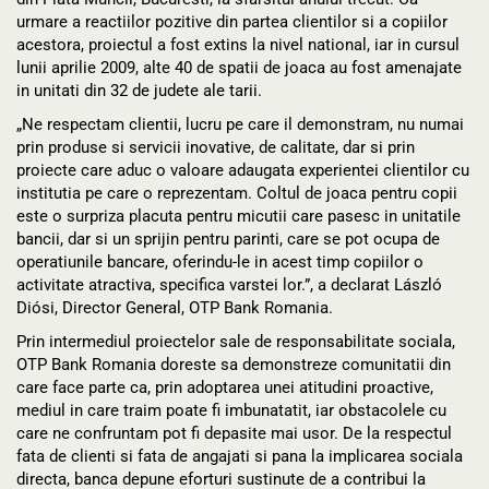
urmare a reactiilor pozitive din partea clientilor si a copiilor
acestora, proiectul a fost extins la nivel national, iar in cursul
lunii aprilie 2009, alte 40 de spatii de joaca au fost amenajate
in unitati din 32 de judete ale tarii.
„Ne respectam clientii, lucru pe care il demonstram, nu numai
prin produse si servicii inovative, de calitate, dar si prin
proiecte care aduc o valoare adaugata experientei clientilor cu
institutia pe care o reprezentam. Coltul de joaca pentru copii
este o surpriza placuta pentru micutii care pasesc in unitatile
bancii, dar si un sprijin pentru parinti, care se pot ocupa de
operatiunile bancare, oferindu-le in acest timp copiilor o
activitate atractiva, specifica varstei lor.”, a declarat László
Diósi, Director General, OTP Bank Romania.
Prin intermediul proiectelor sale de responsabilitate sociala,
OTP Bank Romania doreste sa demonstreze comunitatii din
care face parte ca, prin adoptarea unei atitudini proactive,
mediul in care traim poate fi imbunatatit, iar obstacolele cu
care ne confruntam pot fi depasite mai usor. De la respectul
fata de clienti si fata de angajati si pana la implicarea sociala
directa, banca depune eforturi sustinute de a contribui la